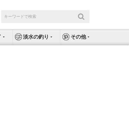
検
検
索:
索
イ
淡水の釣り
その他