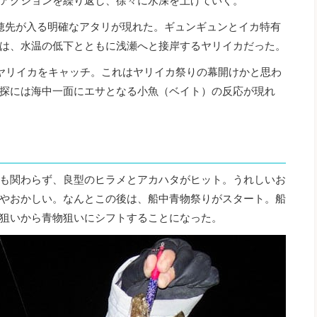
アクションを繰り返し、徐々に水深を上げていく。
穂先が入る明確なアタリが現れた。ギュンギュンとイカ特有
は、水温の低下とともに浅瀬へと接岸するヤリイカだった。
ヤリイカをキャッチ。これはヤリイカ祭りの幕開けかと思わ
探には海中一面にエサとなる小魚（ベイト）の反応が現れ
も関わらず、良型のヒラメとアカハタがヒット。うれしいお
やおかしい。なんとこの後は、船中青物祭りがスタート。船
狙いから青物狙いにシフトすることになった。