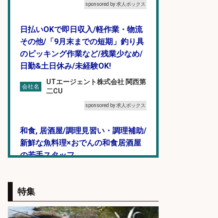
sponsored by 求人ボックス
日払いOKで即日収入/軽作業・物流
その他/「9月末までの短期」釣り具
のピッキング作業など/残業少なめ/
日勤&土日休み/未経験OK!
UTエージェント株式会社 関西第
会社名
二CU
sponsored by 求人ボックス
和食, 居酒屋/調理見習い・調理補助/
新鮮な魚料理×おでんの和食居酒屋
の若手スタッフ
サカナのハチベエ 矢場町店
会社名
sponsored by 求人ボックス
特集
レジ打ち/日払いOK/おさかなの三枚