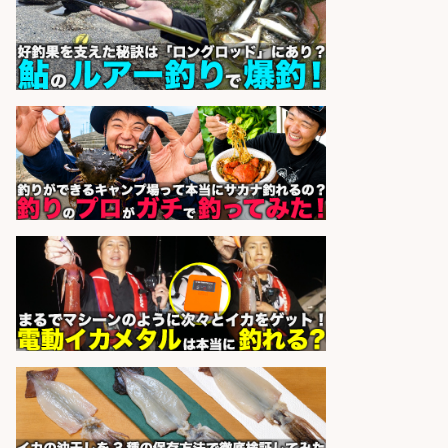
おろし/新潟県/小千谷市
株式会社G&G
会社名
sponsored by 求人ボックス
精肉・青果・鮮魚販売/「志布志
市」「時給1,150円〜」志布志駅か
ら車5分/お魚のカットや商品の陳列
業務/残業少なめ×車通勤OK×時間選
べる/鹿児島県/志布志市
株式会社ホットスタッフ鹿児島
会社名
sponsored by 求人ボックス
日払いOKで即日収入/製造スタッフ/
「堺市堺区」「時給1,600円」日払
いOK・入社祝金10万円/堺市堺区の
工場で自転車部品や釣り具の組立/
未経験歓迎/土日祝休みで年間休日