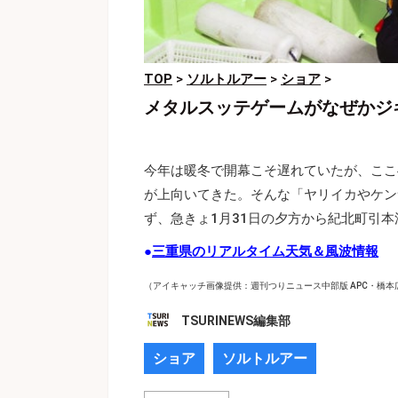
TOP
>
ソルトルアー
>
ショア
>
メタルスッテゲームがなぜかジ
今年は暖冬で開幕こそ遅れていたが、ここ
が上向いてきた。そんな「ヤリイカやケン
ず、急きょ1月31日の夕方から紀北町引
●
三重県のリアルタイム天気＆風波情報
（アイキャッチ画像提供：週刊つりニュース中部版 APC・橋本
TSURINEWS編集部
ショア
ソルトルアー