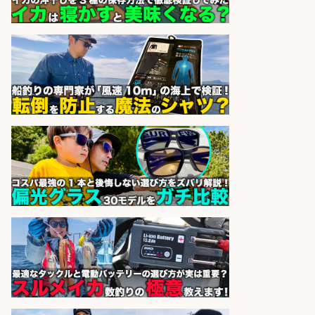
126日
パーソルファクトリーパートナ
会社名
ーズ株式会社
sponsored by 求人ボックス
日払いOKで即日収入/製造スタッフ/
「堺市堺区」「時給1,600円」入社
祝金10万円/自転車部品や釣り具の
組立/堺市堺区の工場/未経験歓迎
パーソルファクトリーパートナ
会社名
ーズ株式会社
sponsored by 求人ボックス
福岡「現場監督」/釣り好き歓迎/残
業10時間/経験者歓迎
広松久水産株式会社
会社名
sponsored by 求人ボックス