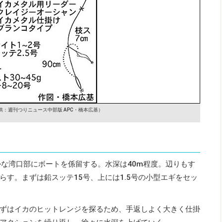
供：週刊つりニュース中部版 APC・橋本広基）
かな湾口部にボートを係留する。水深は40m程度。辺りもす
す。まずは鉛スッテ15号、上には1.5号の小型エギをセッ
ずはイカのヒットレンジを探るため、手返しよく大きく仕掛