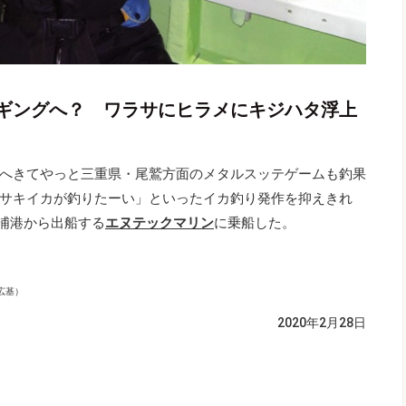
ギングへ？ ワラサにヒラメにキジハタ浮上
へきてやっと三重県・尾鷲方面のメタルスッテゲームも釣果
サキイカが釣りたーい」といったイカ釣り発作を抑えきれ
本浦港から出船する
エヌテックマリン
に乗船した。
広基）
2020年2月28日