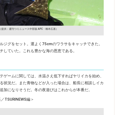
（提供：週刊つりニュース中部版 APC・橋本広基）
ルジグをセット。運よく75cmのワラサをキャッチできた。
チしていた。これも豊かな海の恩恵である。
テゲームに関しては、水温さえ低下すればヤリイカを始め、
る状況だ。また青物などが入った場合は、船長に相談しイカ
追加になりそうだ。冬の夜遊びはこれからが本番だ。
TSURINEWS編＞