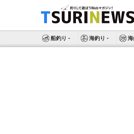
コ
ン
テ
ン
ツ
船釣り
海釣り
海
へ
ス
キ
ッ
プ