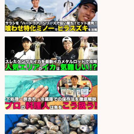
日払いOKで即日収入/ライン作業員/
「堺市堺区」「時給1,600円」堺市
堺区の工場で自転車部品や釣り具の
組立/入社祝金10万円/未経験歓迎・
土日祝休みで年間休日126日・日払
いOK/大阪府
パーソルファクトリーパートナ
会社名
ーズ株式会社
sponsored by 求人ボックス
さらに求人情報を見る