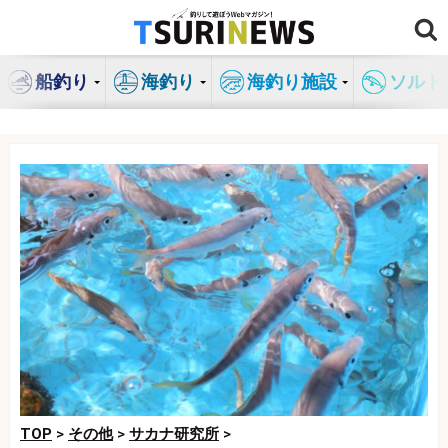
コ
ン
テ
船釣り
海釣り
海釣り施設
ソルト
ン
ツ
へ
ス
キ
ッ
プ
TOP
>
その他
>
サカナ研究所
>