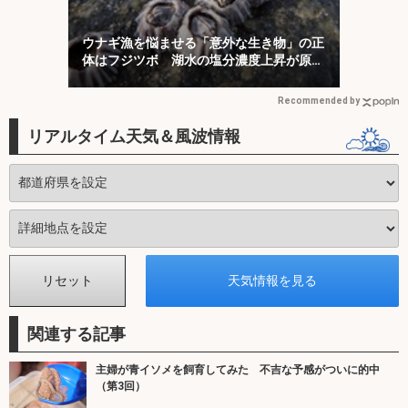
ウナギ漁を悩ませる「意外な生き物」の正
体はフジツボ 湖水の塩分濃度上昇が原因
か
Recommended by
リアルタイム天気＆風波情報
関連する記事
主婦が青イソメを飼育してみた 不吉な予感がついに的中
（第3回）