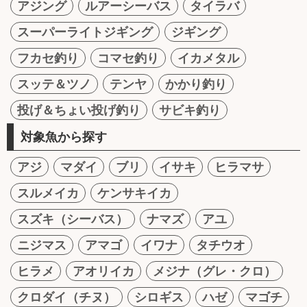
アジング
ルアーシーバス
タイラバ
スーパーライトジギング
ジギング
フカセ釣り
コマセ釣り
イカメタル
スッテ＆ツノ
テンヤ
かかり釣り
投げ＆ちょい投げ釣り
サビキ釣り
対象魚から探す
アジ
マダイ
ブリ
イサキ
ヒラマサ
スルメイカ
ケンサキイカ
スズキ（シーバス）
ナマズ
アユ
ニジマス
アマゴ
イワナ
タチウオ
ヒラメ
アオリイカ
メジナ（グレ・クロ）
クロダイ（チヌ）
シロギス
ハゼ
マゴチ