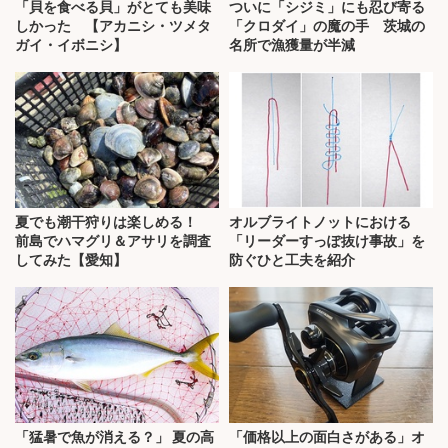
「貝を食べる貝」がとても美味
ついに「シジミ」にも忍び寄る
しかった 【アカニシ・ツメタ
「クロダイ」の魔の手 茨城の
ガイ・イボニシ】
名所で漁獲量が半減
夏でも潮干狩りは楽しめる！
オルブライトノットにおける
前島でハマグリ＆アサリを調査
「リーダーすっぽ抜け事故」を
してみた【愛知】
防ぐひと工夫を紹介
「猛暑で魚が消える？」 夏の高
「価格以上の面白さがある」オ