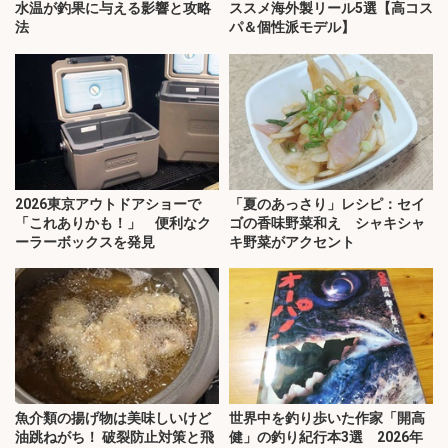
水温が釣果に与える影響と攻略
ススメ海外製リール5選【高コス
法
パ＆個性派モデル】
2026東京アウトドアショーで
「夏のあっさり」レシピ：セイ
「これありかも！」 便利なク
ゴの香味野菜和え シャキシャ
ーラーボックスを発見
キ野菜がアクセント
魚介類の揚げ物は美味しいけど
世界中を釣り歩いた作家「開高
油跳ねがち！ 破裂防止対策と飛
健」の釣り紀行本3選 2026年