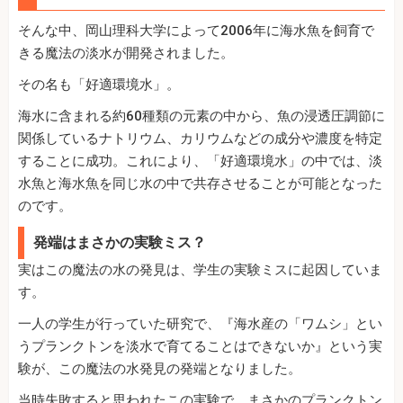
そんな中、岡山理科大学によって2006年に海水魚を飼育で
きる魔法の淡水が開発されました。
その名も「好適環境水」。
海水に含まれる約60種類の元素の中から、魚の浸透圧調節に
関係しているナトリウム、カリウムなどの成分や濃度を特定
することに成功。これにより、「好適環境水」の中では、淡
水魚と海水魚を同じ水の中で共存させることが可能となった
のです。
発端はまさかの実験ミス？
実はこの魔法の水の発見は、学生の実験ミスに起因していま
す。
一人の学生が行っていた研究で、『海水産の「ワムシ」とい
うプランクトンを淡水で育てることはできないか』という実
験が、この魔法の水発見の発端となりました。
当時失敗すると思われたこの実験で、まさかのプランクトン