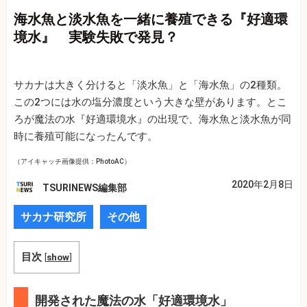
海水魚と淡水魚を一緒に養殖できる『好適環
境水』 実験失敗で発見？
サカナは大きく分けると「淡水魚」と「海水魚」の2種類。
この2つには水の塩分濃度という大きな壁があります。とこ
ろが魔法の水『好適環境水』の出現で、海水魚と淡水魚が同
時に養殖可能になったんです。
（アイキャッチ画像提供：PhotoAC）
2020年2月8日
TSURINEWS編集部
サカナ研究所
その他
目次
[
show
]
開発された魔法の水「好適環境水」