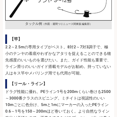
タックル例
（作図：週間つりニュース関東版 編集部）
【竿】
2.2～2.5mの専用タイプがベスト。8対2～7対3調子で、極
小のテンヤの着底やわずかなアタリを捉えることのできる穂
先感度のいいものを選びたい。また、ガイド性能も重要で、
ライン滑りのいいガイド搭載モデルがお勧め。持っていない
人はキス竿やメバリング用でも代用が可能。
【リール・ライン】
ドラグ性能に優れ、PEライン1号を200mくらい巻ける2500
～3000番クラスのスピニング。ミチイトは視認性のいい
10mごとに色分け、5mと1mにマーカーの入ったPEライン
0.6～1号を150～200mほど巻いておく。より自然なライン