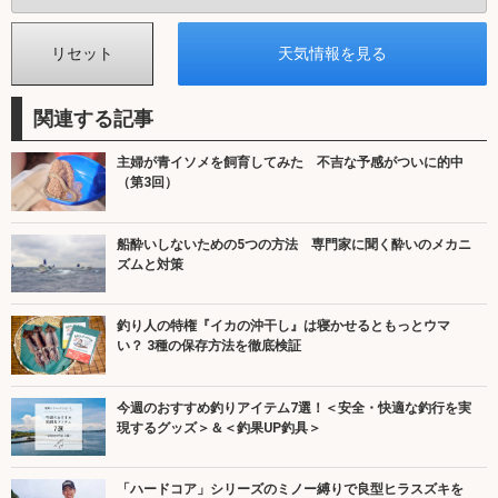
関連する記事
主婦が青イソメを飼育してみた 不吉な予感がついに的中
（第3回）
船酔いしないための5つの方法 専門家に聞く酔いのメカニ
ズムと対策
釣り人の特権『イカの沖干し』は寝かせるともっとウマ
い？ 3種の保存方法を徹底検証
今週のおすすめ釣りアイテム7選！＜安全・快適な釣行を実
現するグッズ＞＆＜釣果UP釣具＞
「ハードコア」シリーズのミノー縛りで良型ヒラスズキを