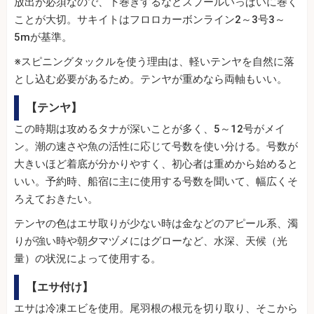
放出が必須なので、下巻きするなどスプールいっぱいに巻く
ことが大切。サキイトはフロロカーボンライン2～3号3～
5mが基準。
※スピニングタックルを使う理由は、軽いテンヤを自然に落
とし込む必要があるため。テンヤが重めなら両軸もいい。
【テンヤ】
この時期は攻めるタナが深いことが多く、5～12号がメイ
ン。潮の速さや魚の活性に応じて号数を使い分ける。号数が
大きいほど着底が分かりやすく、初心者は重めから始めると
いい。予約時、船宿に主に使用する号数を聞いて、幅広くそ
ろえておきたい。
テンヤの色はエサ取りが少ない時は金などのアピール系、濁
りが強い時や朝夕マヅメにはグローなど、水深、天候（光
量）の状況によって使用する。
【エサ付け】
エサは冷凍エビを使用。尾羽根の根元を切り取り、そこから