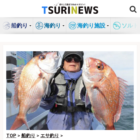
コ
ン
テ
船釣り
海釣り
海釣り施設
ソルト
ン
ツ
へ
ス
キ
ッ
プ
TOP
>
船釣り
>
エサ釣り
>