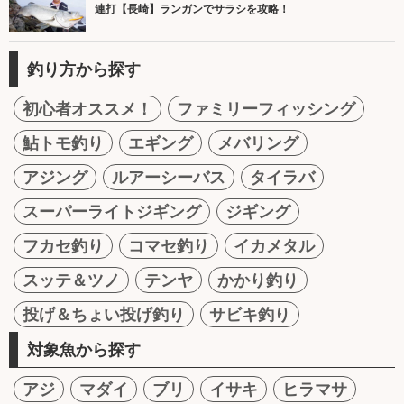
連打【長崎】ランガンでサラシを攻略！
釣り方から探す
初心者オススメ！
ファミリーフィッシング
鮎トモ釣り
エギング
メバリング
アジング
ルアーシーバス
タイラバ
スーパーライトジギング
ジギング
フカセ釣り
コマセ釣り
イカメタル
スッテ＆ツノ
テンヤ
かかり釣り
投げ＆ちょい投げ釣り
サビキ釣り
対象魚から探す
アジ
マダイ
ブリ
イサキ
ヒラマサ