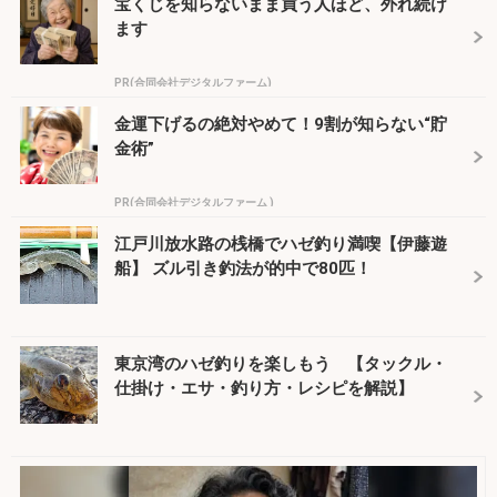
宝くじを知らないまま買う人ほど、外れ続け
ます
PR(合同会社デジタルファーム)
金運下げるの絶対やめて！9割が知らない“貯
金術”
PR(合同会社デジタルファーム )
江戸川放水路の桟橋でハゼ釣り満喫【伊藤遊
船】 ズル引き釣法が的中で80匹！
東京湾のハゼ釣りを楽しもう 【タックル・
仕掛け・エサ・釣り方・レシピを解説】