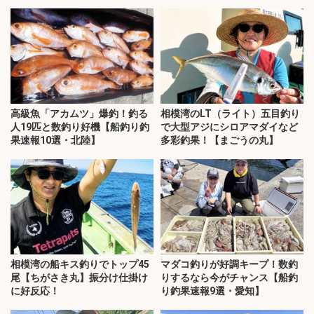
高級魚「アカムツ」爆釣！釣る
相模湾のLT（ライト）五目釣り
人19匹と数釣り好機【船釣り釣
で大型アジにシロアマダイなど
果速報10選・北陸】
多彩釣果！【まごうの丸】
相模湾の船キス釣りでトップ45
マダコ釣りが好調キープ！数釣
尾【ちがさき丸】振分け仕掛け
りするなら今がチャンス【船釣
に好反応！
り釣果速報9選・愛知】