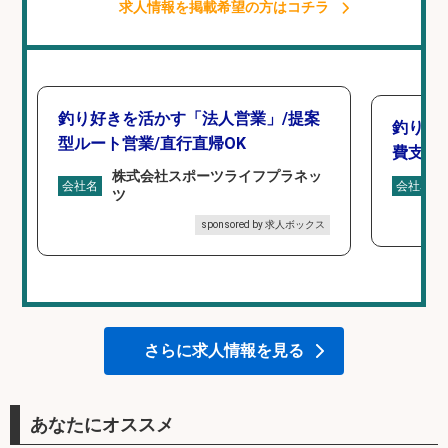
求人情報を掲載希望の方はコチラ
釣り好きを活かす「法人営業」/提案
釣り具
型ルート営業/直行直帰OK
費支給
株式会社スポーツライフプラネッ
会社名
会社名
ツ
sponsored by 求人ボックス
さらに求人情報を見る
あなたにオススメ