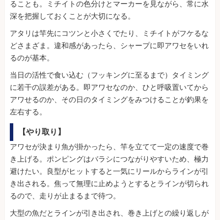
ることも。ミチイトの色分けとマーカーを見ながら、常に水
深を把握しておくことが大切になる。
アタリは竿先にコツンと小さくでたり、ミチイトがフケるな
どさまざま。違和感があったら、シャープに即アワセをいれ
るのが基本。
当日の活性で食い込む（フッキングに至るまで）タイミング
に若干の誤差がある。即アワセなのか、ひと呼吸置いてから
アワせるのか、その日のタイミングをみつけることが釣果を
左右する。
【やり取り】
アワセが決まり魚が掛かったら、竿を立てて一定の速度で巻
き上げる。ポンピングはバラシにつながりやすいため、極力
避けたい。良型がヒットすると一気にリールからラインが引
き出される。焦って無理に止めようとするとラインが切られ
るので、走りが止まるまで待つ。
大型の魚だとラインが引き出され、巻き上げとの繰り返しが