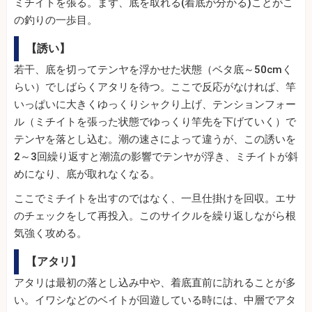
ミチイトを張る。まず、底を取れる(着底が分かる)ことがこ
の釣りの一歩目。
【誘い】
若干、底を切ってテンヤを浮かせた状態（ベタ底～50cmく
らい）でしばらくアタリを待つ。ここで反応がなければ、竿
いっぱいに大きくゆっくりシャクり上げ、テンションフォー
ル（ミチイトを張った状態でゆっくり竿先を下げていく）で
テンヤを落とし込む。潮の速さによって違うが、この誘いを
2～3回繰り返すと潮流の影響でテンヤが浮き、ミチイトが斜
めになり、底が取れなくなる。
ここでミチイトを出すのではなく、一旦仕掛けを回収。エサ
のチェックをして再投入。このサイクルを繰り返しながら根
気強く攻める。
【アタリ】
アタリは最初の落とし込み中や、着底直前に訪れることが多
い。イワシなどのベイトが回遊している時には、中層でアタ