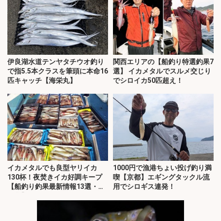
伊良湖水道テンヤタチウオ釣り
関西エリアの【船釣り特選釣果7
で指5.5本クラスを筆頭に本命16
選】 イカメタルでスルメ交じり
匹キャッチ【海栄丸】
でシロイカ50匹超え！
イカメタルでも良型ヤリイカ
1000円で漁港ちょい投げ釣り満
130杯！夜焚きイカ好調キープ
喫【京都】エギングタックル流
【船釣り釣果最新情報13選・玄
用でシロギス連発！
界灘】