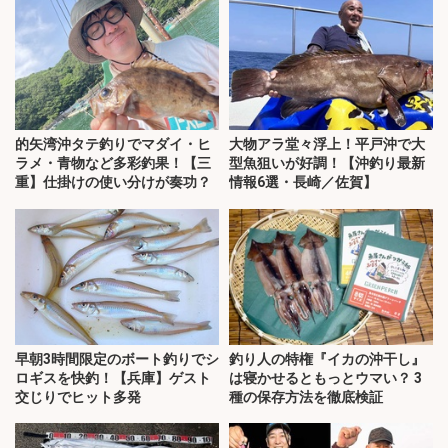
的矢湾沖タテ釣りでマダイ・ヒ
大物アラ堂々浮上！平戸沖で大
ラメ・青物など多彩釣果！【三
型魚狙いが好調！【沖釣り最新
重】仕掛けの使い分けが奏功？
情報6選・長崎／佐賀】
早朝3時間限定のボート釣りでシ
釣り人の特権『イカの沖干し』
ロギスを快釣！【兵庫】ゲスト
は寝かせるともっとウマい？ 3
交じりでヒット多発
種の保存方法を徹底検証