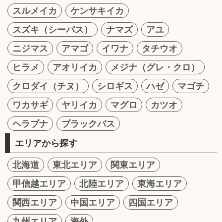
スルメイカ
ケンサキイカ
スズキ（シーバス）
ナマズ
アユ
ニジマス
アマゴ
イワナ
タチウオ
ヒラメ
アオリイカ
メジナ（グレ・クロ）
クロダイ（チヌ）
シロギス
ハゼ
マゴチ
ワカサギ
ヤリイカ
マグロ
カツオ
ヘラブナ
ブラックバス
エリアから探す
北海道
東北エリア
関東エリア
甲信越エリア
北陸エリア
東海エリア
関西エリア
中国エリア
四国エリア
九州エリア
海外