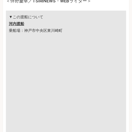
＜伴野慶幸／TSIRINEWS・WEBライター＞
▼この渡船について
河内渡船
乗船場：神戸市中央区東川崎町