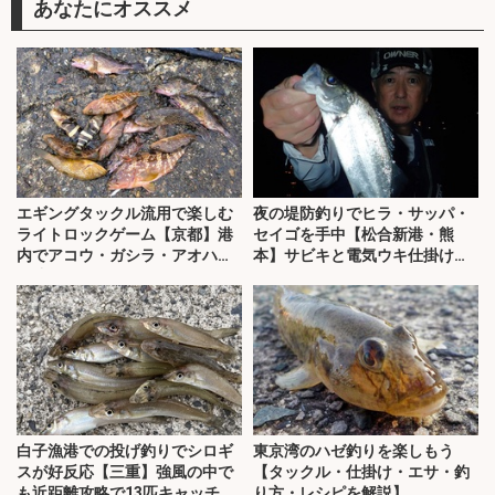
あなたにオススメ
エギングタックル流用で楽しむ
夜の堤防釣りでヒラ・サッパ・
ライトロックゲーム【京都】港
セイゴを手中【松合新港・熊
内でアコウ・ガシラ・アオハタ
本】サビキと電気ウキ仕掛けで
が連発！
攻略
白子漁港での投げ釣りでシロギ
東京湾のハゼ釣りを楽しもう
スが好反応【三重】強風の中で
【タックル・仕掛け・エサ・釣
も近距離攻略で13匹キャッチ
り方・レシピを解説】