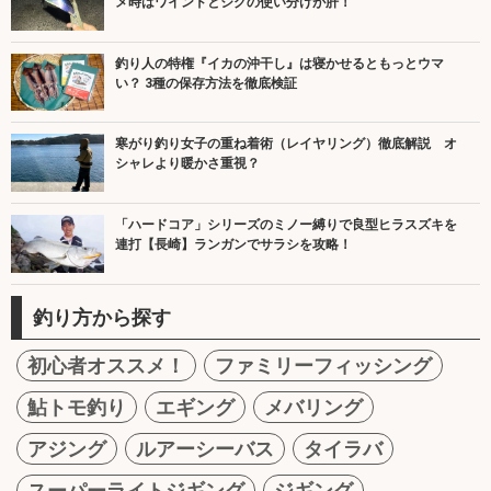
メ時はワインドとジグの使い分けが肝！
釣り人の特権『イカの沖干し』は寝かせるともっとウマ
い？ 3種の保存方法を徹底検証
寒がり釣り女子の重ね着術（レイヤリング）徹底解説 オ
シャレより暖かさ重視？
「ハードコア」シリーズのミノー縛りで良型ヒラスズキを
連打【長崎】ランガンでサラシを攻略！
釣り方から探す
初心者オススメ！
ファミリーフィッシング
鮎トモ釣り
エギング
メバリング
アジング
ルアーシーバス
タイラバ
スーパーライトジギング
ジギング