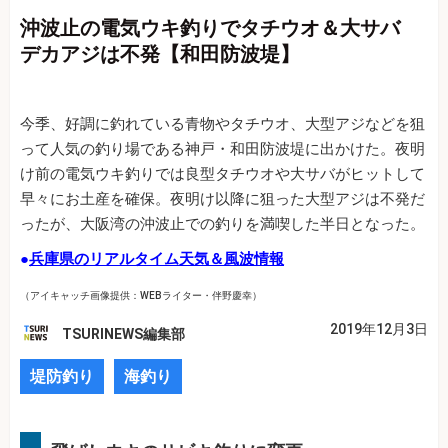
沖波止の電気ウキ釣りでタチウオ＆大サバ
デカアジは不発【和田防波堤】
今季、好調に釣れている青物やタチウオ、大型アジなどを狙
って人気の釣り場である神戸・和田防波堤に出かけた。夜明
け前の電気ウキ釣りでは良型タチウオや大サバがヒットして
早々にお土産を確保。夜明け以降に狙った大型アジは不発だ
ったが、大阪湾の沖波止での釣りを満喫した半日となった。
●
兵庫県のリアルタイム天気＆風波情報
（アイキャッチ画像提供：WEBライター・伴野慶幸）
2019年12月3日
TSURINEWS編集部
堤防釣り
海釣り