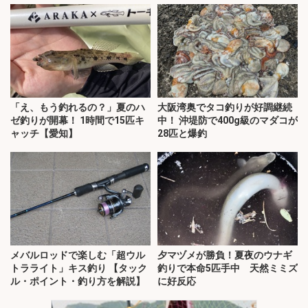
「え、もう釣れるの？」夏のハ
大阪湾奥でタコ釣りが好調継続
ゼ釣りが開幕！ 1時間で15匹キ
中！ 沖堤防で400g級のマダコが
ャッチ【愛知】
28匹と爆釣
メバルロッドで楽しむ「超ウル
夕マヅメが勝負！夏夜のウナギ
トラライト」キス釣り 【タック
釣りで本命5匹手中 天然ミミズ
ル・ポイント・釣り方を解説】
に好反応