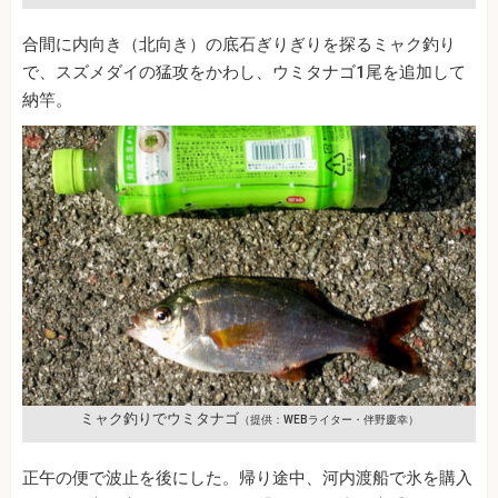
合間に内向き（北向き）の底石ぎりぎりを探るミャク釣り
で、スズメダイの猛攻をかわし、ウミタナゴ1尾を追加して
納竿。
ミャク釣りでウミタナゴ
（提供：WEBライター・伴野慶幸）
正午の便で波止を後にした。帰り途中、河内渡船で氷を購入