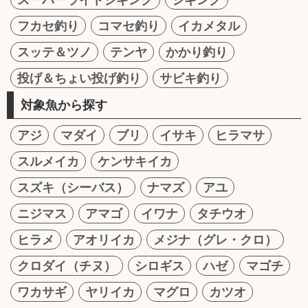
フカセ釣り
コマセ釣り
イカメタル
スッテ＆ツノ
テンヤ
かかり釣り
投げ＆ちょい投げ釣り
サビキ釣り
対象魚から探す
アジ
マダイ
ブリ
イサキ
ヒラマサ
スルメイカ
ケンサキイカ
スズキ（シーバス）
ナマズ
アユ
ニジマス
アマゴ
イワナ
タチウオ
ヒラメ
アオリイカ
メジナ（グレ・クロ）
クロダイ（チヌ）
シロギス
ハゼ
マゴチ
ワカサギ
ヤリイカ
マグロ
カツオ