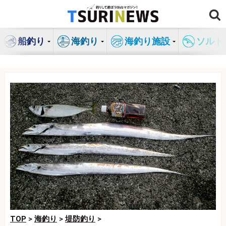
コ
ン
テ
船釣り
海釣り
海釣り施設
ソルト
ン
ツ
へ
ス
キ
ッ
プ
TOP
>
海釣り
>
堤防釣り
>