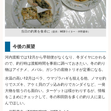
当日の釣果を食卓に
（提供：WEBライター・伴野慶幸）
今後の展望
河内渡船では12月から早朝便がなくなり、冬ダイヤにかわる
ので、釣行時は渡船時間を事前に調べておきたい。冬の釣り
物はアイナメ、メバル、ガシラの底物トリオが定番になる。
水温の高い12月はベラ、ウマヅラハギも狙える他、ノマセ釣
りでスズキ、アケミ貝のブッ込み釣りでカンダイなど、一発
大物を狙うのも面白い。ターゲットは様がわりするが、情報
をこまめにチェックして、冬の和田防を多くの釣り人に楽し
んでほしい。