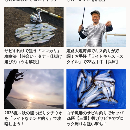
サビキ釣りで狙う『ママカリ』
姫路大塩海岸でキス釣りが好
攻略法 【時合い・タナ・仕掛け
調！お手軽「ライトキャストス
選びのコツを解説】
タイル」で28匹手中【兵庫】
2026夏～秋の陸っぱりタチウオ
白子漁港のサビキ釣りでサッパ
を「ライトなテンヤ釣り」で攻
26匹【三重】投げサビキでブロ
略しよう！
ック周りを狙い撃ち！