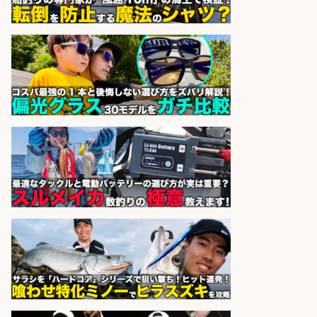
語学力を活かせるフィッシング用品
の「海外営業」/年休125日
株式会社ジャッカル
会社名
sponsored by 求人ボックス
釣り好き必見「釣具の設計開
発」/DAIWA公認製品/年休117日
株式会社スポーツライフプラネ
会社名
ッツ
sponsored by 求人ボックス
さらに求人情報を見る