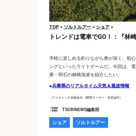
TOP
>
ソルトルアー
>
ショア
>
トレンドは電車でGO！：『林
手軽に楽しめる釣りながら奥が深く、初心
ングといったライトゲームだ。今回は、電
庫・明石の林崎漁港を紹介したい。
●
兵庫県のリアルタイム天気＆風波情報
（アイキャッチ画像提供：WEBライター・原田誠司）
TSURINEWS編集部
ショア
ソルトルアー