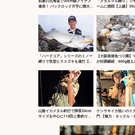
初夏の北海道で30cm級アイナメ
「メタルマル縛り」で
連発！ パックロッド片手に噴火
ームに挑戦【上越】35
湾をランガン
29cmアジもヒット！
「ハードコア」シリーズのミノー
【大阪南港魚つり園】
縛りで良型ヒラスズキを連打【長
が好調継続 600g超え
崎】ランガンでサラシを攻略！
杯の好釣果！
山陰イカメタル釣行で胴長20cm
ケンサキイカ狙いのイ
サイズを中心に118匹と数釣り堪
門 【魅力・タックル・
能【島根】
釣り方・持ち帰り方を