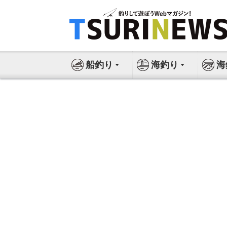
コ
ン
テ
ン
ツ
船釣り
海釣り
海
へ
ス
キ
ッ
プ