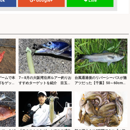
ook
Google+
Line
ゲームで本
7～8月の大阪湾沿岸ルアー釣りお
台風通過後のリバーシーバスが激
ゴをゲッ
すすめターゲットを紹介 目玉は
アツだった【千葉】50～60cm級
ワームにヒ
泉南のタチウオ！
の良型がフィーバー！