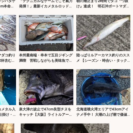
キジハタゲ
「テクニカルなゲームでこそ威力
朝の潮止まり2時間でタコ『つ抜
cm本命に
発揮！」最新イカメタルロッドで
け』達成！ 明石沖ボートマダコ
ケンサキイカを攻略【福井】
釣り攻略
マダコ釣り
本州最南端・串本で五目ジギング
陸っぱりルアーカマス釣りのスス
2杯含む20
満喫 苦戦しながらも美味魚でク
メ 【シーズン・時合い・タック
ーラー満タン！
ル・ルアー・誘い方を解説】
カメタル入
泉大津の波止で47cm良型チヌを
北海道噴火湾エリアで43cmアイ
仕掛け・
キャッチ【大阪】ライトルアーゲ
ナメ手中！ 大潮の上げ潮で価値
解説】
ームで攻略！
ある良型ヒット