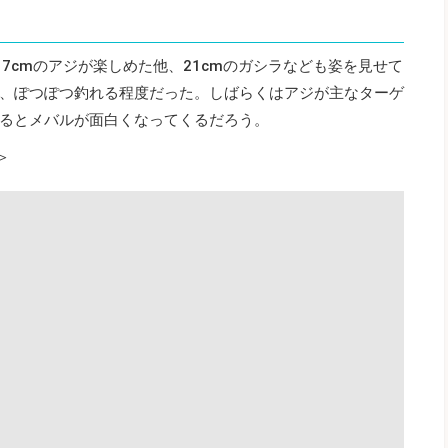
17cmのアジが楽しめた他、21cmのガシラなども姿を見せて
、ぽつぽつ釣れる程度だった。しばらくはアジが主なターゲ
るとメバルが面白くなってくるだろう。
＞