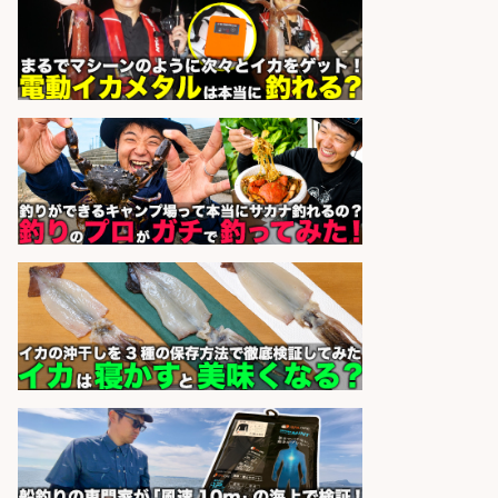
sponsored by 求人ボックス
魚の「バイヤー」貴方の目利きでヒ
ットを生む、裁量バイヤー募集
株式会社コムライン
会社名
sponsored by 求人ボックス
フィッシング用品の「製品開発設
計」
メガバス株式会社
会社名
sponsored by 求人ボックス
宮崎/魚や漁業に関わる現場・事務
の「総合職」 未経験可
宮崎県漁業協同組合連合会
会社名
sponsored by 求人ボックス