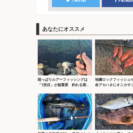
Twitter
Faceb
あなたにオススメ
陸っぱりルアーフィッシングは
地磯ロックフィッシュ
「1投目」が超重要 釣れる期待
命アカハタにオニカサ
度が最も高いのも「1投目」！
ト！【三重】ホッグ系
ット