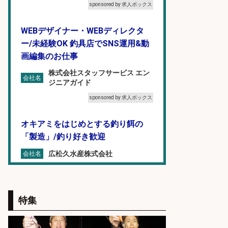
sponsored by 求人ボックス
WEBデザイナー・WEBディレクタ
ー/未経験OK 釣具店でSNS運用&動
画編集のお仕事
株式会社スタッフサービス エン
会社名
ジニアガイド
sponsored by 求人ボックス
オキアミをはじめとする釣り餌の
「製造」/釣り好き歓迎
広松久水産株式会社
会社名
sponsored by 求人ボックス
福岡「現場監督」/釣り好き歓迎/残
特集
業10時間/経験者歓迎
広松久水産株式会社
会社名