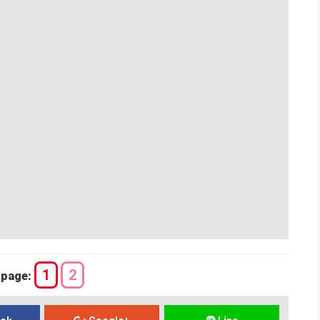
1
2
page: