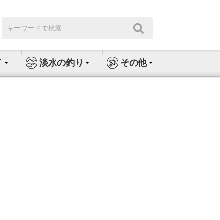
検
検
索:
索
イ
淡水の釣り
その他