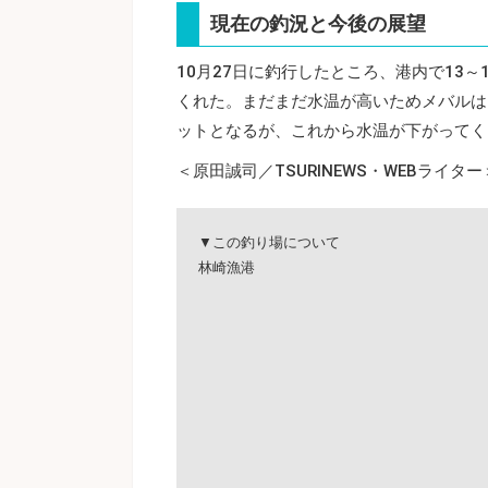
現在の釣況と今後の展望
10月27日に釣行したところ、港内で13～
くれた。まだまだ水温が高いためメバルは
ットとなるが、これから水温が下がってく
＜原田誠司／TSURINEWS・WEBライター
▼この釣り場について
林崎漁港