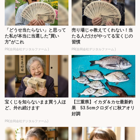
「どうせ当たらない」と思って
売り場じゃ教えてくれない！当
た私が本当に当選した“買い
たる人だけがやってる宝くじの
方”がこれ
習慣
PR(合同会社デジタルファーム )
PR(合同会社デジタルファーム )
宝くじを知らないまま買う人ほ
【三重県】イカダ＆カセ最新釣
ど、外れ続けます
果 53.5cmクロダイに秋アオリ
好調
PR(合同会社デジタルファーム)