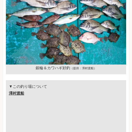
銀輪＆カワハギ好釣
（提供：澤村渡船）
▼この釣り場について
澤村渡船