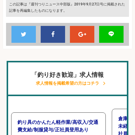
この記事は『週刊つりニュース中部版』2019年9月27日号に掲載された
記事を再編集したものになります。
「釣り好き歓迎」求人情報
求人情報を掲載希望の方はコチラ
倉庫で
釣り具のかんたん軽作業/高収入/交通
未経験
費支給/制服貸与/正社員登用あり
社員登