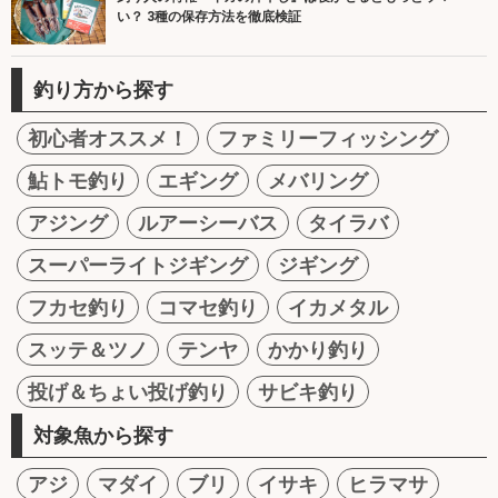
い？ 3種の保存方法を徹底検証
釣り方から探す
初心者オススメ！
ファミリーフィッシング
鮎トモ釣り
エギング
メバリング
アジング
ルアーシーバス
タイラバ
スーパーライトジギング
ジギング
フカセ釣り
コマセ釣り
イカメタル
スッテ＆ツノ
テンヤ
かかり釣り
投げ＆ちょい投げ釣り
サビキ釣り
対象魚から探す
アジ
マダイ
ブリ
イサキ
ヒラマサ