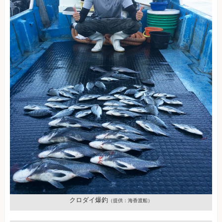
クロダイ爆釣
（提供：海香渡船）