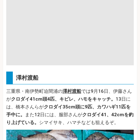
澤村渡船
三重県・南伊勢町迫間浦の
澤村渡船
では9月16日、伊藤さん
が
クロダイ41cm頭4匹、キビレ、ハモをキャッチ。
13日に
は、橋本さんらが
クロダイ35cm頭に9匹、カワハギ11匹を
手中に。
また12日には、服部さんが
クロダイ41、42cmを釣
り上げている。
シマイサキ、ハマチなども狙えるぞ。