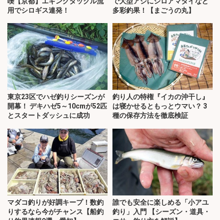
喫【京都】エギングタックル流
で大型アジにシロアマダイなど
用でシロギス連発！
多彩釣果！【まごうの丸】
東京23区でハゼ釣りシーズンが
釣り人の特権『イカの沖干し』
開幕！ デキハゼ5～10cmが52匹
は寝かせるともっとウマい？ 3
とスタートダッシュに成功
種の保存方法を徹底検証
マダコ釣りが好調キープ！数釣
誰でも安全に楽しめる「小アユ
りするなら今がチャンス【船釣
釣り」入門 【シーズン・道具・