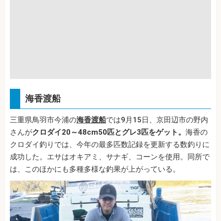
海香渡船
三重県鳥羽市今浦の
海香渡船
では9月15日、京田辺市の野内
さんが
クロダイ20～48cm50匹とグレ3匹をゲット。
海香の
クロダイ釣りでは、今年の最多匹数記録を更新する数釣りに
成功した。エサはオキアミ、サナギ、コーンを使用。同所で
は、このほかにも多種多様な釣果が上がっている。