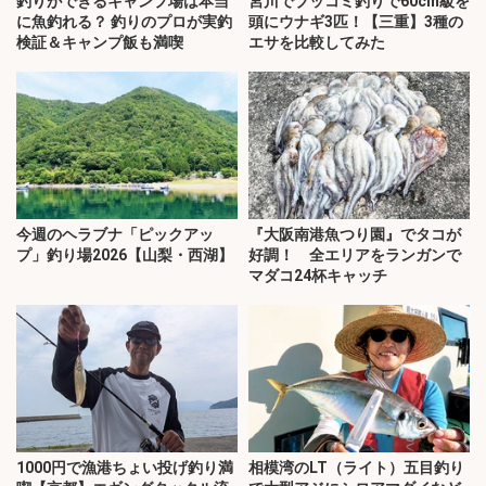
釣りができるキャンプ場は本当
宮川でブッコミ釣りで60cm級を
に魚釣れる？ 釣りのプロが実釣
頭にウナギ3匹！【三重】3種の
検証＆キャンプ飯も満喫
エサを比較してみた
今週のヘラブナ「ピックアッ
『大阪南港魚つり園』でタコが
プ」釣り場2026【山梨・西湖】
好調！ 全エリアをランガンで
マダコ24杯キャッチ
1000円で漁港ちょい投げ釣り満
相模湾のLT（ライト）五目釣り