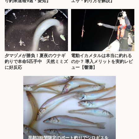
り釣果速報9選・愛知】
エサ・釣り方を解説】
夕マヅメが勝負！夏夜のウナギ
電動イカメタルは本当に釣れる
釣りで本命5匹手中 天然ミミズ
のか？ 導入メリットを実釣レビ
に好反応
ュー【響灘】
早朝3時間限定のボート釣りでシロギスを