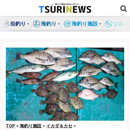
コ
ン
テ
船釣り
海釣り
海釣り施設
ソルト
ン
ツ
へ
ス
キ
ッ
プ
TOP
>
海釣り施設
>
イカダ＆カセ
>