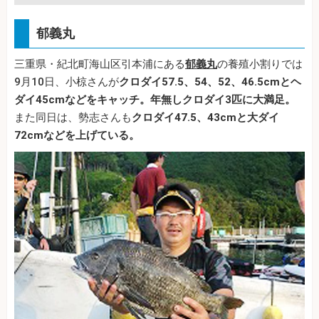
郁義丸
三重県・紀北町海山区引本浦にある
郁義丸
の養殖小割りでは
9月10日、小椋さんが
クロダイ57.5、54、52、46.5cmとヘ
ダイ45cmなどをキャッチ。年無しクロダイ3匹に大満足。
また同日は、勢志さんも
クロダイ47.5、43cmと大ダイ
72cmなどを上げている。