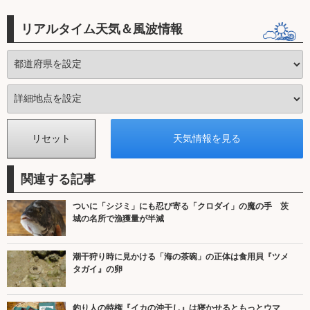
リアルタイム天気＆風波情報
関連する記事
ついに「シジミ」にも忍び寄る「クロダイ」の魔の手 茨
城の名所で漁獲量が半減
潮干狩り時に見かける「海の茶碗」の正体は食用貝『ツメ
タガイ』の卵
釣り人の特権『イカの沖干し』は寝かせるともっとウマ