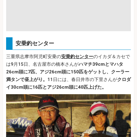
安乗釣センター
三重県志摩市阿児町安乗の
安乗釣センター
のイカダ＆カセで
は9月15日、名古屋市の橋本さんが
ハマチ39cmとマハタ
26cm頭に7匹、アジ26cm頭に150匹をゲットし、クーラー
満タンで昼上がり。
11日には、春日井市の下里さんが
クロダ
イ30cm頭に16匹とアジ26cm頭に40匹上げた。