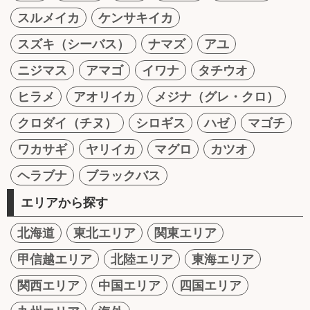
スルメイカ
ケンサキイカ
スズキ（シーバス）
ナマズ
アユ
ニジマス
アマゴ
イワナ
タチウオ
ヒラメ
アオリイカ
メジナ（グレ・クロ）
クロダイ（チヌ）
シロギス
ハゼ
マゴチ
ワカサギ
ヤリイカ
マグロ
カツオ
ヘラブナ
ブラックバス
エリアから探す
北海道
東北エリア
関東エリア
甲信越エリア
北陸エリア
東海エリア
関西エリア
中国エリア
四国エリア