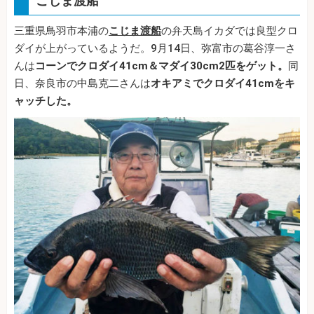
こじま渡船
三重県鳥羽市本浦の
こじま渡船
の弁天島イカダでは良型クロ
ダイが上がっているようだ。9月14日、弥富市の葛谷淳一さ
んは
コーンでクロダイ41cm＆マダイ30cm2匹をゲット。
同
日、奈良市の中島克二さんは
オキアミでクロダイ41cmをキ
ャッチした。