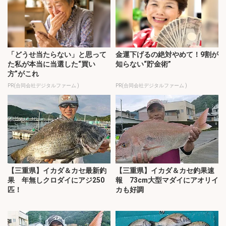
「どうせ当たらない」と思って
金運下げるの絶対やめて！9割が
た私が本当に当選した“買い
知らない“貯金術”
方”がこれ
PR(合同会社デジタルファーム )
PR(合同会社デジタルファーム )
【三重県】イカダ＆カセ最新釣
【三重県】イカダ＆カセ釣果速
果 年無しクロダイにアジ250
報 73cm大型マダイにアオリイ
匹！
カも好調