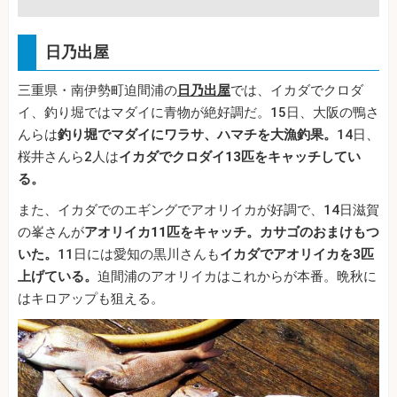
日乃出屋
三重県・南伊勢町迫間浦の
日乃出屋
では、イカダでクロダ
イ、釣り堀ではマダイに青物が絶好調だ。15日、大阪の鴨さ
んらは
釣り堀でマダイにワラサ、ハマチを大漁釣果。
14日、
桜井さんら2人は
イカダでクロダイ13匹をキャッチしてい
る。
また、イカダでのエギングでアオリイカが好調で、14日滋賀
の峯さんが
アオリイカ11匹をキャッチ。カサゴのおまけもつ
いた。
11日には愛知の黒川さんも
イカダでアオリイカを3匹
上げている。
迫間浦のアオリイカはこれからが本番。晩秋に
はキロアップも狙える。