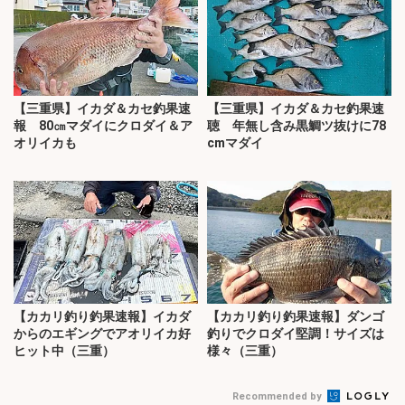
【三重県】イカダ＆カセ釣果速
【三重県】イカダ＆カセ釣果速
報 80㎝マダイにクロダイ＆ア
聴 年無し含み黒鯛ツ抜けに78
オリイカも
cmマダイ
【カカリ釣り釣果速報】イカダ
【カカリ釣り釣果速報】ダンゴ
からのエギングでアオリイカ好
釣りでクロダイ堅調！サイズは
ヒット中（三重）
様々（三重）
Recommended by