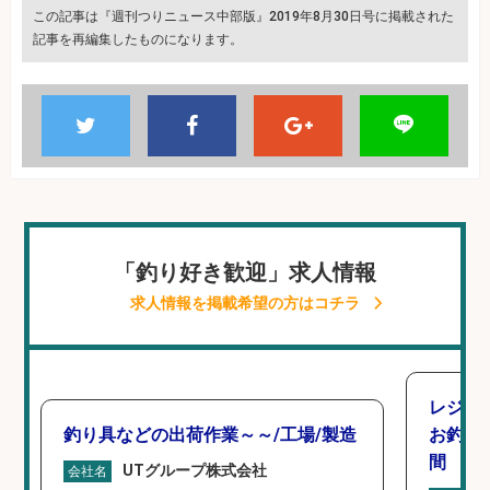
この記事は『週刊つりニュース中部版』2019年8月30日号に掲載された
記事を再編集したものになります。
「釣り好き歓迎」求人情報
求人情報を掲載希望の方はコチラ
レジカ
釣り具などの出荷作業～～/工場/製造
お釣り
間
UTグループ株式会社
会社名