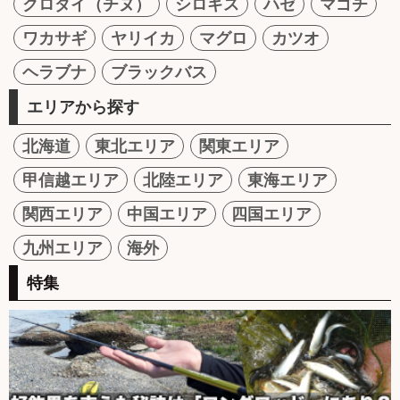
クロダイ（チヌ）
シロギス
ハゼ
マゴチ
ワカサギ
ヤリイカ
マグロ
カツオ
ヘラブナ
ブラックバス
エリアから探す
北海道
東北エリア
関東エリア
甲信越エリア
北陸エリア
東海エリア
関西エリア
中国エリア
四国エリア
九州エリア
海外
特集