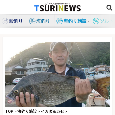
コ
ン
テ
船釣り
海釣り
海釣り施設
ソルト
ン
ツ
へ
ス
キ
ッ
プ
TOP
>
海釣り施設
>
イカダ＆カセ
>