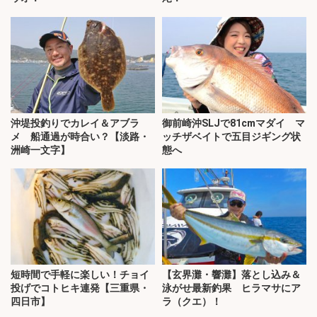
沖堤投釣りでカレイ＆アブラ
御前崎沖SLJで81cmマダイ マ
メ 船通過が時合い？【淡路・
ッチザベイトで五目ジギング状
洲崎一文字】
態へ
短時間で手軽に楽しい！チョイ
【玄界灘・響灘】落とし込み＆
投げでコトヒキ連発【三重県・
泳がせ最新釣果 ヒラマサにア
四日市】
ラ（クエ）！