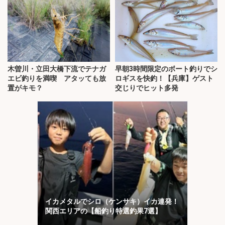
木曽川・立田大橋下流でテナガ
早朝3時間限定のボート釣りでシ
エビ釣りを満喫 アタッても放
ロギスを快釣！【兵庫】ゲスト
置がキモ？
交じりでヒット多発
イカメタルでシロ（ケンサキ）イカ連発！
関西エリアの【船釣り特選釣果7選】