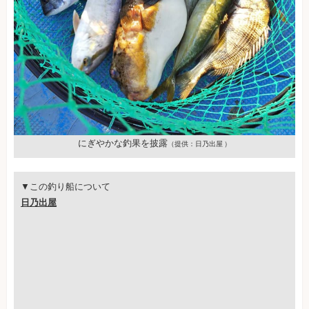
にぎやかな釣果を披露
（提供：日乃出屋 ）
▼この釣り船について
日乃出屋