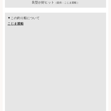
良型が好ヒット
（提供：こじま渡船 ）
▼この釣り船について
こじま渡船