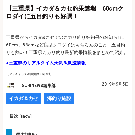
【三重県】イカダ＆カセ釣果速報 60cmク
ロダイに五目釣りも好調！
三重県からイカダ&カセでのカカリ釣り好釣果のお知らせ。
60cm、58cmなど良型クロダイはもちろんのこと、五目釣
りも熱い！三重県カカリ釣り最新釣果情報をまとめて紹介。
●
三重県のリアルタイム天気＆風波情報
（アイキャッチ画像提供：郁義丸）
2019年9月5日
TSURINEWS編集部
イカダ＆カセ
海釣り施設
目次
[
show
]