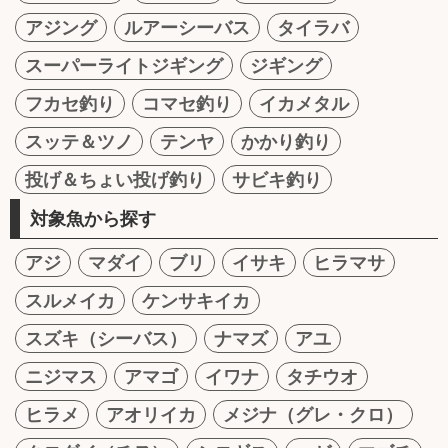
アジング
ルアーシーバス
タイラバ
スーパーライトジギング
ジギング
フカセ釣り
コマセ釣り
イカメタル
スッテ＆ツノ
テンヤ
かかり釣り
投げ＆ちょい投げ釣り
サビキ釣り
対象魚から探す
アジ
マダイ
ブリ
イサキ
ヒラマサ
スルメイカ
ケンサキイカ
スズキ（シーバス）
ナマズ
アユ
ニジマス
アマゴ
イワナ
タチウオ
ヒラメ
アオリイカ
メジナ（グレ・クロ）