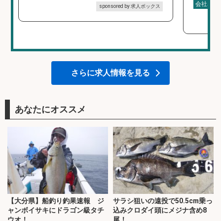
会社名
sponsored by 求人ボックス
さらに求人情報を見る
あなたにオススメ
【大分県】船釣り釣果速報 ジ
サラシ狙いの遠投で50.5cm乗っ
ャンボイサキにドラゴン級タチ
込みクロダイ頭にメジナ含め8
ウオ！
尾！