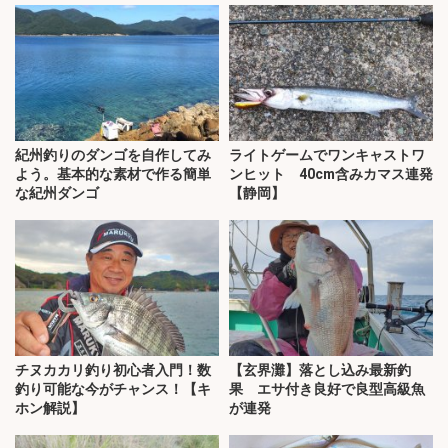
紀州釣りのダンゴを自作してみ
ライトゲームでワンキャストワ
よう。基本的な素材で作る簡単
ンヒット 40cm含みカマス連発
な紀州ダンゴ
【静岡】
チヌカカリ釣り初心者入門！数
【玄界灘】落とし込み最新釣
釣り可能な今がチャンス！【キ
果 エサ付き良好で良型高級魚
ホン解説】
が連発