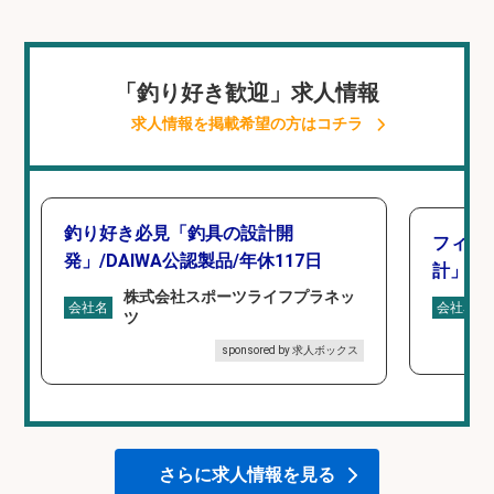
「釣り好き歓迎」求人情報
求人情報を掲載希望の方はコチラ
釣り好き必見「釣具の設計開
フィッ
発」/DAIWA公認製品/年休117日
計」
株式会社スポーツライフプラネッ
会社名
会社名
ツ
sponsored by 求人ボックス
さらに求人情報を見る