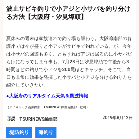
波止サビキ釣りで小アジと小サバを釣り分け
る方法【大阪府・汐見埠頭】
夏休みの週末は家族連れで釣り場も賑わう。大阪湾南部の各
護岸では今が盛りと小アジがサビキで釣れている。が、今年
は小サバの回遊も多く、ともすればアジは居るのに小サバだ
らけになってしまう事も。7月28日は汐見埠頭で午後から3
時間ほどの釣りで小アジを300尾ほどキャッチ。そこで、当
日も非常に効果を発揮した小サバと小アジを分ける釣り方を
紹介していきたい。
●
大阪府のリアルタイム天気＆風波情報
（アイキャッチ画像撮影：TSURINEWS関西編集部・松村）
2019年8月12日
TSURINEWS編集部
堤防釣り
海釣り