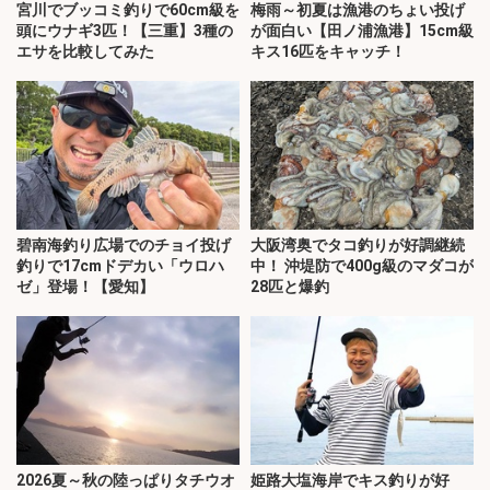
宮川でブッコミ釣りで60cm級を
梅雨～初夏は漁港のちょい投げ
頭にウナギ3匹！【三重】3種の
が面白い【田ノ浦漁港】15cm級
エサを比較してみた
キス16匹をキャッチ！
碧南海釣り広場でのチョイ投げ
大阪湾奥でタコ釣りが好調継続
釣りで17cmドデカい「ウロハ
中！ 沖堤防で400g級のマダコが
ゼ」登場！【愛知】
28匹と爆釣
2026夏～秋の陸っぱりタチウオ
姫路大塩海岸でキス釣りが好