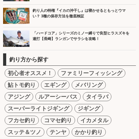
釣り人の特権『イカの沖干し』は寝かせるともっとウマ
い？ 3種の保存方法を徹底検証
「ハードコア」シリーズのミノー縛りで良型ヒラスズキを
連打【長崎】ランガンでサラシを攻略！
釣り方から探す
初心者オススメ！
ファミリーフィッシング
鮎トモ釣り
エギング
メバリング
アジング
ルアーシーバス
タイラバ
スーパーライトジギング
ジギング
フカセ釣り
コマセ釣り
イカメタル
スッテ＆ツノ
テンヤ
かかり釣り