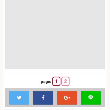
1
2
page: