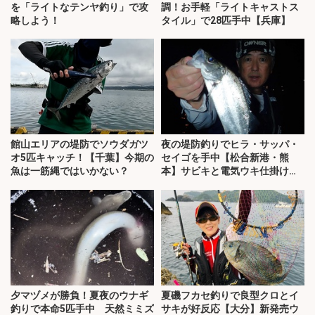
を「ライトなテンヤ釣り」で攻
調！お手軽「ライトキャストス
略しよう！
タイル」で28匹手中【兵庫】
館山エリアの堤防でソウダガツ
夜の堤防釣りでヒラ・サッパ・
オ5匹キャッチ！【千葉】今期の
セイゴを手中【松合新港・熊
魚は一筋縄ではいかない？
本】サビキと電気ウキ仕掛けで
攻略
夕マヅメが勝負！夏夜のウナギ
夏磯フカセ釣りで良型クロとイ
釣りで本命5匹手中 天然ミミズ
サキが好反応【大分】新発売ウ