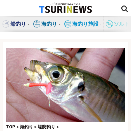
コ
ン
テ
船釣り
海釣り
海釣り施設
ソルト
ン
ツ
へ
ス
キ
ッ
プ
TOP
>
海釣り
>
堤防釣り
>