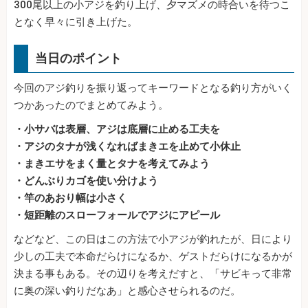
300尾以上の小アジを釣り上げ、夕マズメの時合いを待つこ
となく早々に引き上げた。
当日のポイント
今回のアジ釣りを振り返ってキーワードとなる釣り方がいく
つかあったのでまとめてみよう。
・小サバは表層、アジは底層に止める工夫を
・アジのタナが浅くなればまきエを止めて小休止
・まきエサをまく量とタナを考えてみよう
・どんぶりカゴを使い分けよう
・竿のあおり幅は小さく
・短距離のスローフォールでアジにアピール
などなど、この日はこの方法で小アジが釣れたが、日により
少しの工夫で本命だらけになるか、ゲストだらけになるかが
決まる事もある。その辺りを考えだすと、「サビキって非常
に奥の深い釣りだなあ」と感心させられるのだ。