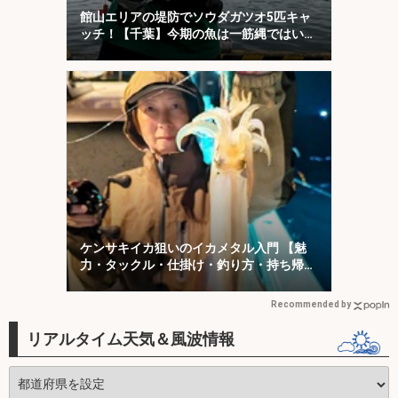
館山エリアの堤防でソウダガツオ5匹キャ
ッチ！【千葉】今期の魚は一筋縄ではいか
ない？
ケンサキイカ狙いのイカメタル入門 【魅
力・タックル・仕掛け・釣り方・持ち帰り
方を解説】
Recommended by
リアルタイム天気＆風波情報