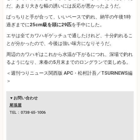
だ、あまり大きな幅の誘いには反応が悪かったようだ。
ばっちりと手が合って、いいペースで釣れ、納竿の午後1時
過ぎまでに
25cm級を頭に29匹
を手中にした。
エサは全てカワハギゲッチュで通したけれど、十分釣れるこ
とが分かったので、今後は強い味方になりそうだ。
周辺のカワハギはこれから水温が下がるにつれ、深場で釣れ
るようになり、来春の5月末までのロングランで楽しめる。
＜週刊つりニュース関西版 APC・松村計吾／TSURINEWS編
＞
▼お問い合わせ
尾張屋
TEL：0738-65-1006