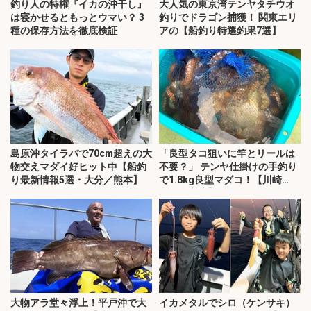
釣り人の特権『イカの沖干し』
大人気の東京湾テンヤタチウオ
は寝かせるともっとウマい？ 3
釣りでドラゴン捕獲！ 関東エリ
種の保存方法を徹底検証
アの【船釣り特選釣果7選】
島原沖タイラバで70cm超えの大
「良型タコ狙いに竿とリールは
物交えマダイ好ヒット中【船釣
不要？」 テンヤ仕掛けの手釣り
り最新情報5選・大分／熊本】
で1.8kg良型マダコ！【川崎
丸・東京湾】
大物アラ堂々浮上！平戸沖で大
イカメタルでシロ（ケンサキ）