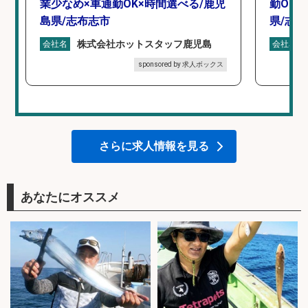
業少なめ×車通勤OK×時間選べる/鹿児
勤OK
島県/志布志市
県/志
株式会社ホットスタッフ鹿児島
会社名
会社名
sponsored by 求人ボックス
さらに求人情報を見る
あなたにオススメ