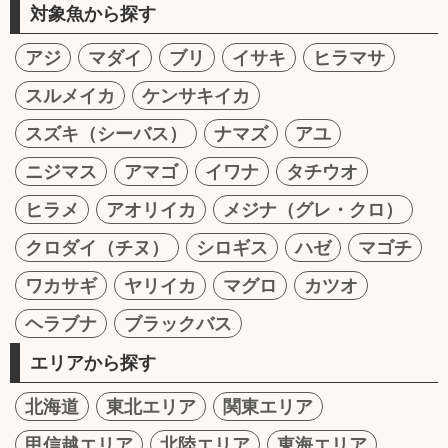
対象魚から探す
アジ
マダイ
ブリ
イサキ
ヒラマサ
スルメイカ
ケンサキイカ
スズキ（シーバス）
ナマズ
アユ
ニジマス
アマゴ
イワナ
タチウオ
ヒラメ
アオリイカ
メジナ（グレ・クロ）
クロダイ（チヌ）
シロギス
ハゼ
マゴチ
ワカサギ
ヤリイカ
マグロ
カツオ
ヘラブナ
ブラックバス
エリアから探す
北海道
東北エリア
関東エリア
甲信越エリア
北陸エリア
東海エリア