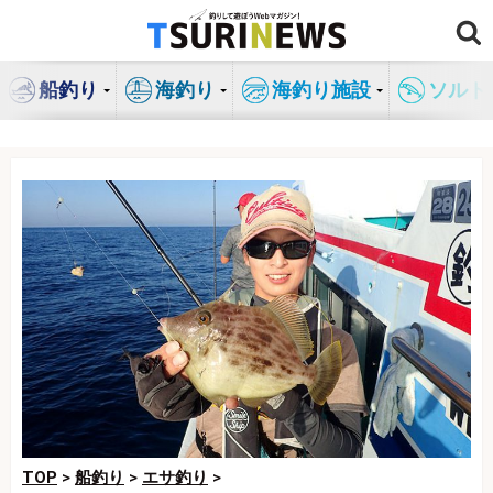
コ
ン
テ
船釣り
海釣り
海釣り施設
ソルト
ン
ツ
へ
ス
キ
ッ
プ
TOP
>
船釣り
>
エサ釣り
>