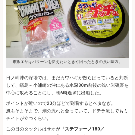
市販エサはパターンを変えたいときや困ったときの強い味方。
日ノ岬沖の深場では、まだカワハギが散らばっていると判断
して、蟻島～小浦崎の沖にある水深30m前後の浅い岩礁帯を
中心に攻めることにし、朝6時過ぎに出船した。
ポイントが近いので20分ほどで到着するとベタなぎ。
風もそよそよで、潮の流れと合っていて、ドテラ流しでもミ
チイトが立つくらい。
この日のタックルはサオが『
ステファーノ180／