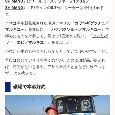
SHIMANO
』にリールは『
ステファーノ101XG／
SHIMANO
』、PEラインの0.8号にリーダーは4号を1mほ
ど。
エサは今年新発売された冷凍アサリの『
カワハギゲッチュ／
マルキユー
』を前日に、『
バクバクソルト／マルキユー
』で
締めたものを持参して、船上で1度海水で洗い、『
ウマミパ
ワー・エビ／マルキユー
』をまぶした。
小粒だが水管もベロもしっかりとしていて使いやすそうだ。
普段は自分でアサリを剥くのだが、この冷凍製品が使えれ
ば、時間がないときや、アサリ不足のときなどに役立つは
ず……との考えだ。
磯場で本命好釣