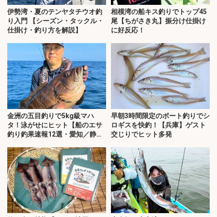
伊勢湾・夏のテンヤタチウオ釣
相模湾の船キス釣りでトップ45
り入門 【シーズン・タックル・
尾【ちがさき丸】振分け仕掛け
仕掛け・釣り方を解説】
に好反応！
金洲の五目釣りで5kg級マハ
早朝3時間限定のボート釣りでシ
タ！泳がせにヒット【船のエサ
ロギスを快釣！【兵庫】ゲスト
釣り釣果速報12選・愛知／静
交じりでヒット多発
岡】