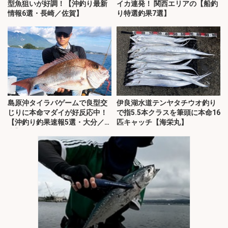
型魚狙いが好調！【沖釣り最新
イカ連発！ 関西エリアの【船釣
情報6選・長崎／佐賀】
り特選釣果7選】
島原沖タイラバゲームで良型交
伊良湖水道テンヤタチウオ釣り
じりに本命マダイが好反応中！
で指5.5本クラスを筆頭に本命16
【沖釣り釣果速報5選・大分／熊
匹キャッチ【海栄丸】
本】