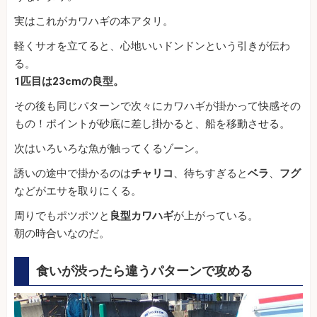
実はこれがカワハギの本アタリ。
軽くサオを立てると、心地いいドンドンという引きが伝わ
る。
1匹目は23cmの良型。
その後も同じパターンで次々にカワハギが掛かって快感その
もの！ポイントが砂底に差し掛かると、船を移動させる。
次はいろいろな魚が触ってくるゾーン。
誘いの途中で掛かるのは
チャリコ
、待ちすぎると
ベラ
、
フグ
などがエサを取りにくる。
周りでもポツポツと
良型カワハギ
が上がっている。
朝の時合いなのだ。
食いが渋ったら違うパターンで攻める