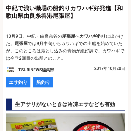
中紀で浅い磯場の船釣りカワハギ好発進【和
歌山県由良糸谷港尾張屋】
10月9日、中紀・由良糸谷の
尾張屋
へ
カワハギ釣り
に出かけ
た。
尾張屋
では9月中旬からカワハギでの出船を始めていた
が、このところは落とし込みの青物が絶好調で、カワハギで
は今季2回目の出船とのこと。
2017年10月20日
TSURINEWS編集部
エサ釣り
船釣り
生アサリがないときは冷凍エサなども有効