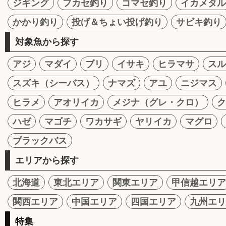
ジギング
フカセ釣り
コマセ釣り
イカメタル
かかり釣り
投げ＆ちょい投げ釣り
サビキ釣り
対象魚から探す
アジ
マダイ
ブリ
イサキ
ヒラマサ
スル
スズキ（シーバス）
ナマズ
アユ
ニジマス
ヒラメ
アオリイカ
メジナ（グレ・クロ）
ク
ハゼ
マゴチ
ワカサギ
ヤリイカ
マグロ
ブラックバス
エリアから探す
北海道
東北エリア
関東エリア
甲信越エリア
関西エリア
中国エリア
四国エリア
九州エリ
特集