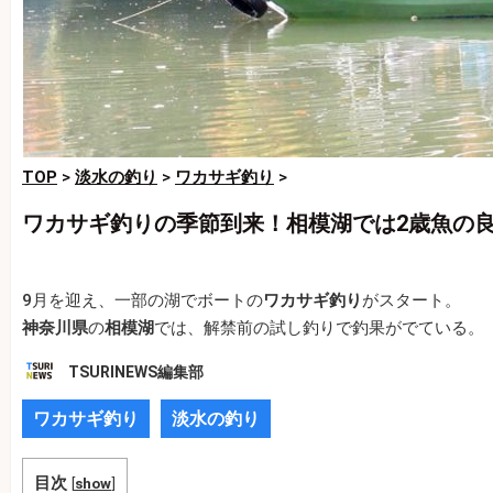
TOP
>
淡水の釣り
>
ワカサギ釣り
>
ワカサギ釣りの季節到来！相模湖では2歳魚の
9月を迎え、一部の湖でボートの
ワカサギ釣り
がスタート。
神奈川県
の
相模湖
では、解禁前の試し釣りで釣果がでている。
TSURINEWS編集部
ワカサギ釣り
淡水の釣り
目次
[
show
]