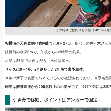
この時期は数釣りも有望（2016年9
相模湖
の
天狗岩釣り案内所
では8月27日、所沢市の佐々木さん
桟橋前の水深8mで、午後からの2時間の釣果。
水温は26度で水色は澄み、水位は満水。
サイズは8～10cmと越冬した2年魚で良型主体。
今年の新子は表層でハネているのが確認されており、今季も魚
昨年は解禁直後から200尾以上
の釣果がでて、
9月下旬には2本
引き舟で移動、ポイントはアンカーで固定