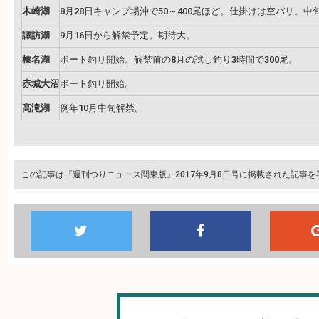
木崎湖
8月28日キャンプ場沖で50～400尾ほど。仕掛けは空バリ。中
諏訪湖
9月16日から解禁予定。期待大。
榛名湖
ボート釣り開始。解禁前の8月の試し釣り3時間で300尾。
赤城大沼
ボート釣り開始。
高滝湖
例年10月中旬解禁。
この記事は『週刊つりニュース関東版』2017年9月8日号に掲載された記事