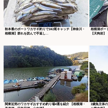
秋本番のボートワカサギ釣りで242尾キャッチ【神奈川・
相模湖ボー
相模湖】群れを読んで手返し...
【天狗岩】
関東近郊のワカサギおすすめ釣り場4選を紹介 【相模湖・
2歳魚主体