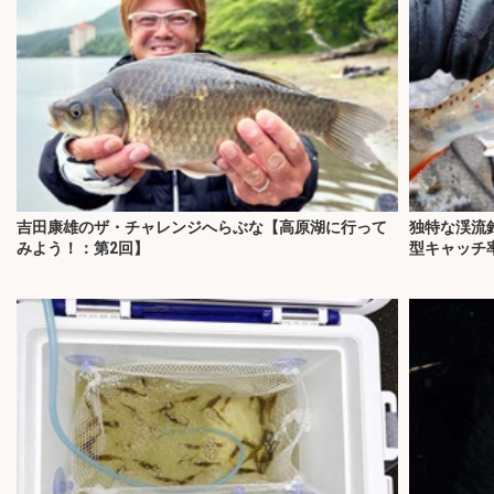
吉田康雄のザ・チャレンジへらぶな【高原湖に行って
独特な渓流
みよう！：第2回】
型キャッチ