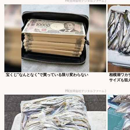
PR(合同会社デジタルファーム )
宝くじ“なんとなく”で買っている限り変わらない
相模湖ワカ
サイズも狙
PR(合同会社デジタルファーム )