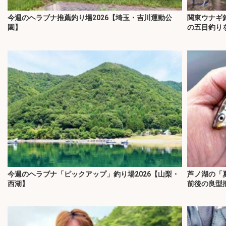
今週のヘラブナ推薦釣り場2026【埼玉・吉川運動公
関東ウナギ
園】
の五目釣り
今週のヘラブナ「ピックアップ」釣り場2026【山梨・
芦ノ湖の「夏
西湖】
前後の良型