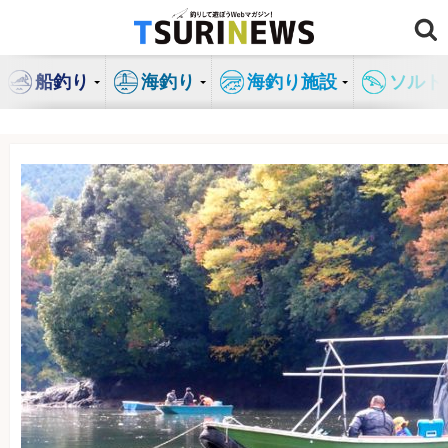
コ
ン
テ
船釣り
海釣り
海釣り施設
ソルト
ン
ツ
へ
ス
キ
ッ
プ