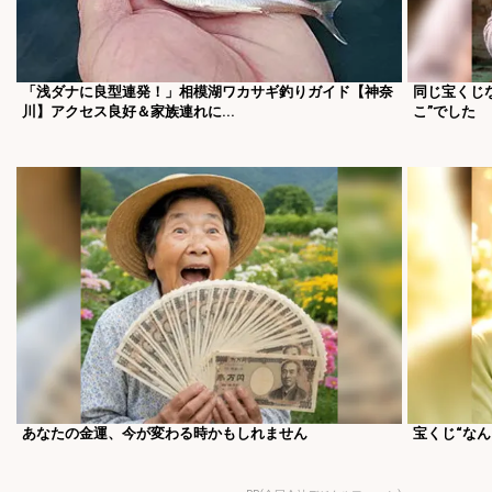
「浅ダナに良型連発！」相模湖ワカサギ釣りガイド【神奈
同じ宝くじ
川】アクセス良好＆家族連れに...
こ”でした
あなたの金運、今が変わる時かもしれません
宝くじ“な