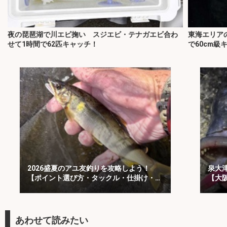
夜の琵琶湖で川エビ掬い スジエビ・テナガエビ合わ
東海エリア
せて1時間で62匹キャッチ！
で60cm級
2026盛夏のアユ友釣りを攻略しよう！
泉大
【ポイント選び方・タックル・仕掛け・釣
【大
り方を解説】