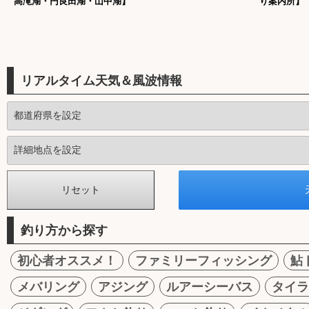
高滝湖・円良田湖・山中湖】
り案内所】
リアルタイム天気＆風波情報
釣り方から探す
初心者オススメ！
ファミリーフィッシング
鮎
メバリング
アジング
ルアーシーバス
タイラ