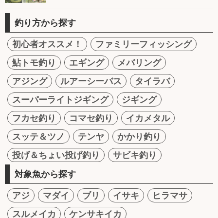
釣り方から探す
初心者オススメ！
ファミリーフィッシング
鮎トモ釣り
エギング
メバリング
アジング
ルアーシーバス
タイラバ
スーパーライトジギング
ジギング
フカセ釣り
コマセ釣り
イカメタル
スッテ＆ツノ
テンヤ
かかり釣り
投げ＆ちょい投げ釣り
サビキ釣り
対象魚から探す
アジ
マダイ
ブリ
イサキ
ヒラマサ
スルメイカ
ケンサキイカ