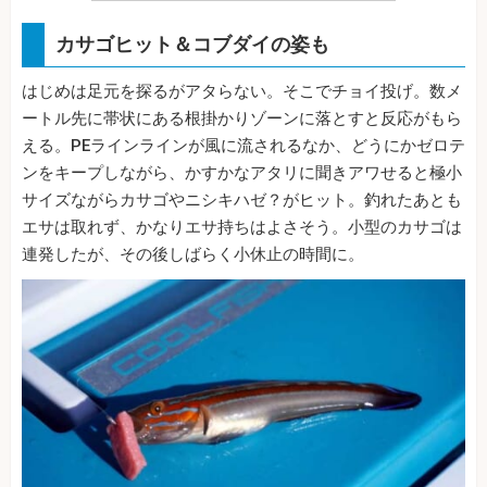
カサゴヒット＆コブダイの姿も
はじめは足元を探るがアタらない。そこでチョイ投げ。数メ
ートル先に帯状にある根掛かりゾーンに落とすと反応がもら
える。PEラインラインが風に流されるなか、どうにかゼロテ
ンをキープしながら、かすかなアタリに聞きアワせると極小
サイズながらカサゴやニシキハゼ？がヒット。釣れたあとも
エサは取れず、かなりエサ持ちはよさそう。小型のカサゴは
連発したが、その後しばらく小休止の時間に。