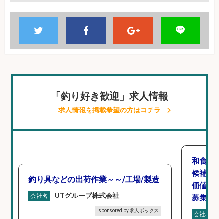
「釣り好き歓迎」求人情報
求人情報を掲載希望の方はコチラ
和食,
候補/
釣り具などの出荷作業～～/工場/製造
価値を
UTグループ株式会社
会社名
募集
sponsored by 求人ボックス
会社名