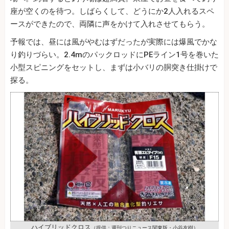
座が空くのを待つ。しばらくして、どうにか2人入れるスペ
ースができたので、両隣に声をかけて入れさせてもらう。
予報では、昼には風がやむはずだったが実際には爆風でかな
り釣りづらい。2.4mのパックロッドにPEライン1号を巻いた
小型スピニングをセットし、まずは小バリの胴突き仕掛けで
探る。
ハイブリッドクロス
（提供：週刊つりニュース関東版・小谷友樹）