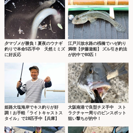
夕マヅメが勝負！夏夜のウナギ
江戸川放水路の桟橋でハゼ釣り
釣りで本命5匹手中 天然ミミズ
満喫【伊藤遊船】 ズル引き釣法
に好反応
が的中で80匹！
姫路大塩海岸でキス釣りが好
大阪南港で良型チヌ手中 スト
調！お手軽「ライトキャストス
ラクチャー周りのピンスポット
タイル」で28匹手中【兵庫】
狙い撃ちが的中！