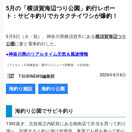
5月の「横須賀海辺つり公園」釣行レポー
ト：サビキ釣りでカタクチイワシが爆釣！
5月5日（火・祝）、神奈川県横須賀市にある
横須賀海辺つり
公園
に妻と電車釣行した。
●
神奈川県のリアルタイム天気＆風波情報
（アイキャッチ画像提供：週刊つりニュース関東版・小谷友樹）
2026年6月6日
TSURINEWS編集部
海釣り施設
海釣り公園
海釣り公園でサビキ釣り
13時過ぎ、京急堀之内駅前にある精肉店で弁当を買って釣り
場へ。到着すると釣り場は超満員。東屋でお昼を食べて釣り