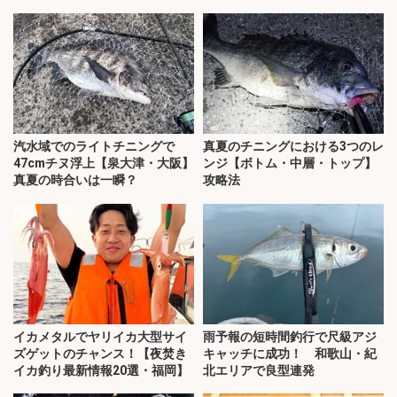
ススメできない？
汽水域でのライトチニングで
真夏のチニングにおける3つのレ
47cmチヌ浮上【泉大津・大阪】
ンジ【ボトム・中層・トップ】
真夏の時合いは一瞬？
攻略法
イカメタルでヤリイカ大型サイ
雨予報の短時間釣行で尺級アジ
ズゲットのチャンス！【夜焚き
キャッチに成功！ 和歌山・紀
イカ釣り最新情報20選・福岡】
北エリアで良型連発