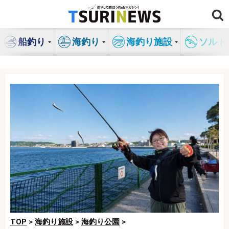
コ
ン
テ
船釣り
海釣り
海釣り施設
ソルト
ン
ツ
へ
ス
キ
ッ
プ
TOP
>
海釣り施設
>
海釣り公園
>