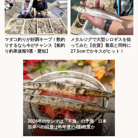
マダコ釣りが好調キープ！数釣
メタルジグで大型シロギスを狙
りするなら今がチャンス【船釣
ってみた【佐賀】着底と同時に
り釣果速報9選・愛知】
27.5cmでかキスがヒット！
2026年のサンマは「不漁」の予測 日本
沿岸への回遊は昨年度の4割程度か