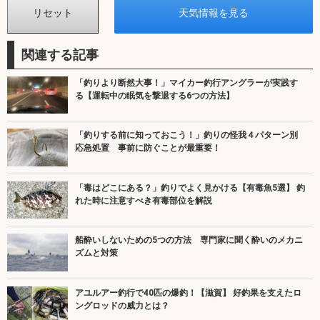
関連する記事
「釣りより断然大事！」マイカー釣行アングラーが実践す
る【運転中の眠気を撃退する6つの方法】
「釣りする前に知っておこう！」釣りの怪我４パターン別
応急処置 事前に防ぐことが最重要！
「毒はどこにある？」釣りでよく見かける【有毒魚5選】 釣
れた時に注意すべき有毒部位を解説
船酔いしないための5つの方法 専門家に聞く酔いのメカニ
ズムと対策
アユルアー釣行で40匹の爆釣！【滋賀】 好釣果を支えたロ
ングロッドの威力とは？