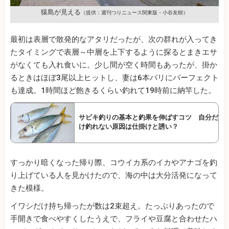
猿島が見える
（提供：週刊つりニュース関東版・小谷友樹）
最初は表層で散発的なアタリだったが、次の群れが入ってき
たタイミングで表層～中層を上下するように探るとまきエサ
がなくても入れ食いに。少し間が空く時間もあったが、掛か
るときはほぼ3尾以上ヒットし、妻は6本バリにパーフェクト
も達成。1時間ほど飽きるくらい釣れて19時前に納竿した。
サビキ釣りの基本と釣果を伸ばすコツ 自分だ
け釣れない原因は仕掛けと誘い？
すっかり暗くなった帰り際、コウイカ系のイカやアナゴを釣
り上げている人を見かけたので、海の中は大分活発になって
きた模様。
イワシだけ持ち帰ったが数は2束超え。たっぷりあったので
手開きで食べやすくしたうえで、フライや豆腐と合わせたハ