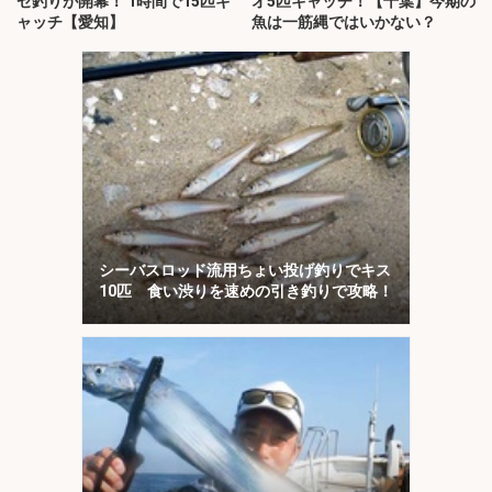
ゼ釣りが開幕！ 1時間で15匹キ
オ5匹キャッチ！【千葉】今期の
ャッチ【愛知】
魚は一筋縄ではいかない？
シーバスロッド流用ちょい投げ釣りでキス
10匹 食い渋りを速めの引き釣りで攻略！