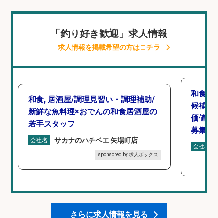
「釣り好き歓迎」求人情報
求人情報を掲載希望の方はコチラ
和食,
和食, 居酒屋/調理見習い・調理補助/
候補/
新鮮な魚料理×おでんの和食居酒屋の
価値を
若手スタッフ
募集
サカナのハチベエ 矢場町店
会社名
会社名
sponsored by 求人ボックス
さらに求人情報を見る