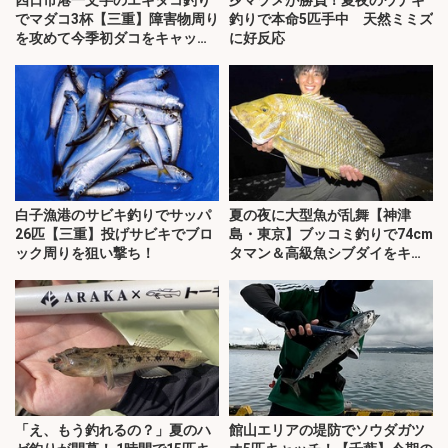
四日市港一文字のエギタコ釣り
夕マヅメが勝負！夏夜のウナギ
でマダコ3杯【三重】障害物周り
釣りで本命5匹手中 天然ミミズ
を攻めて今季初ダコをキャッ
に好反応
チ！
白子漁港のサビキ釣りでサッパ
夏の夜に大型魚が乱舞【神津
26匹【三重】投げサビキでブロ
島・東京】ブッコミ釣りで74cm
ック周りを狙い撃ち！
タマン＆高級魚シブダイをキャ
ッチ！
「え、もう釣れるの？」夏のハ
館山エリアの堤防でソウダガツ