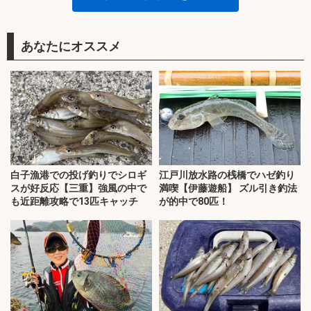
あなたにオススメ
白子漁港での投げ釣りでシロギ
江戸川放水路の桟橋でハゼ釣り
スが好反応【三重】強風の中で
満喫【伊藤遊船】 ズル引き釣法
も近距離攻略で13匹キャッチ
が的中で80匹！