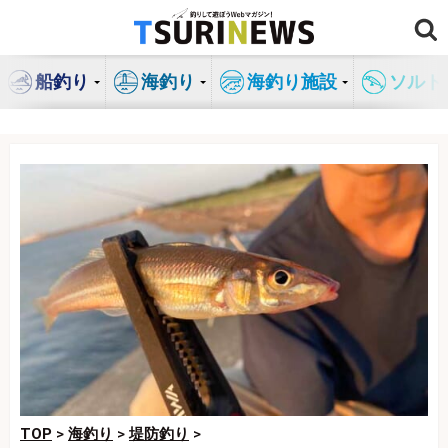
コ
ン
テ
船釣り
海釣り
海釣り施設
ソルト
ン
ツ
へ
ス
キ
ッ
プ
TOP
>
海釣り
>
堤防釣り
>