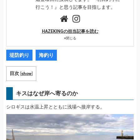
行こう！』と思う記事を目指します。
HAZEKINGの担当記事を読む
×
閉じる
堤防釣り
海釣り
目次
[
show
]
キスはなぜ岸へ寄るのか
シロギスは水温上昇とともに浅場へ接岸する。