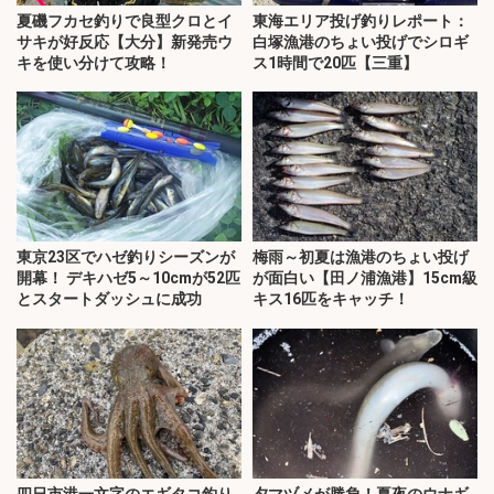
夏磯フカセ釣りで良型クロとイ
東海エリア投げ釣りレポート：
サキが好反応【大分】新発売ウ
白塚漁港のちょい投げでシロギ
キを使い分けて攻略！
ス1時間で20匹【三重】
東京23区でハゼ釣りシーズンが
梅雨～初夏は漁港のちょい投げ
開幕！ デキハゼ5～10cmが52匹
が面白い【田ノ浦漁港】15cm級
とスタートダッシュに成功
キス16匹をキャッチ！