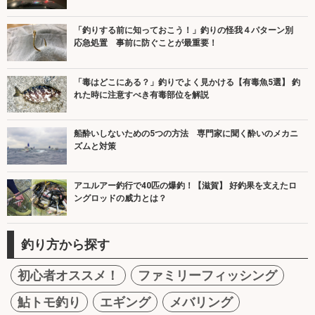
「釣りする前に知っておこう！」釣りの怪我４パターン別
応急処置 事前に防ぐことが最重要！
「毒はどこにある？」釣りでよく見かける【有毒魚5選】 釣
れた時に注意すべき有毒部位を解説
船酔いしないための5つの方法 専門家に聞く酔いのメカニ
ズムと対策
アユルアー釣行で40匹の爆釣！【滋賀】 好釣果を支えたロ
ングロッドの威力とは？
釣り方から探す
初心者オススメ！
ファミリーフィッシング
鮎トモ釣り
エギング
メバリング