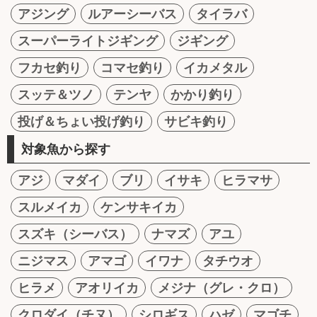
アジング
ルアーシーバス
タイラバ
スーパーライトジギング
ジギング
フカセ釣り
コマセ釣り
イカメタル
スッテ＆ツノ
テンヤ
かかり釣り
投げ＆ちょい投げ釣り
サビキ釣り
対象魚から探す
アジ
マダイ
ブリ
イサキ
ヒラマサ
スルメイカ
ケンサキイカ
スズキ（シーバス）
ナマズ
アユ
ニジマス
アマゴ
イワナ
タチウオ
ヒラメ
アオリイカ
メジナ（グレ・クロ）
クロダイ（チヌ）
シロギス
ハゼ
マゴチ