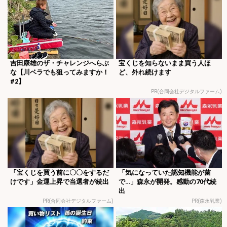
吉田康雄のザ・チャレンジへらぶ
宝くじを知らないまま買う人ほ
な【川ベラでも狙ってみますか！
ど、外れ続けます
#2】
PR(合同会社デジタルファーム)
「宝くじを買う前に〇〇をするだ
「気になっていた認知機能が菌
けです」金運上昇で当選者が続出
で…」森永が開発。感動の70代続
出
PR(合同会社デジタルファーム)
PR(森永乳業)