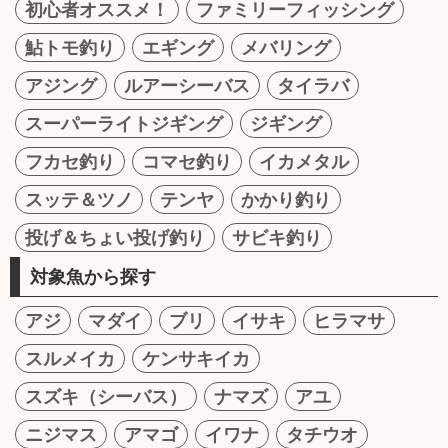
初心者オススメ！
ファミリーフィッシング
鮎トモ釣り
エギング
メバリング
アジング
ルアーシーバス
タイラバ
スーパーライトジギング
ジギング
フカセ釣り
コマセ釣り
イカメタル
スッテ＆ツノ
テンヤ
かかり釣り
投げ＆ちょい投げ釣り
サビキ釣り
対象魚から探す
アジ
マダイ
ブリ
イサキ
ヒラマサ
スルメイカ
ケンサキイカ
スズキ（シーバス）
ナマズ
アユ
ニジマス
アマゴ
イワナ
タチウオ