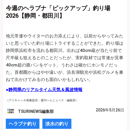
今週のヘラブナ「ピックアップ」釣り場
2026【静岡・都田川】
地元常連やライターのお力添えにより、以前からやってみた
いと思っていた釣り場にトライすることができた。釣り場は
静岡県浜松市を流れる都田川。出れば40cm級が当たり前で
尺半級も狙えるとのことだったが、実釣取材では常連が見事
40cm超の腹パンをゲット。うわさは確かにホンモノだっ
た。首都圏からはやや遠いが、浜名湖観光や浜松グルメを兼
ねて出かけてみるのも面白いかもしれない。
●
静岡県のリアルタイム天気＆風波情報
（アイキャッチ画像提供：週刊へらニュース・編集部）
2026年5月26日
TSURINEWS編集部
ヘラブナ釣り
淡水の釣り