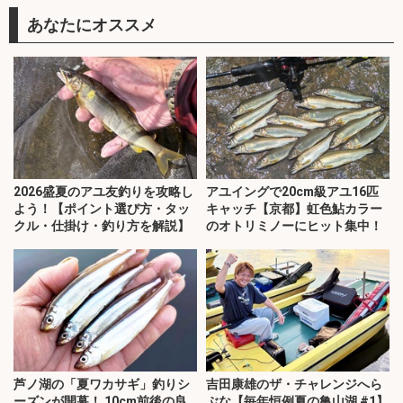
あなたにオススメ
2026盛夏のアユ友釣りを攻略し
アユイングで20cm級アユ16匹
よう！【ポイント選び方・タッ
キャッチ【京都】虹色鮎カラー
クル・仕掛け・釣り方を解説】
のオトリミノーにヒット集中！
芦ノ湖の「夏ワカサギ」釣りシ
吉田康雄のザ・チャレンジへら
ーズンが開幕！ 10cm前後の良
ぶな【毎年恒例夏の亀山湖 #1】