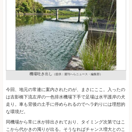
機場吐き出し
（提供：週刊へらニュース・編集部）
今回、地元の常連に案内されたのが、まさにここ。入ったの
は吉影橋下流左岸の一色排水機場下手で足場は水平護岸の犬
走り。車も背後の土手に停められるのでヘラ釣りには理想的
な環境だ。
同機場から常に水が排出されており、タイミング次第ではこ
こから代かきの濁りが出る。そうなればチャンス増大とのこ