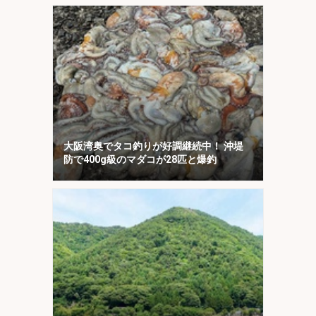
大阪湾奥でタコ釣りが好調継続中！ 沖堤
防で400g級のマダコが28匹と爆釣