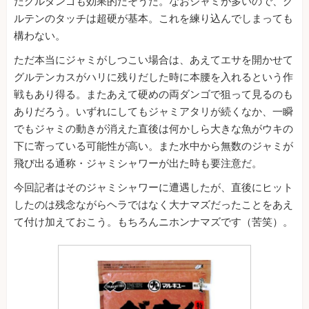
だグルダンゴも効果的だそうだ。なおジャミが多いので、グ
ルテンのタッチは超硬が基本。これを練り込んでしまっても
構わない。
ただ本当にジャミがしつこい場合は、あえてエサを開かせて
グルテンカスがハリに残りだした時に本腰を入れるという作
戦もあり得る。またあえて硬めの両ダンゴで狙って見るのも
ありだろう。いずれにしてもジャミアタリが続くなか、一瞬
でもジャミの動きが消えた直後は何かしら大きな魚がウキの
下に寄っている可能性が高い。また水中から無数のジャミが
飛び出る通称・ジャミシャワーが出た時も要注意だ。
今回記者はそのジャミシャワーに遭遇したが、直後にヒット
したのは残念ながらヘラではなく大ナマズだったことをあえ
て付け加えておこう。もちろんニホンナマズです（苦笑）。