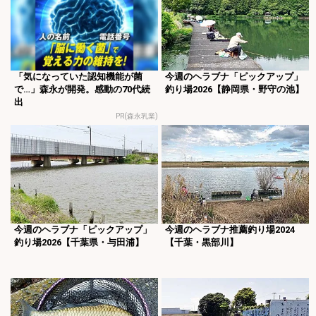
「気になっていた認知機能が菌
今週のヘラブナ「ピックアップ」
で…」森永が開発。感動の70代続
釣り場2026【静岡県・野守の池】
出
PR(森永乳業)
今週のヘラブナ「ピックアップ」
今週のヘラブナ推薦釣り場2024
釣り場2026【千葉県・与田浦】
【千葉・黒部川】