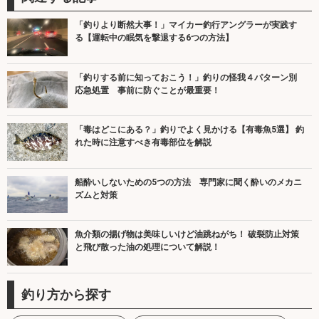
「釣りより断然大事！」マイカー釣行アングラーが実践す
る【運転中の眠気を撃退する6つの方法】
「釣りする前に知っておこう！」釣りの怪我４パターン別
応急処置 事前に防ぐことが最重要！
「毒はどこにある？」釣りでよく見かける【有毒魚5選】 釣
れた時に注意すべき有毒部位を解説
船酔いしないための5つの方法 専門家に聞く酔いのメカニ
ズムと対策
魚介類の揚げ物は美味しいけど油跳ねがち！ 破裂防止対策
と飛び散った油の処理について解説！
釣り方から探す