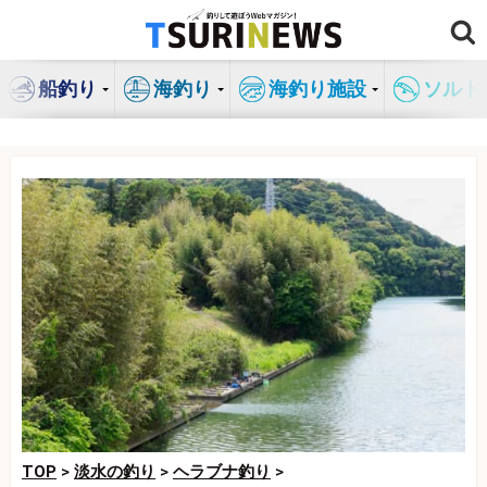
コ
ン
テ
船釣り
海釣り
海釣り施設
ソルト
ン
ツ
へ
ス
キ
ッ
プ
TOP
>
淡水の釣り
>
ヘラブナ釣り
>