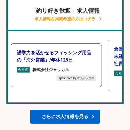
「釣り好き歓迎」求人情報
求人情報を掲載希望の方はコチラ
倉庫で
語学力を活かせるフィッシング用品
未経験
の「海外営業」/年休125日
社員登
株式会社ジャッカル
会社名
会社名
sponsored by 求人ボックス
さらに求人情報を見る