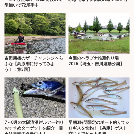
型揃いで72尾手中
吉田康雄のザ・チャレンジへら
今週のヘラブナ推薦釣り場
ぶな【高原湖に行ってみよ
2026【埼玉・吉川運動公園】
う！：第3回】
7～8月の大阪湾沿岸ルアー釣り
早朝3時間限定のボート釣りでシ
おすすめターゲットを紹介 目
ロギスを快釣！【兵庫】ゲスト
玉は泉南のタチウオ！
交じりでヒット多発