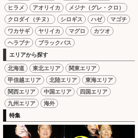
ヒラメ
アオリイカ
メジナ（グレ・クロ）
クロダイ（チヌ）
シロギス
ハゼ
マゴチ
ワカサギ
ヤリイカ
マグロ
カツオ
ヘラブナ
ブラックバス
エリアから探す
北海道
東北エリア
関東エリア
甲信越エリア
北陸エリア
東海エリア
関西エリア
中国エリア
四国エリア
九州エリア
海外
特集