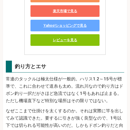
楽天市場で見る
Yahoo!ショッピングで見る
レビューを見る
釣り方とエサ
常連のタックルは極太仕様が一般的。ハリス1.2～15号が標
準で、これに合わせて道糸も太め。流れ川なので釣り方はド
ボン釣り一択だがさほど急流ではなく1号もあれば止まる。
ただし機場直下など特別な場所はその限りではない。
なぜここまで仕掛けを太くするのか。それは実際に竿を出し
てみて認識できた。要するに引きが強く良型なので、1号以
下では切られる可能性が高いのだ。しかもドボン釣りだと向