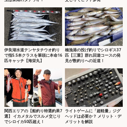
伊良湖水道テンヤタチウオ釣り
楠漁港の投げ釣りでシロギス37
で指5.5本クラスを筆頭に本命16
匹【三重】群れ回遊コースの発
匹キャッチ【海栄丸】
見が数釣りへの近道！
関西エリアの【船釣り特選釣果7
ライトゲームに「超軽量」ジグ
選】 イカメタルでスルメ交じり
ヘッドは必要か？ メリット・デ
でシロイカ50匹超え！
メリットを解説