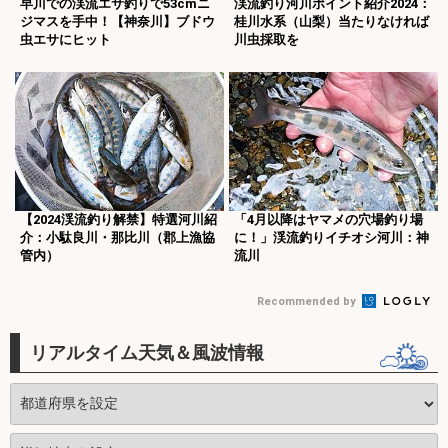
早川での渓流エサ釣りで53cmニ
渓流釣り河川ポイント紹介2024：
ジマスを手中！【神奈川】ブドウ
桂川水系（山梨）当たりなければ
虫エサにヒット
川虫採取を
【2024渓流釣り解禁】特選河川紹
「4月以降はヤマメの穴場釣り場
介：小駄良川・那比川（郡上漁協
に！」渓流釣りイチオシ河川：神
管内）
流川
Recommended by
リアルタイム天気＆風波情報