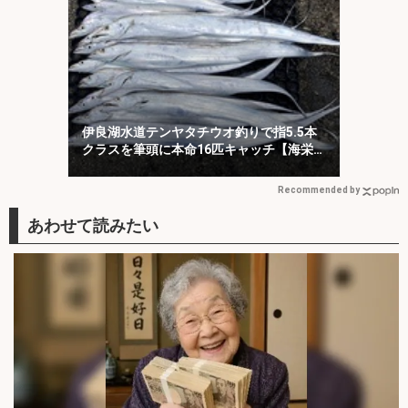
伊良湖水道テンヤタチウオ釣りで指5.5本
クラスを筆頭に本命16匹キャッチ【海栄
丸】
Recommended by