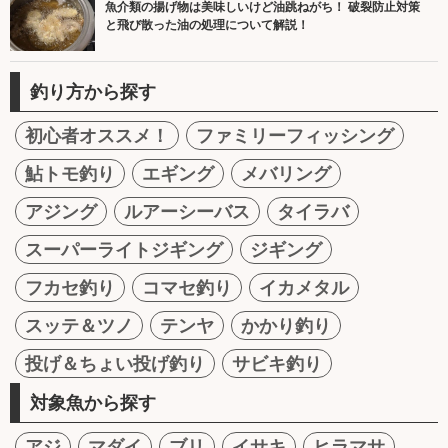
魚介類の揚げ物は美味しいけど油跳ねがち！ 破裂防止対策
と飛び散った油の処理について解説！
釣り方から探す
初心者オススメ！
ファミリーフィッシング
鮎トモ釣り
エギング
メバリング
アジング
ルアーシーバス
タイラバ
スーパーライトジギング
ジギング
フカセ釣り
コマセ釣り
イカメタル
スッテ＆ツノ
テンヤ
かかり釣り
投げ＆ちょい投げ釣り
サビキ釣り
対象魚から探す
アジ
マダイ
ブリ
イサキ
ヒラマサ