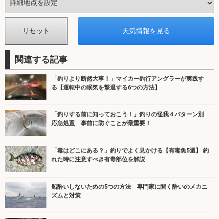
関連する記事
「釣りより断然大事！」マイカー釣行アングラーが実践す
る【運転中の眠気を撃退する6つの方法】
「釣りする前に知っておこう！」釣りの怪我４パターン別
応急処置 事前に防ぐことが最重要！
「毒はどこにある？」釣りでよく見かける【有毒魚5選】 釣
れた時に注意すべき有毒部位を解説
船酔いしないための5つの方法 専門家に聞く酔いのメカニ
ズムと対策