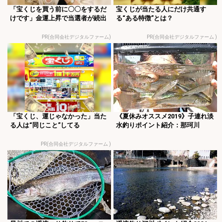
「宝くじを買う前に〇〇をするだ
宝くじが当たる人にだけ共通す
けです」金運上昇で当選者が続出
る“ある特徴”とは？
PR(合同会社デジタルファーム)
PR(合同会社デジタルファーム )
「宝くじ、運じゃなかった」当た
《夏休みオススメ2019》子連れ淡
る人は“同じこと”してる
水釣りポイント紹介：那珂川
PR(合同会社デジタルファーム )