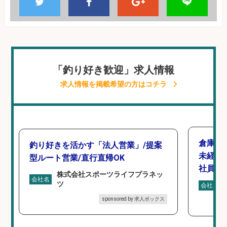
「釣り好き歓迎」求人情報
求人情報を掲載希望の方はコチラ
倉庫で
釣り好きを活かす「法人営業」/提案
未経験
型ルート営業/直行直帰OK
社員登
株式会社スポーツライフプラネッ
会社名
ツ
会社名
sponsored by 求人ボックス