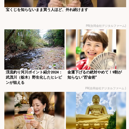
宝くじを知らないまま買う人ほど、外れ続けます
PR(合同会社デジタルファーム)
渓流釣り河川ポイント紹介2024：
金運下げるの絶対やめて！9割が
武茂川（栃木）野生化したヒレピ
知らない“貯金術”
ンが狙える
PR(合同会社デジタルファーム )