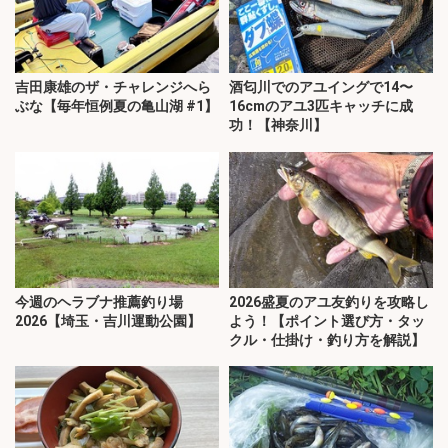
吉田康雄のザ・チャレンジへら
酒匂川でのアユイングで14〜
ぶな【毎年恒例夏の亀山湖 #1】
16cmのアユ3匹キャッチに成
功！【神奈川】
今週のヘラブナ推薦釣り場
2026盛夏のアユ友釣りを攻略し
2026【埼玉・吉川運動公園】
よう！【ポイント選び方・タッ
クル・仕掛け・釣り方を解説】