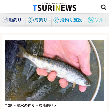
コ
ン
テ
船釣り
海釣り
海釣り施設
ソルト
ン
ツ
へ
ス
キ
ッ
プ
TOP
>
淡水の釣り
>
渓流釣り
>