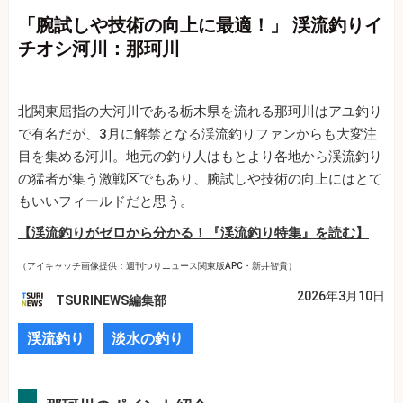
「腕試しや技術の向上に最適！」 渓流釣りイ
チオシ河川：那珂川
北関東屈指の大河川である栃木県を流れる那珂川はアユ釣り
で有名だが、3月に解禁となる渓流釣りファンからも大変注
目を集める河川。地元の釣り人はもとより各地から渓流釣り
の猛者が集う激戦区でもあり、腕試しや技術の向上にはとて
もいいフィールドだと思う。
【渓流釣りがゼロから分かる！『渓流釣り特集』を読む】
（アイキャッチ画像提供：週刊つりニュース関東版APC・新井智貴）
2026年3月10日
TSURINEWS編集部
渓流釣り
淡水の釣り