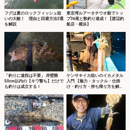
フグは夏のロックフィッシュ狙
東京湾ルアータチウオ船でトッ
いの大敵！ 理由と回避方法3選
プ36尾と数釣り達成！【渡辺釣
を解説
船店・横浜】
「釣りに遠投は不要」 岸壁際
ケンサキイカ狙いのイカメタル
50cm以内の【キワ撃ち】だけで
入門 【魅力・タックル・仕掛
も釣りは成立する！
け・釣り方・持ち帰り方を解
説】