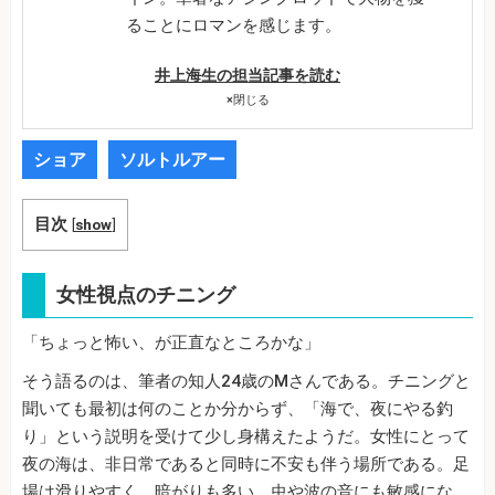
ることにロマンを感じます。
井上海生の担当記事を読む
×
閉じる
ショア
ソルトルアー
目次
[
show
]
女性視点のチニング
「ちょっと怖い、が正直なところかな」
そう語るのは、筆者の知人24歳のMさんである。チニングと
聞いても最初は何のことか分からず、「海で、夜にやる釣
り」という説明を受けて少し身構えたようだ。女性にとって
夜の海は、非日常であると同時に不安も伴う場所である。足
場は滑りやすく、暗がりも多い。虫や波の音にも敏感にな