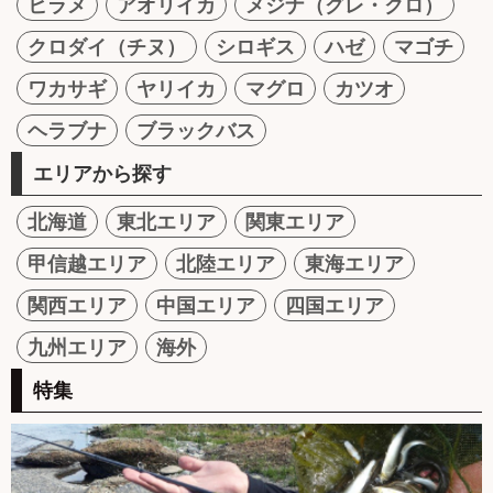
ヒラメ
アオリイカ
メジナ（グレ・クロ）
クロダイ（チヌ）
シロギス
ハゼ
マゴチ
ワカサギ
ヤリイカ
マグロ
カツオ
ヘラブナ
ブラックバス
エリアから探す
北海道
東北エリア
関東エリア
甲信越エリア
北陸エリア
東海エリア
関西エリア
中国エリア
四国エリア
九州エリア
海外
特集