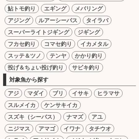
鮎トモ釣り
エギング
メバリング
アジング
ルアーシーバス
タイラバ
スーパーライトジギング
ジギング
フカセ釣り
コマセ釣り
イカメタル
スッテ＆ツノ
テンヤ
かかり釣り
投げ＆ちょい投げ釣り
サビキ釣り
対象魚から探す
アジ
マダイ
ブリ
イサキ
ヒラマサ
スルメイカ
ケンサキイカ
スズキ（シーバス）
ナマズ
アユ
ニジマス
アマゴ
イワナ
タチウオ