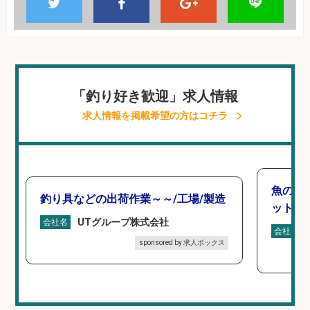
「釣り好き歓迎」求人情報
求人情報を掲載希望の方はコチラ
魚の「
釣り具などの出荷作業～～/工場/製造
ットを
UTグループ株式会社
会社名
会社名
sponsored by 求人ボックス