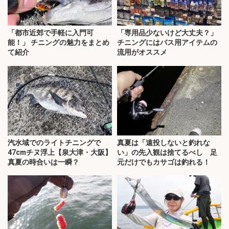
「都市近郊で手軽に入門可
「専用品少ないけど大丈夫？」
能！」 チニングの魅力をまとめ
チニングにはバス用アイテムの
て紹介
流用がオススメ
汽水域でのライトチニングで
真夏は「遠投しないと釣れな
47cmチヌ浮上【泉大津・大阪】
い」の先入観は捨てるべし 足
真夏の時合いは一瞬？
元だけでもカサゴは釣れる！