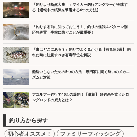
「釣りより断然大事！」マイカー釣行アングラーが実践す
る【運転中の眠気を撃退する6つの方法】
「釣りする前に知っておこう！」釣りの怪我４パターン別
応急処置 事前に防ぐことが最重要！
「毒はどこにある？」釣りでよく見かける【有毒魚5選】 釣
れた時に注意すべき有毒部位を解説
船酔いしないための5つの方法 専門家に聞く酔いのメカニ
ズムと対策
アユルアー釣行で40匹の爆釣！【滋賀】 好釣果を支えたロ
ングロッドの威力とは？
釣り方から探す
初心者オススメ！
ファミリーフィッシング