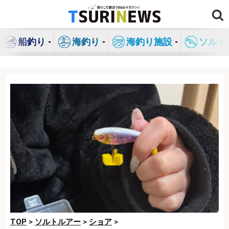
コ
ン
テ
船釣り
海釣り
海釣り施設
ソルト
ン
ツ
へ
ス
キ
ッ
プ
TOP
>
ソルトルアー
>
ショア
>