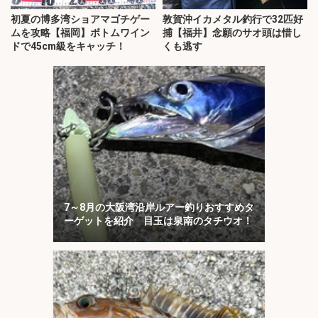
初夏の博多湾ショアマゴチゲー
敦賀沖イカメタル釣行で32匹好
ムを攻略【福岡】ボトムワイン
捕【福井】念願のサオ頭は惜し
ドで45cm級をキャッチ！
くも逃す
7～8月の大阪湾沿岸ルアー釣りおすすめタ
ーゲットを紹介 目玉は泉南のタチウオ！