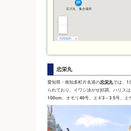
忠栄丸
愛知県・南知多町片名港の
忠栄丸
では、1
られており、イワシ泳がせ好調。ハリスは1
100cm、オモリ40号、エギ3～3.5号、