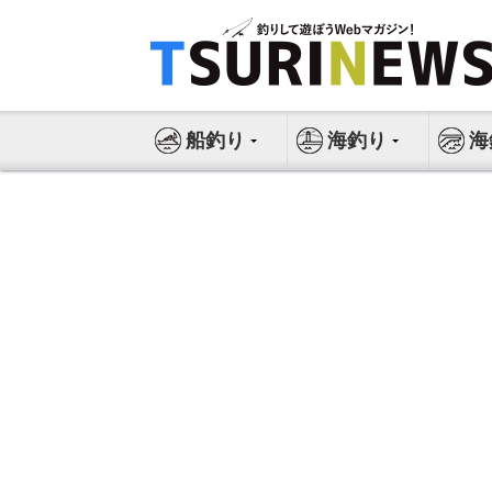
コ
ン
テ
ン
ツ
船釣り
海釣り
海
へ
ス
キ
ッ
プ