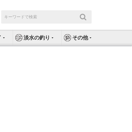
検
検
索:
索
イ
淡水の釣り
その他