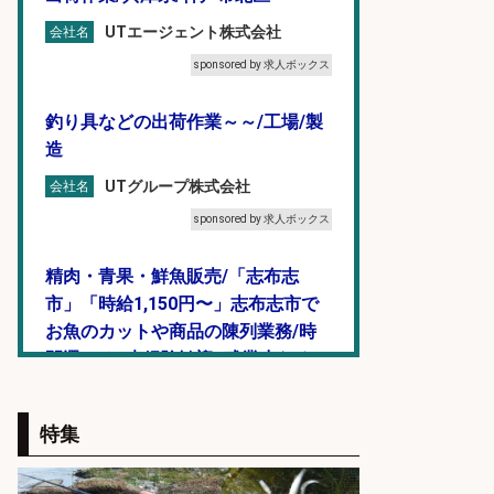
UTエージェント株式会社
会社名
sponsored by 求人ボックス
釣り具などの出荷作業～～/工場/製
造
UTグループ株式会社
会社名
sponsored by 求人ボックス
精肉・青果・鮮魚販売/「志布志
市」「時給1,150円〜」志布志市で
お魚のカットや商品の陳列業務/時
間選べる×未経験歓迎×残業少なめ/
鹿児島県/志布志市
株式会社ホットスタッフ鹿児島
会社名
特集
sponsored by 求人ボックス