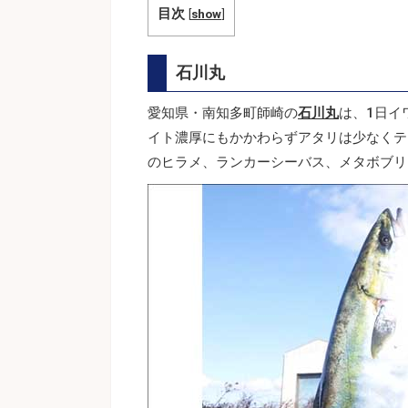
目次
[
show
]
石川丸
愛知県・南知多町師崎の
石川丸
は、1日イ
イト濃厚にもかかわらずアタリは少なくテ
のヒラメ、ランカーシーバス、メタボブリ