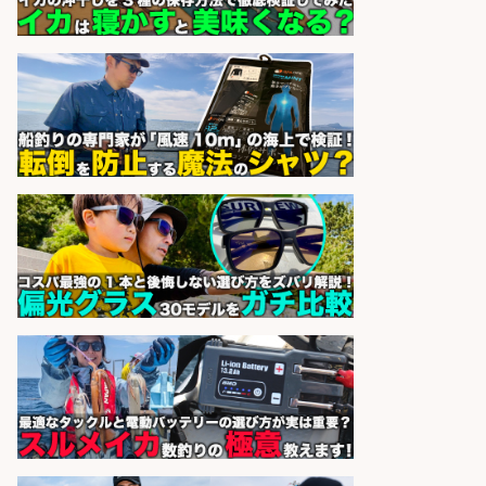
株式会社ホットスタッフ滋賀
会社名
sponsored by 求人ボックス
日払いOKで即日収入/製造スタッフ/
「広島市佐伯区」「時給1,200円」
日払いあり/広島市佐伯区内でお魚
のパック詰めや品出し業務/車通勤
OK×未経験歓迎×残業少なめ/広島県
株式会社ホットスタッフ五日市
会社名
sponsored by 求人ボックス
精肉・青果・鮮魚販売/「志布志
市」お魚のカットや商品の陳列業
務/「時給1,150円〜」/時間選べる×
未経験歓迎×残業少なめ/鹿児島県/
志布志市
株式会社ホットスタッフ鹿児島
会社名