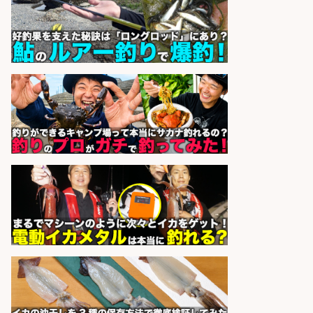
レジ打ち/日払いOK/おさかなの三枚
おろし/新潟県/小千谷市
株式会社G&G
会社名
sponsored by 求人ボックス
さかな専門学校の教員 教員免許不
要/水産業界の知識と経験を活かす
学校法人水野学園日本さかな専
会社名
門学校
sponsored by 求人ボックス
営業事務/「大津市」釣り具メーカ
ーの物流事務・営業アシスタント/
小野駅徒歩6分/「時給1,300円」/大
型連休あり×残業なし×土日祝休み/
滋賀県