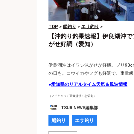
TOP
>
船釣り
>
エサ釣り
>
【沖釣り釣果速報】伊良湖沖で
がせ好調（愛知）
伊良湖沖はイワシ泳がせが好機。ブリ90
の日も。コウイカやフグも好調で、重量級
●
愛知県のリアルタイム天気＆風波情報
（アイキャッチ画像提供：忠栄丸）
TSURINEWS編集部
船釣り
エサ釣り