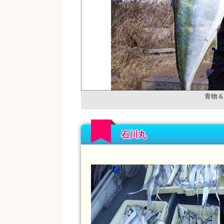
青物＆
石川丸