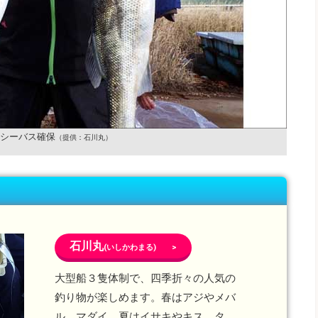
シーバス確保
（提供：石川丸）
石川丸
(いしかわまる) >
大型船３隻体制で、四季折々の人気の
釣り物が楽しめます。春はアジやメバ
ル、マダイ、夏はイサキやキス、タ