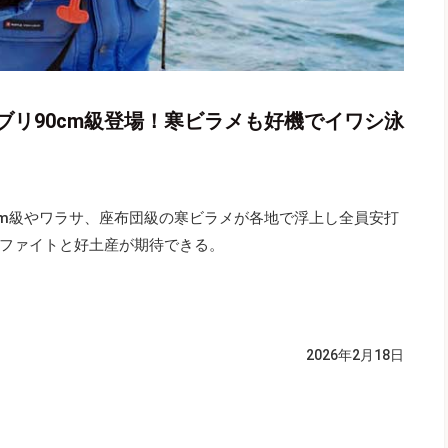
ブリ90cm級登場！寒ビラメも好機でイワシ泳
cm級やワラサ、座布団級の寒ビラメが各地で浮上し全員安打
ファイトと好土産が期待できる。
2026年2月18日