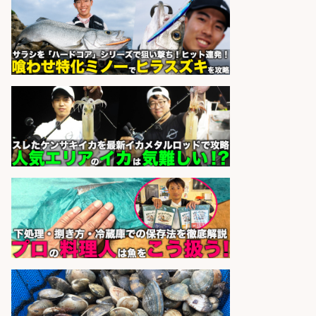
sponsored by 求人ボックス
精肉・青果・鮮魚販売/「志布志
市」「時給1,150円〜」志布志市内
でお魚のカットや商品の陳列スタッ
フ/車通勤OK×時間選べる×未経験歓
迎/鹿児島県/志布志市
株式会社ホットスタッフ鹿児島
会社名
sponsored by 求人ボックス
さらに求人情報を見る