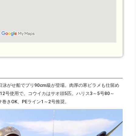
日泳がせ船でブリ90cm級が登場。肉厚の寒ビラメも仕留め
2号使用で。コウイカはサオ頭5匹。ハリス3～5号80～
エサ巻きOK、PEライン1～2号推奨。