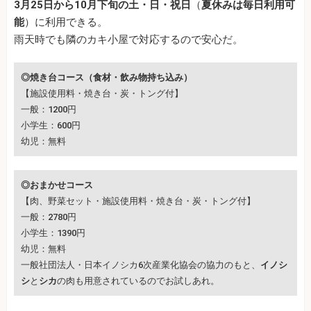
3月25日から10月下旬の土・日・祝日
（
夏休みは毎日利用可
能
）に利用できる。
雨天時でも隣のカキ小屋で対応するので安心だ。
◎焼き台コース（食材・飲み物持ち込み）
【施設使用料・焼き台・炭・トング付】
一般：1200円
小学生：600円
幼児：無料
◎おまかせコース
【肉、野菜セット・施設使用料・焼き台・炭・トング付】
一般：2780円
小学生：1390円
幼児：無料
一般社団法人・日本イノシカ6次産業化協会の協力のもと、
イノシ
シ
と
シカ
の肉も用意されているのでお試しあれ。