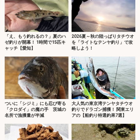
「え、もう釣れるの？」夏のハ
2026夏～秋の陸っぱりタチウオ
ゼ釣りが開幕！ 1時間で15匹キ
を「ライトなテンヤ釣り」で攻
ャッチ【愛知】
略しよう！
ついに「シジミ」にも忍び寄る
大人気の東京湾テンヤタチウオ
「クロダイ」の魔の手 茨城の
釣りでドラゴン捕獲！ 関東エリ
名所で漁獲量が半減
アの【船釣り特選釣果7選】