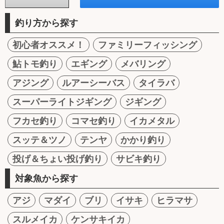
釣り方から探す
初心者オススメ！
ファミリーフィッシング
鮎トモ釣り
エギング
メバリング
アジング
ルアーシーバス
タイラバ
スーパーライトジギング
ジギング
フカセ釣り
コマセ釣り
イカメタル
スッテ＆ツノ
テンヤ
かかり釣り
投げ＆ちょい投げ釣り
サビキ釣り
対象魚から探す
アジ
マダイ
ブリ
イサキ
ヒラマサ
スルメイカ
ケンサキイカ