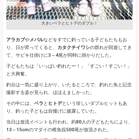
大きいベラとヒトデのダブル！
アラカブ
や
メバル
などをすでに釣っている子どもたちもお
り、日が昇ってくると、
カタクチイワシ
の群れが回遊してき
て、サビキ仕掛けに3～4尾が同時に掛かりだした。
子どもたちは「いっぱい釣れたー！」「すごい！すごい！」
と大興奮。
釣台は一気に盛り上がり、いたるところで、釣れた魚と記念
撮影する姿が見られ、ほほえましかった。
その中には、
ベラ
と
ヒトデ
という珍しいダブルヒットもあ
り、釣った子どもは自慢げに披露していた。
当日は放流イベントも行われ、約80人の子どもたちにより、
13～15cmのマダイの稚魚役500尾が放流された。