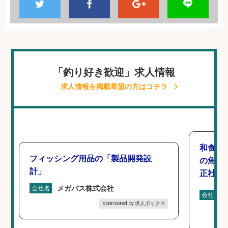
「釣り好き歓迎」求人情報
求人情報を掲載希望の方はコチラ
和食, 
フィッシング用品の「製品開発設
の魚と
計」
正社員
メガバス株式会社
会社名
会社名
sponsored by 求人ボックス