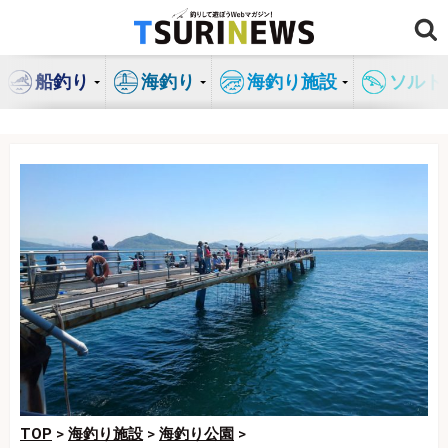
コ
ン
テ
船釣り
海釣り
海釣り施設
ソルト
ン
ツ
へ
ス
キ
ッ
プ
TOP
>
海釣り施設
>
海釣り公園
>