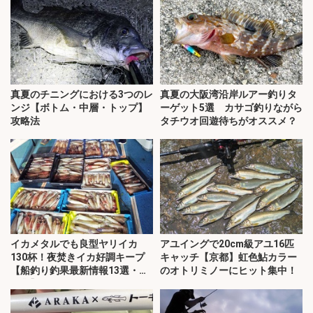
真夏のチニングにおける3つのレ
真夏の大阪湾沿岸ルアー釣りタ
ンジ【ボトム・中層・トップ】
ーゲット5選 カサゴ釣りながら
攻略法
タチウオ回遊待ちがオススメ？
イカメタルでも良型ヤリイカ
アユイングで20cm級アユ16匹
130杯！夜焚きイカ好調キープ
キャッチ【京都】虹色鮎カラー
【船釣り釣果最新情報13選・玄
のオトリミノーにヒット集中！
界灘】