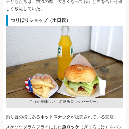
子どもたちは、放流の際「大きくなってね」と声を合わせ優
しく放流していた。
つりぼりショップ（土日祝）
これが美味しい！名物魚ロッケバーガー。
釣り堀の横にある
ホットスナック
が販売されている売店。
スケソウダラをフライにした
魚ロッケ
（ぎょろっけ）をパン