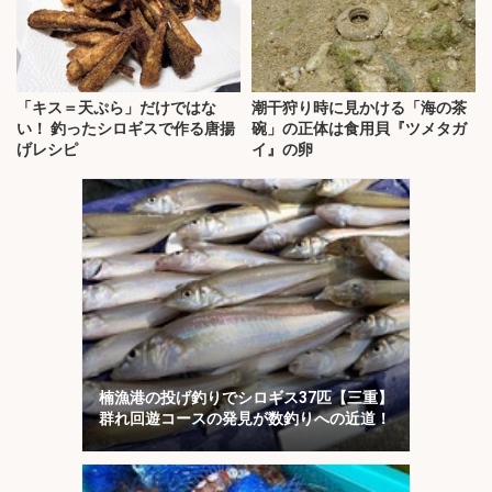
「キス＝天ぷら」だけではな
潮干狩り時に見かける「海の茶
い！ 釣ったシロギスで作る唐揚
碗」の正体は食用貝『ツメタガ
げレシピ
イ』の卵
楠漁港の投げ釣りでシロギス37匹【三重】
群れ回遊コースの発見が数釣りへの近道！