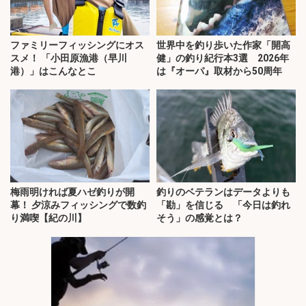
ファミリーフィッシングにオス
世界中を釣り歩いた作家「開高
スメ！ 「小田原漁港（早川
健」の釣り紀行本3選 2026年
港）」はこんなとこ
は『オーパ』取材から50周年
梅雨明ければ夏ハゼ釣りが開
釣りのベテランはデータよりも
幕！ 夕涼みフィッシングで数釣
「勘」を信じる 「今日は釣れ
り満喫【紀の川】
そう」の感覚とは？