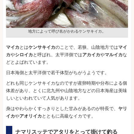
地方によって呼び名がかわるケンサキイカ。
マイカ
とは
ケンサキイカ
のことで、若狭、山陰地方では
マイ
カ
や
シロイカ
と呼ばれ、太平洋側では
アカイカ
や
マルイカ
な
どとよばれています。
日本海側と太平洋側で若干体型がちがうようです。
どれも同じケンサキイカなのですが産卵時期や分布による個
体差があり、とくに北九州や山陰地方などの日本海産は美味
しいといわれていて人気があります。
身はやわらかくすっきりとした甘みがあるのが特長で、
ヤリ
イカ
や
アオリイカ
とともに高級なイカです。
ナマリスッテでアタリをとって掛けて釣る