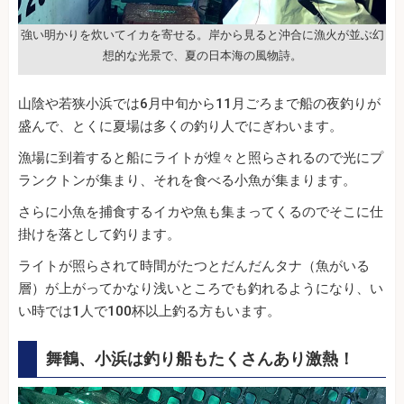
強い明かりを炊いてイカを寄せる。岸から見ると沖合に漁火が並ぶ幻
想的な光景で、夏の日本海の風物詩。
山陰や若狭小浜では6月中旬から11月ごろまで船の夜釣りが
盛んで、とくに夏場は多くの釣り人でにぎわいます。
漁場に到着すると船にライトが煌々と照らされるので光にプ
ランクトンが集まり、それを食べる小魚が集まります。
さらに小魚を捕食するイカや魚も集まってくるのでそこに仕
掛けを落として釣ります。
ライトが照らされて時間がたつとだんだんタナ（魚がいる
層）が上がってかなり浅いところでも釣れるようになり、い
い時では1人で100杯以上釣る方もいます。
舞鶴、小浜は釣り船もたくさんあり激熱！