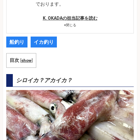
でおります。
K. OKADAの担当記事を読む
×
閉じる
船釣り
イカ釣り
目次
[
show
]
シロイカ？アカイカ？