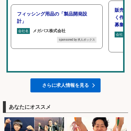
販売ス
フィッシング用品の「製品開発設
く作業
計」
募集/東
メガバス株式会社
会社名
会社名
sponsored by 求人ボックス
さらに求人情報を見る
あなたにオススメ