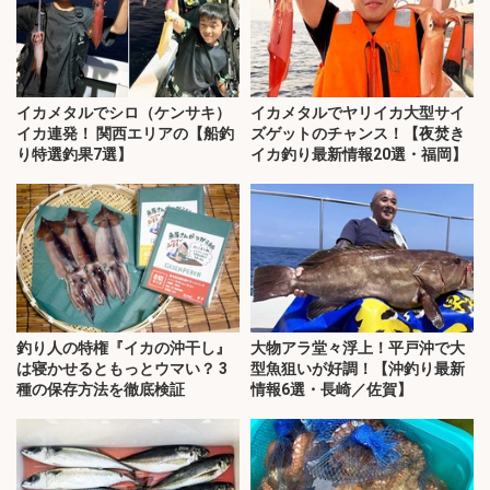
イカメタルでシロ（ケンサキ）
イカメタルでヤリイカ大型サイ
イカ連発！ 関西エリアの【船釣
ズゲットのチャンス！【夜焚き
り特選釣果7選】
イカ釣り最新情報20選・福岡】
釣り人の特権『イカの沖干し』
大物アラ堂々浮上！平戸沖で大
は寝かせるともっとウマい？ 3
型魚狙いが好調！【沖釣り最新
種の保存方法を徹底検証
情報6選・長崎／佐賀】