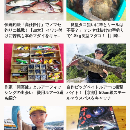
伝統釣法「高仕掛け」でノマセ
「良型タコ狙いに竿とリールは
釣りに挑戦！【加太】 イワシ付
不要？」 テンヤ仕掛けの手釣り
けに苦戦も本命マダイをキャッ
で1.8kg良型マダコ！【川崎
チ！
丸・東京湾】
作家「開高健」とルアーフィッ
自作ビッグベイトルアーに衝撃
シングの出会い 愛用ルアー2選
バイト！【京都】50cm級スモー
も紹介
ルマウスバスをキャッチ