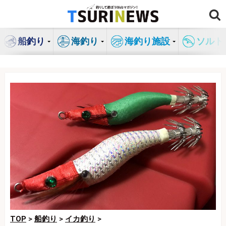
コ
ン
テ
船釣り
海釣り
海釣り施設
ソルト
ン
ツ
へ
ス
キ
ッ
プ
TOP
>
船釣り
>
イカ釣り
>