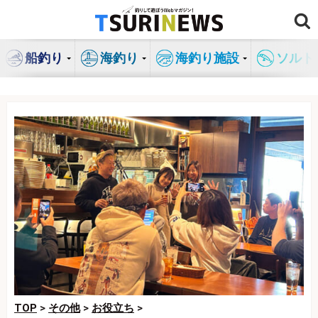
コ
ン
テ
船釣り
海釣り
海釣り施設
ソルト
ン
ツ
へ
ス
キ
ッ
プ
TOP
>
その他
>
お役立ち
>