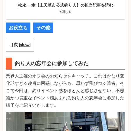
松永 一幸【上天草市公式釣り人】の担当記事を読む
×
閉じる
お役立ち
その他
目次
[
show
]
釣り人の忘年会に参加してみた
業界人主催のオフ会のお知らせをキャッチ。これはかなり変
化球すぎる趣旨に困惑しながらも、思わず飛びつく筆者。そ
こで今回は、釣りイベント感をほとんど感じさせない、不思
議かつ貴重なイベント感あふれる釣り人の忘年会に参加した
様子をご紹介いたします。