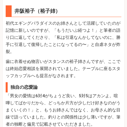
井阪裕子（裕子姉）
初代エギングパラダイスのお姉さんとして活躍していたのが
記憶に新しいのですが、「もうだいぶ経つよ！」と筆者の語
り口に返してくださり、「私は引退なんかしてないのに、勝
手に引退して復帰したことになってるの〜」と自虐ネタが炸
裂。
歯に衣着せぬ物言いがスタンスの裕子姉さんですが、ここで
は終始恋愛相談を展開されていました。テーブルに座るスタ
ッフカップルへも提言がなされます。
独自の恋愛論
「男女の愛情は6対4がちょうど良い、5対5はアカンよ。喧
嘩してばかりだから、どっちか片方が少しだけ好きなのがう
まくいくの！」と、もうお姉さんではなく、お母さん的な目
線で語っていました。釣りとの関係性は少し薄いですが、筆
者の独断と偏見で記載させていただきました。