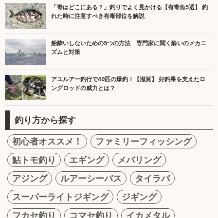
「毒はどこにある？」釣りでよく見かける【有毒魚5選】 釣
れた時に注意すべき有毒部位を解説
船酔いしないための5つの方法 専門家に聞く酔いのメカニ
ズムと対策
アユルアー釣行で40匹の爆釣！【滋賀】 好釣果を支えたロ
ングロッドの威力とは？
釣り方から探す
初心者オススメ！
ファミリーフィッシング
鮎トモ釣り
エギング
メバリング
アジング
ルアーシーバス
タイラバ
スーパーライトジギング
ジギング
フカセ釣り
コマセ釣り
イカメタル