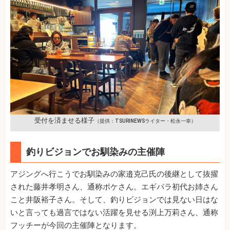
受付を済ませる様子
（提供：TSURINEWSライター・松永一幸）
釣りビジョンでお馴染みの主催陣
アジングへ行こうでお馴染みの家邉克己氏の後継として抜擢
された藤井孝明さん、通称ポケさん。エギパラ初代お姉さん
こと井阪裕子さん。そして、釣りビジョンでは見ない日はな
いと言っても過言ではない活躍を見せる渕上万莉さん、通称
フッチーが今回の主催陣となります。