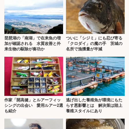
琵琶湖の「南湖」で在来魚の増
ついに「シジミ」にも忍び寄る
加が確認される 水質改善と外
「クロダイ」の魔の手 茨城の
来生物の駆除が奏功か
名所で漁獲量が半減
作家「開高健」とルアーフィッ
逃げ出した養殖魚が環境にもた
シングの出会い 愛用ルアー2選
らす悪影響とは 解決策は陸上
も紹介
養殖スタイルにあり