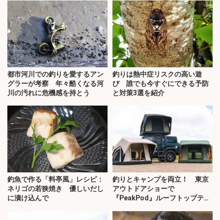
都市河川での釣りを愛するアン
釣りは熱中症リスクの高い遊
グラーが考察 年々酷くなる河
び 誰でも今すぐにできる予防
川の汚れに危機感を持とう
と対策3選を紹介
釣魚で作る「料亭風」レシピ：
釣りとキャンプを両立！ 東京
ネリゴの若狭焼き 優しいだし
アウトドアショーで
に漬け込んで
『PeakPod』ルーフトップテン
トに注目