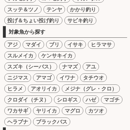
スッテ＆ツノ
テンヤ
かかり釣り
投げ＆ちょい投げ釣り
サビキ釣り
対象魚から探す
アジ
マダイ
ブリ
イサキ
ヒラマサ
スルメイカ
ケンサキイカ
スズキ（シーバス）
ナマズ
アユ
ニジマス
アマゴ
イワナ
タチウオ
ヒラメ
アオリイカ
メジナ（グレ・クロ）
クロダイ（チヌ）
シロギス
ハゼ
マゴチ
ワカサギ
ヤリイカ
マグロ
カツオ
ヘラブナ
ブラックバス