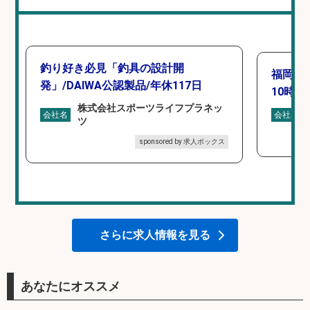
釣り好き必見「釣具の設計開
福岡「
発」/DAIWA公認製品/年休117日
10時間
株式会社スポーツライフプラネッ
会社名
会社名
ツ
sponsored by 求人ボックス
さらに求人情報を見る
あなたにオススメ