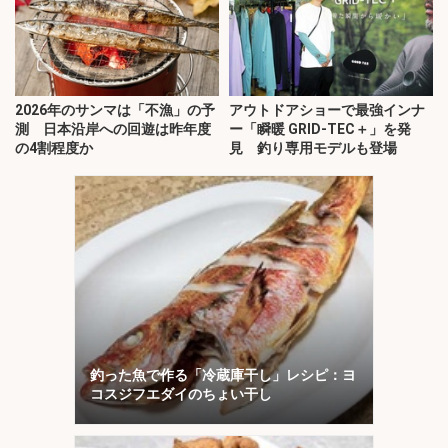
2026年のサンマは「不漁」の予
アウトドアショーで最強インナ
測 日本沿岸への回遊は昨年度
ー「瞬暖 GRID-TEC＋」を発
の4割程度か
見 釣り専用モデルも登場
釣った魚で作る「冷蔵庫干し」レシピ：ヨ
コスジフエダイのちょい干し