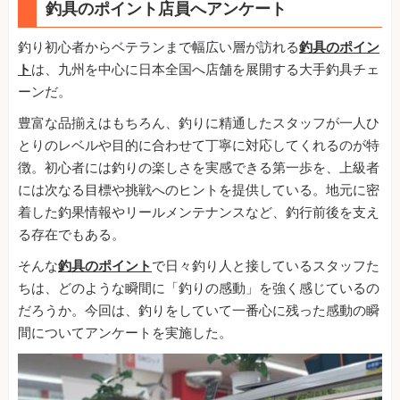
釣具のポイント店員へアンケート
釣り初心者からベテランまで幅広い層が訪れる
釣具のポイン
ト
は、九州を中心に日本全国へ店舗を展開する大手釣具チェ
ーンだ。
豊富な品揃えはもちろん、釣りに精通したスタッフが一人ひ
とりのレベルや目的に合わせて丁寧に対応してくれるのが特
徴。初心者には釣りの楽しさを実感できる第一歩を、上級者
には次なる目標や挑戦へのヒントを提供している。地元に密
着した釣果情報やリールメンテナンスなど、釣行前後を支え
る存在でもある。
そんな
釣具のポイント
で日々釣り人と接しているスタッフた
ちは、どのような瞬間に「釣りの感動」を強く感じているの
だろうか。今回は、釣りをしていて一番心に残った感動の瞬
間についてアンケートを実施した。