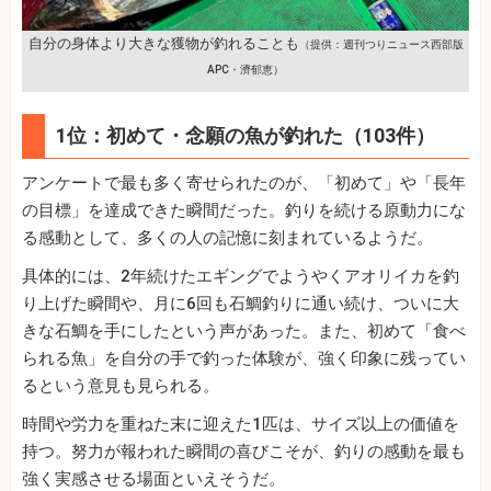
自分の身体より大きな獲物が釣れることも
（提供：週刊つりニュース西部版
APC・濟郁恵）
1位：初めて・念願の魚が釣れた（103件）
アンケートで最も多く寄せられたのが、「初めて」や「長年
の目標」を達成できた瞬間だった。釣りを続ける原動力にな
る感動として、多くの人の記憶に刻まれているようだ。
具体的には、2年続けたエギングでようやくアオリイカを釣
り上げた瞬間や、月に6回も石鯛釣りに通い続け、ついに大
きな石鯛を手にしたという声があった。また、初めて「食べ
られる魚」を自分の手で釣った体験が、強く印象に残ってい
るという意見も見られる。
時間や労力を重ねた末に迎えた1匹は、サイズ以上の価値を
持つ。努力が報われた瞬間の喜びこそが、釣りの感動を最も
強く実感させる場面といえそうだ。