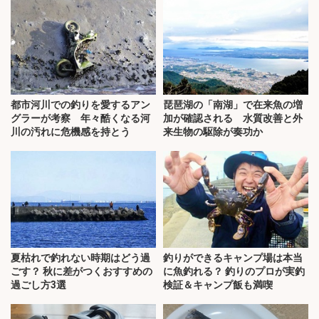
都市河川での釣りを愛するアン
琵琶湖の「南湖」で在来魚の増
グラーが考察 年々酷くなる河
加が確認される 水質改善と外
川の汚れに危機感を持とう
来生物の駆除が奏功か
夏枯れで釣れない時期はどう過
釣りができるキャンプ場は本当
ごす？ 秋に差がつくおすすめの
に魚釣れる？ 釣りのプロが実釣
過ごし方3選
検証＆キャンプ飯も満喫