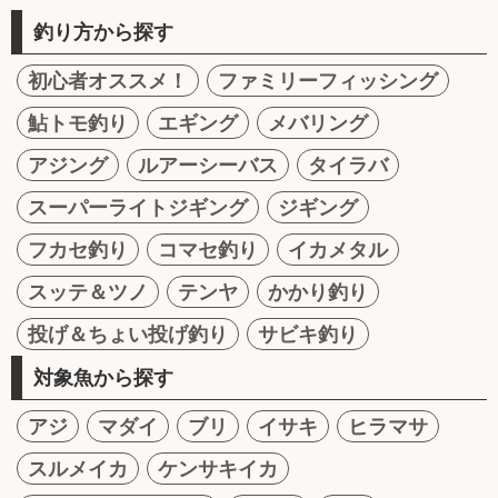
釣り方から探す
初心者オススメ！
ファミリーフィッシング
鮎トモ釣り
エギング
メバリング
アジング
ルアーシーバス
タイラバ
スーパーライトジギング
ジギング
フカセ釣り
コマセ釣り
イカメタル
スッテ＆ツノ
テンヤ
かかり釣り
投げ＆ちょい投げ釣り
サビキ釣り
対象魚から探す
アジ
マダイ
ブリ
イサキ
ヒラマサ
スルメイカ
ケンサキイカ