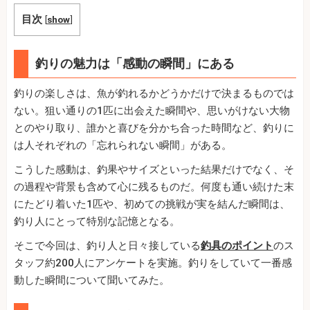
目次
[
show
]
釣りの魅力は「感動の瞬間」にある
釣りの楽しさは、魚が釣れるかどうかだけで決まるものでは
ない。狙い通りの1匹に出会えた瞬間や、思いがけない大物
とのやり取り、誰かと喜びを分かち合った時間など、釣りに
は人それぞれの「忘れられない瞬間」がある。
こうした感動は、釣果やサイズといった結果だけでなく、そ
の過程や背景も含めて心に残るものだ。何度も通い続けた末
にたどり着いた1匹や、初めての挑戦が実を結んだ瞬間は、
釣り人にとって特別な記憶となる。
そこで今回は、釣り人と日々接している
釣具のポイント
のス
タッフ約200人にアンケートを実施。釣りをしていて一番感
動した瞬間について聞いてみた。