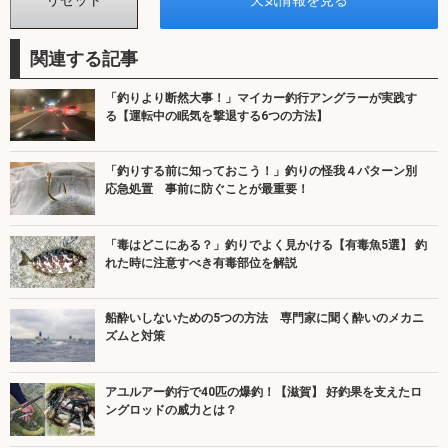
関連する記事
「釣りより断然大事！」マイカー釣行アングラーが実践す
る【運転中の眠気を撃退する6つの方法】
「釣りする前に知っておこう！」釣りの怪我４パターン別
応急処置 事前に防ぐことが最重要！
「毒はどこにある？」釣りでよく見かける【有毒魚5選】 釣
れた時に注意すべき有毒部位を解説
船酔いしないための5つの方法 専門家に聞く酔いのメカニ
ズムと対策
アユルアー釣行で40匹の爆釣！【滋賀】 好釣果を支えたロ
ングロッドの威力とは？