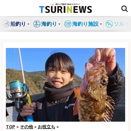
コ
ン
テ
船釣り
海釣り
海釣り施設
ソルト
ン
ツ
へ
ス
キ
ッ
プ
TOP
>
その他
>
お役立ち
>