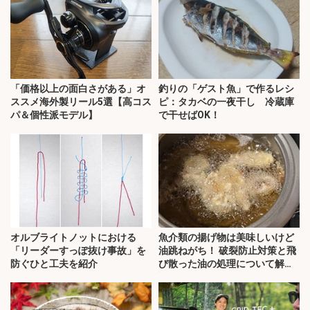
「価格以上の面白さがある」オ
釣りの「ゲスト魚」で作るレシ
ススメ海外製リール5選【高コス
ピ：タカベの一夜干し 冷蔵庫
パ＆個性派モデル】
で干せばOK！
オルブライトノットにおける
魚介類の揚げ物は美味しいけど
「リーダーすっぽ抜け事故」を
油跳ねがち！ 破裂防止対策と飛
防ぐひと工夫を紹介
び散った油の処理について解
説！