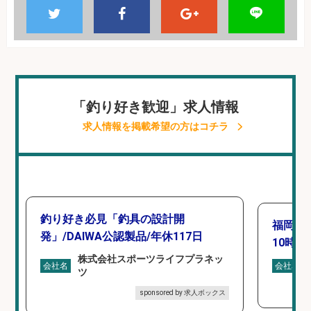
「釣り好き歓迎」求人情報
求人情報を掲載希望の方はコチラ
釣り好き必見「釣具の設計開
福岡「
発」/DAIWA公認製品/年休117日
10時間
株式会社スポーツライフプラネッ
会社名
会社名
ツ
sponsored by 求人ボックス