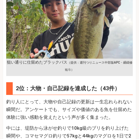
狙い通りに仕留めたブラックバス
（提供：週刊つりニュース中部版APC・纐纈修
祐斗）
2位：大物・自己記録を達成した（43件）
釣り人にとって、大物や自己記録の更新は一生忘れられない
瞬間だ。アンケートでも、サイズや価値のある魚を仕留めた
体験に強い感動を覚えたという声が多く集まった。
中には、堤防から泳がせ釣りで10kg級のブリを釣り上げた
瞬間や、コマセマグロ釣りで57kgと44kgのマグロを1日で2