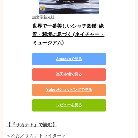
誠文堂新光社
世界で一番美しいシャチ図鑑: 絶
景・秘境に息づく (ネイチャー・
ミュージアム)
Amazonで見る
楽天市場で見る
Yahoo!ショッピングで見る
レビューを見る
【『サカナト』で読む】
＜れお／サカナトライター＞