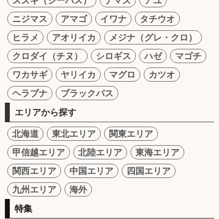
スズキ（シーバス）
ナマズ
アユ
ニジマス
アマゴ
イワナ
タチウオ
ヒラメ
アオリイカ
メジナ（グレ・クロ）
クロダイ（チヌ）
シロギス
ハゼ
マゴチ
ワカサギ
ヤリイカ
マグロ
カツオ
ヘラブナ
ブラックバス
エリアから探す
北海道
東北エリア
関東エリア
甲信越エリア
北陸エリア
東海エリア
関西エリア
中国エリア
四国エリア
九州エリア
海外
特集