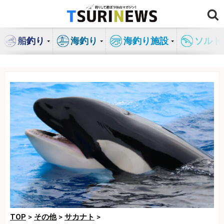
コ
ン
テ
船釣り
海釣り
海釣り施設
ソルト
ン
ツ
へ
ス
キ
ッ
プ
TOP
>
その他
>
サカナト
>