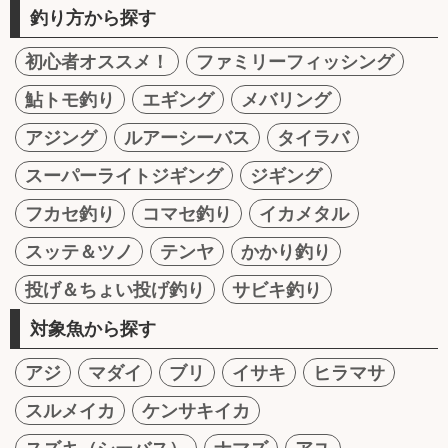
釣り方から探す
初心者オススメ！
ファミリーフィッシング
鮎トモ釣り
エギング
メバリング
アジング
ルアーシーバス
タイラバ
スーパーライトジギング
ジギング
フカセ釣り
コマセ釣り
イカメタル
スッテ＆ツノ
テンヤ
かかり釣り
投げ＆ちょい投げ釣り
サビキ釣り
対象魚から探す
アジ
マダイ
ブリ
イサキ
ヒラマサ
スルメイカ
ケンサキイカ