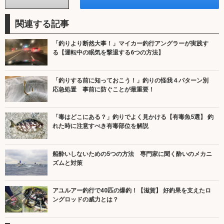
関連する記事
「釣りより断然大事！」マイカー釣行アングラーが実践す
る【運転中の眠気を撃退する6つの方法】
「釣りする前に知っておこう！」釣りの怪我４パターン別
応急処置 事前に防ぐことが最重要！
「毒はどこにある？」釣りでよく見かける【有毒魚5選】 釣
れた時に注意すべき有毒部位を解説
船酔いしないための5つの方法 専門家に聞く酔いのメカニ
ズムと対策
アユルアー釣行で40匹の爆釣！【滋賀】 好釣果を支えたロ
ングロッドの威力とは？