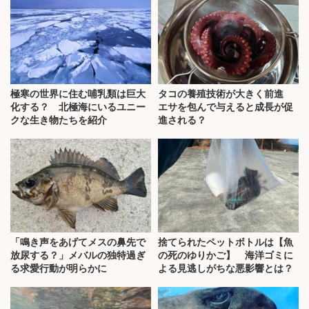
極寒の世界に住む哺乳類は巨大
タコの養殖技術が大きく前進
化する？ 北極海にいるユニー
エサを包んで与えると成長が促
クな生き物たちを紹介
進される？
「鳴き声をあげてメスの鼻先で
捨てられたペットボトルは【魚
放尿する？」メバルの独特過ぎ
の死のゆりかご】 海洋ゴミに
る求愛行動が明らかに
よる見逃しがちな悪影響とは？