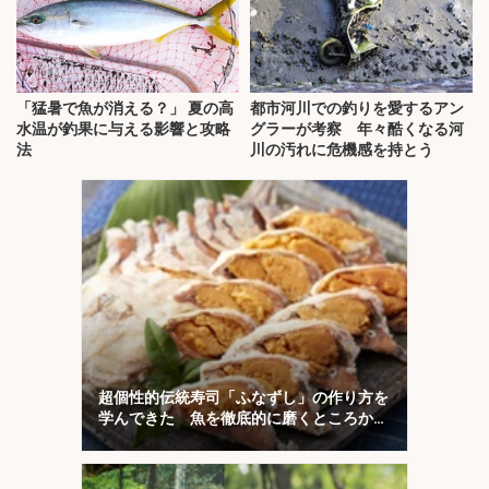
「猛暑で魚が消える？」 夏の高
都市河川での釣りを愛するアン
水温が釣果に与える影響と攻略
グラーが考察 年々酷くなる河
法
川の汚れに危機感を持とう
超個性的伝統寿司「ふなずし」の作り方を
学んできた 魚を徹底的に磨くところから
スタート