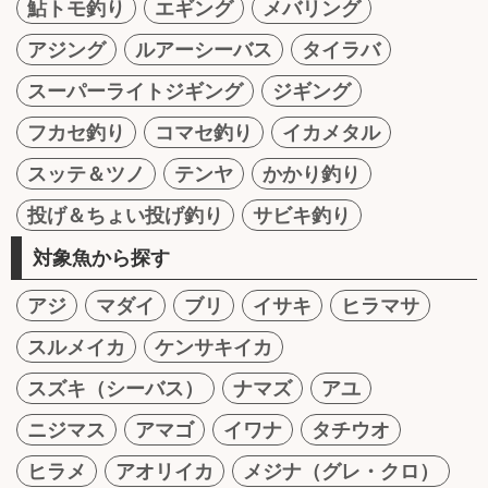
鮎トモ釣り
エギング
メバリング
アジング
ルアーシーバス
タイラバ
スーパーライトジギング
ジギング
フカセ釣り
コマセ釣り
イカメタル
スッテ＆ツノ
テンヤ
かかり釣り
投げ＆ちょい投げ釣り
サビキ釣り
対象魚から探す
アジ
マダイ
ブリ
イサキ
ヒラマサ
スルメイカ
ケンサキイカ
スズキ（シーバス）
ナマズ
アユ
ニジマス
アマゴ
イワナ
タチウオ
ヒラメ
アオリイカ
メジナ（グレ・クロ）