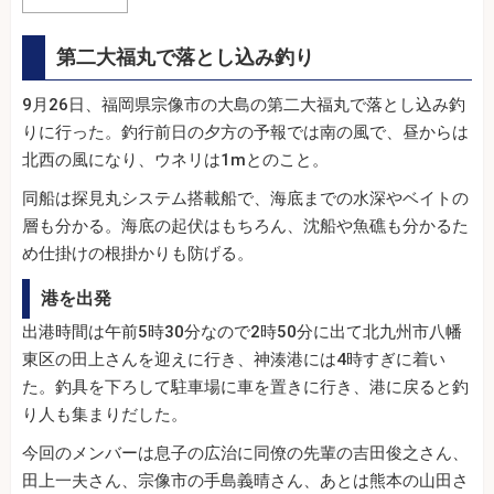
第二大福丸で落とし込み釣り
9月26日、福岡県宗像市の大島の第二大福丸で落とし込み釣
りに行った。釣行前日の夕方の予報では南の風で、昼からは
北西の風になり、ウネリは1mとのこと。
同船は探見丸システム搭載船で、海底までの水深やベイトの
層も分かる。海底の起伏はもちろん、沈船や魚礁も分かるた
め仕掛けの根掛かりも防げる。
港を出発
出港時間は午前5時30分なので2時50分に出て北九州市八幡
東区の田上さんを迎えに行き、神湊港には4時すぎに着い
た。釣具を下ろして駐車場に車を置きに行き、港に戻ると釣
り人も集まりだした。
今回のメンバーは息子の広治に同僚の先輩の吉田俊之さん、
田上一夫さん、宗像市の手島義晴さん、あとは熊本の山田さ