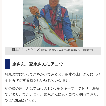
田上さんにきたヤズ
（提供：週刊つりニュース西部版APC・飛高宏佳）
原さん、家永さんにアコウ
船尾の方に行って声をかけてみると、熊本の山田さんにはベ
イトも付かず苦戦をしいられている様子。
その横の原さんはアコウの1.5kg級をキープしており、海底
でアタリがでたと言う。家永さんにもアコウが釣れており、
型は1.3kg級だった。