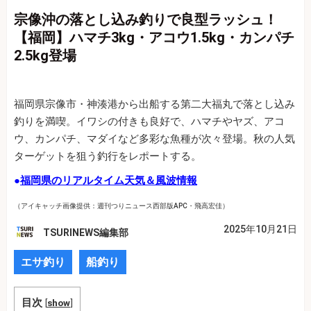
宗像沖の落とし込み釣りで良型ラッシュ！
【福岡】ハマチ3kg・アコウ1.5kg・カンパチ
2.5kg登場
福岡県宗像市・神湊港から出船する第二大福丸で落とし込み
釣りを満喫。イワシの付きも良好で、ハマチやヤズ、アコ
ウ、カンパチ、マダイなど多彩な魚種が次々登場。秋の人気
ターゲットを狙う釣行をレポートする。
●
福岡県のリアルタイム天気＆風波情報
（アイキャッチ画像提供：週刊つりニュース西部版APC・飛高宏佳）
2025年10月21日
TSURINEWS編集部
エサ釣り
船釣り
目次
[
show
]