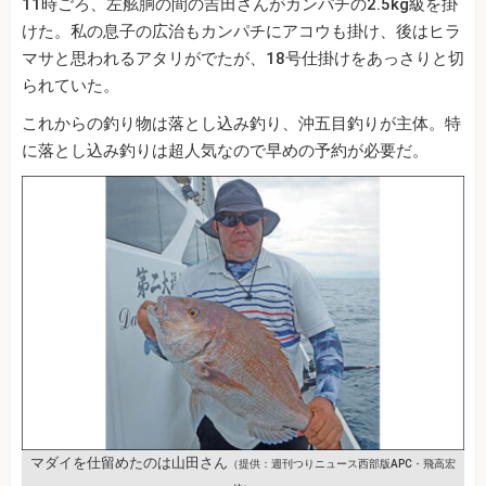
11時ごろ、左舷胴の間の吉田さんがカンパチの2.5kg級を掛
けた。私の息子の広治もカンパチにアコウも掛け、後はヒラ
マサと思われるアタリがでたが、18号仕掛けをあっさりと切
られていた。
これからの釣り物は落とし込み釣り、沖五目釣りが主体。特
に落とし込み釣りは超人気なので早めの予約が必要だ。
マダイを仕留めたのは山田さん
（提供：週刊つりニュース西部版APC・飛高宏