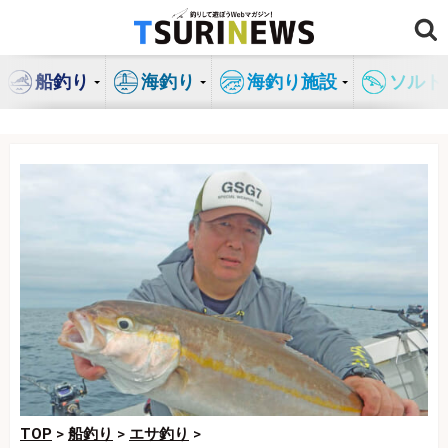
コ
ン
テ
船釣り
海釣り
海釣り施設
ソルト
ン
ツ
へ
ス
キ
ッ
プ
TOP
>
船釣り
>
エサ釣り
>