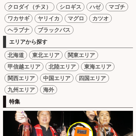
クロダイ（チヌ）
シロギス
ハゼ
マゴチ
ワカサギ
ヤリイカ
マグロ
カツオ
ヘラブナ
ブラックバス
エリアから探す
北海道
東北エリア
関東エリア
甲信越エリア
北陸エリア
東海エリア
関西エリア
中国エリア
四国エリア
九州エリア
海外
特集