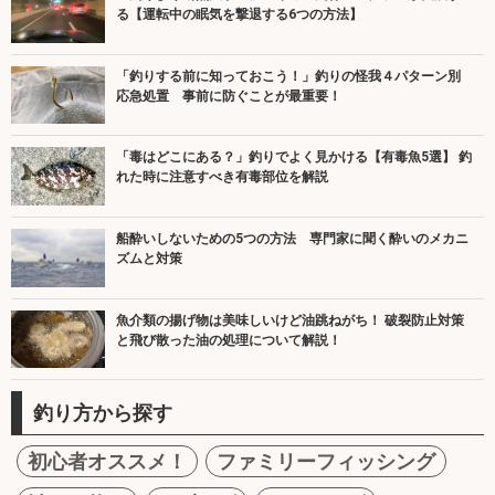
る【運転中の眠気を撃退する6つの方法】
「釣りする前に知っておこう！」釣りの怪我４パターン別
応急処置 事前に防ぐことが最重要！
「毒はどこにある？」釣りでよく見かける【有毒魚5選】 釣
れた時に注意すべき有毒部位を解説
船酔いしないための5つの方法 専門家に聞く酔いのメカニ
ズムと対策
魚介類の揚げ物は美味しいけど油跳ねがち！ 破裂防止対策
と飛び散った油の処理について解説！
釣り方から探す
初心者オススメ！
ファミリーフィッシング