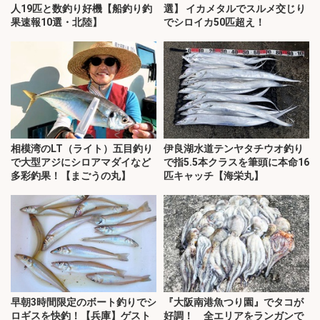
人19匹と数釣り好機【船釣り釣
選】 イカメタルでスルメ交じり
果速報10選・北陸】
でシロイカ50匹超え！
相模湾のLT（ライト）五目釣り
伊良湖水道テンヤタチウオ釣り
で大型アジにシロアマダイなど
で指5.5本クラスを筆頭に本命16
多彩釣果！【まごうの丸】
匹キャッチ【海栄丸】
早朝3時間限定のボート釣りでシ
『大阪南港魚つり園』でタコが
ロギスを快釣！【兵庫】ゲスト
好調！ 全エリアをランガンで