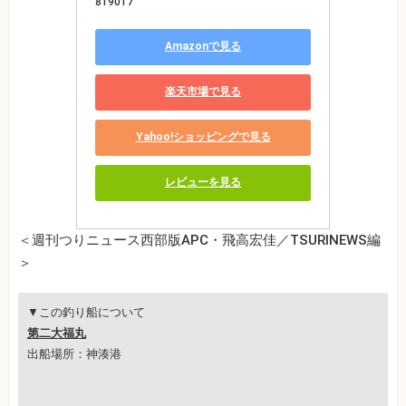
819017
Amazonで見る
楽天市場で見る
Yahoo!ショッピングで見る
レビューを見る
＜週刊つりニュース西部版APC・飛高宏佳／TSURINEWS編
＞
▼この釣り船について
第二大福丸
出船場所：神湊港