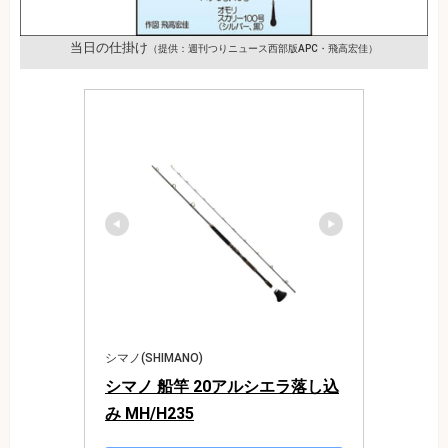
当日の仕掛け
（提供：週刊つりニュース西部版APC・飛高宏佳）
シマノ(SHIMANO)
シマノ 船竿 20アルシエラ落し込
み MH/H235