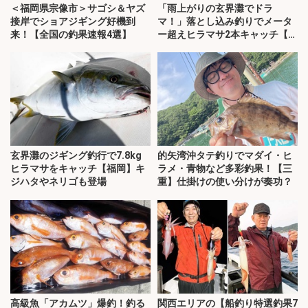
＜福岡県宗像市＞サゴシ＆ヤズ
「雨上がりの玄界灘でドラ
接岸でショアジギング好機到
マ！」落とし込み釣りでメータ
来！【全国の釣果速報4選】
ー超えヒラマサ2本キャッチ【福
岡】
玄界灘のジギング釣行で7.8kg
的矢湾沖タテ釣りでマダイ・ヒ
ヒラマサをキャッチ【福岡】キ
ラメ・青物など多彩釣果！【三
ジハタやネリゴも登場
重】仕掛けの使い分けが奏功？
高級魚「アカムツ」爆釣！釣る
関西エリアの【船釣り特選釣果7