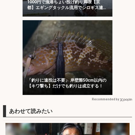
1000円で漁港ちょい投げ釣り満喫【京
都】エギングタックル流用でシロギス連
発！
「釣りに遠投は不要」 岸壁際50cm以内の
【キワ撃ち】だけでも釣りは成立する！
Recommended by