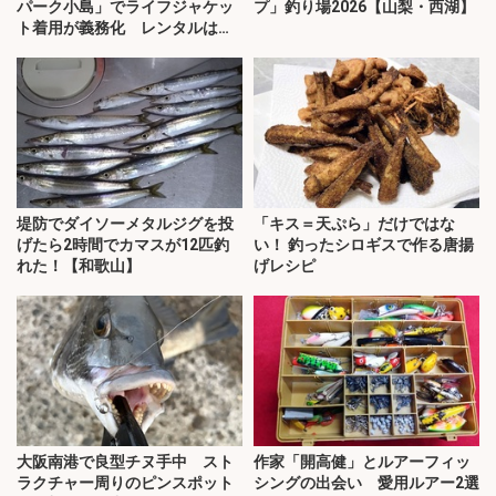
パーク小島」でライフジャケッ
プ」釣り場2026【山梨・西湖】
ト着用が義務化 レンタルはオ
ススメできない？
堤防でダイソーメタルジグを投
「キス＝天ぷら」だけではな
げたら2時間でカマスが12匹釣
い！ 釣ったシロギスで作る唐揚
れた！【和歌山】
げレシピ
大阪南港で良型チヌ手中 スト
作家「開高健」とルアーフィッ
ラクチャー周りのピンスポット
シングの出会い 愛用ルアー2選