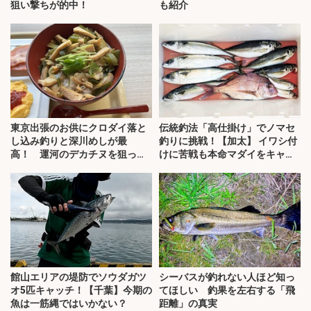
狙い撃ちが的中！
も紹介
東京出張のお供にクロダイ落と
伝統釣法「高仕掛け」でノマセ
し込み釣りと深川めしが最
釣りに挑戦！【加太】 イワシ付
高！ 運河のデカチヌを狙って
けに苦戦も本命マダイをキャッ
みた
チ！
館山エリアの堤防でソウダガツ
シーバスが釣れない人ほど知っ
オ5匹キャッチ！【千葉】今期の
てほしい 釣果を左右する「飛
魚は一筋縄ではいかない？
距離」の真実