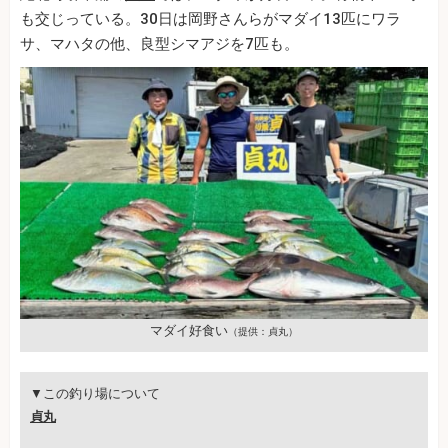
も交じっている。30日は岡野さんらがマダイ13匹にワラ
サ、マハタの他、良型シマアジを7匹も。
マダイ好食い
（提供：貞丸）
▼この釣り場について
貞丸