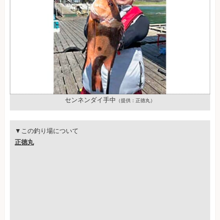
センネンダイ手中
（提供：正徳丸）
▼この釣り場について
正徳丸