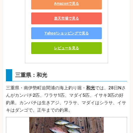
Amazonで見る
楽天市場で見る
Yahoo!ショッピングで見る
レビューを見る
三重県：和光
三重県・南伊勢町迫間浦の海上釣り堀・
和光
では、28日Nさ
んがカンパチ2匹、ワラサ1匹、マダイ5匹、イサキ3匹の好
釣果。カンパチは生きアジ、ワラサ、マダイはシラサ、イサ
キはダンゴで。正午までの釣果。