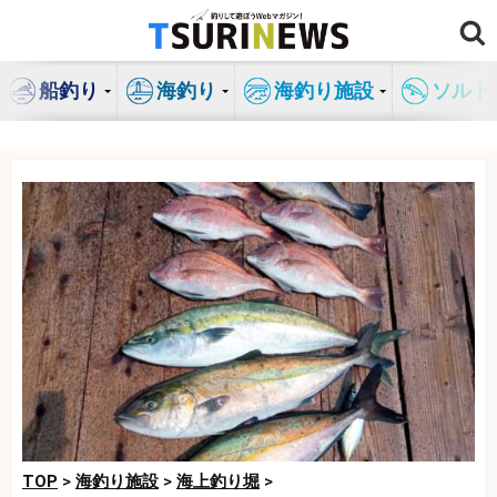
コ
ン
テ
船釣り
海釣り
海釣り施設
ソルト
ン
ツ
へ
ス
キ
ッ
プ
TOP
>
海釣り施設
>
海上釣り堀
>