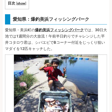
目次
[
show
]
愛知県：爆釣美浜フィッシングパーク
愛知県・美浜町の
爆釣美浜フィッシングパーク
では、30日大
池では1週間分の大放流！午前半日釣りでチャレンジした平
井コタロウ君は、シバエビでBコーナー付近をじっくり狙い
マダイを12匹キャッチした。