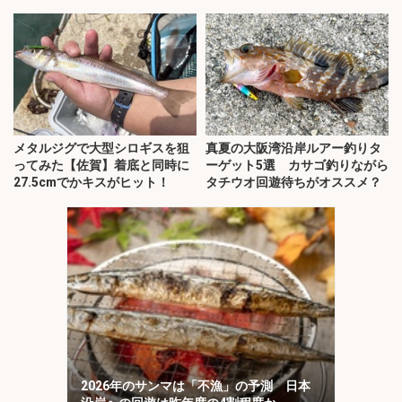
メタルジグで大型シロギスを狙
真夏の大阪湾沿岸ルアー釣りタ
ってみた【佐賀】着底と同時に
ーゲット5選 カサゴ釣りながら
27.5cmでかキスがヒット！
タチウオ回遊待ちがオススメ？
2026年のサンマは「不漁」の予測 日本