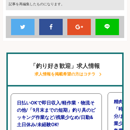
記事を再編集したものになります。
「釣り好き歓迎」求人情報
求人情報を掲載希望の方はコチラ
精肉・
日払いOKで即日収入/軽作業・物流そ
「時給1
の他/「9月末までの短期」釣り具のピ
分/お
ッキング作業など/残業少なめ/日勤&
業少な
土日休み/未経験OK!