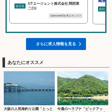
島県/
UTエージェント株式会社 関西第
会社名
二CU
会社名
sponsored by 求人ボックス
さらに求人情報を見る
あなたにオススメ
大阪の人気海釣り公園「とっと
今週のヘラブナ「ピックアッ