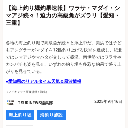
【海上釣り堀釣果速報】ワラサ・マダイ・シ
マアジ続々！迫力の高級魚がズラリ【愛知・
三重】
各地の海上釣り堀で高級魚が続々と浮上中だ。美浜では子ど
もアングラーがマダイを12匹釣り上げる快挙を達成し、紀北
ではシマアジやマハタが交じって盛況。南伊勢ではワラサや
カンパチも姿を見せ、いずれの釣り場も多彩な釣果で盛り上
がりを見せている。
●
愛知県のリアルタイム天気＆風波情報
（アイキャッチ画像提供：和光）
2025年9月16日
TSURINEWS編集部
海上釣り堀
海釣り施設