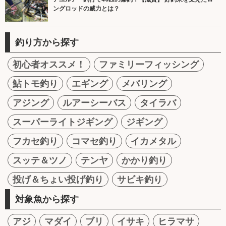
ングロッドの威力とは？
釣り方から探す
初心者オススメ！
ファミリーフィッシング
鮎トモ釣り
エギング
メバリング
アジング
ルアーシーバス
タイラバ
スーパーライトジギング
ジギング
フカセ釣り
コマセ釣り
イカメタル
スッテ＆ツノ
テンヤ
かかり釣り
投げ＆ちょい投げ釣り
サビキ釣り
対象魚から探す
アジ
マダイ
ブリ
イサキ
ヒラマサ