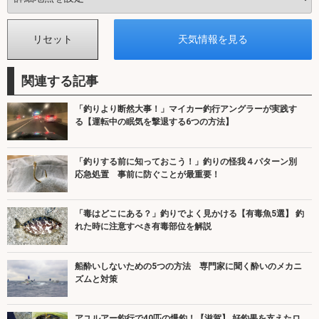
関連する記事
「釣りより断然大事！」マイカー釣行アングラーが実践す
る【運転中の眠気を撃退する6つの方法】
「釣りする前に知っておこう！」釣りの怪我４パターン別
応急処置 事前に防ぐことが最重要！
「毒はどこにある？」釣りでよく見かける【有毒魚5選】 釣
れた時に注意すべき有毒部位を解説
船酔いしないための5つの方法 専門家に聞く酔いのメカニ
ズムと対策
アユルアー釣行で40匹の爆釣！【滋賀】 好釣果を支えたロ