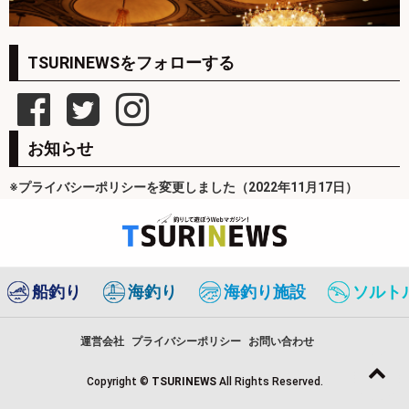
TSURINEWSをフォローする
お知らせ
※プライバシーポリシーを変更しました（2022年11月17日）
船釣り
海釣り
海釣り施設
ソルト
運営会社
プライバシーポリシー
お問い合わせ
Copyright ©
TSURINEWS
All Rights Reserved.