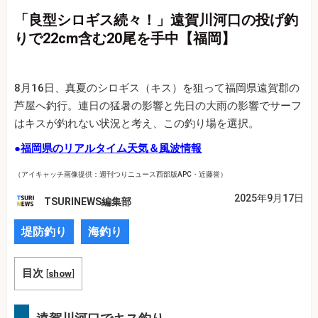
「良型シロギス続々！」遠賀川河口の投げ釣
りで22cm含む20尾を手中【福岡】
8月16日、真夏のシロギス（キス）を狙って福岡県遠賀郡の
芦屋へ釣行。連日の猛暑の影響と先日の大雨の影響でサーフ
はキスが釣れない状況と考え、この釣り場を選択。
●
福岡県のリアルタイム天気＆風波情報
（アイキャッチ画像提供：週刊つりニュース西部版APC・近藤誉）
2025年9月17日
TSURINEWS編集部
堤防釣り
海釣り
目次
[
show
]