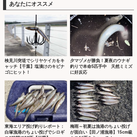
あなたにオススメ
検見川突堤でシリヤケイカをキ
夕マヅメが勝負！夏夜のウナギ
ャッチ【千葉】塩漬けのキビナ
釣りで本命5匹手中 天然ミミズ
ゴにヒット！
に好反応
東海エリア投げ釣りレポート：
梅雨～初夏は漁港のちょい投げ
白塚漁港のちょい投げでシロギ
が面白い【田ノ浦漁港】15cm級