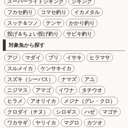
スーパーライトジギング
ジギング
フカセ釣り
コマセ釣り
イカメタル
スッテ＆ツノ
テンヤ
かかり釣り
投げ＆ちょい投げ釣り
サビキ釣り
対象魚から探す
アジ
マダイ
ブリ
イサキ
ヒラマサ
スルメイカ
ケンサキイカ
スズキ（シーバス）
ナマズ
アユ
ニジマス
アマゴ
イワナ
タチウオ
ヒラメ
アオリイカ
メジナ（グレ・クロ）
クロダイ（チヌ）
シロギス
ハゼ
マゴチ
ワカサギ
ヤリイカ
マグロ
カツオ