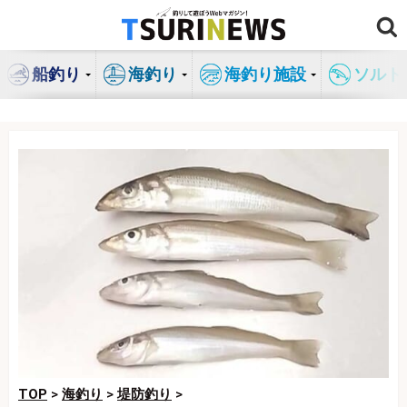
コ
ン
テ
船釣り
海釣り
海釣り施設
ソルト
ン
ツ
へ
ス
キ
ッ
プ
TOP
>
海釣り
>
堤防釣り
>