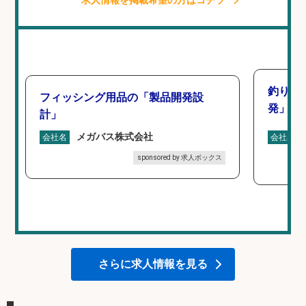
求人情報を掲載希望の方はコチラ
釣り好
フィッシング用品の「製品開発設
発」/D
計」
メガバス株式会社
会社名
会社名
sponsored by 求人ボックス
さらに求人情報を見る