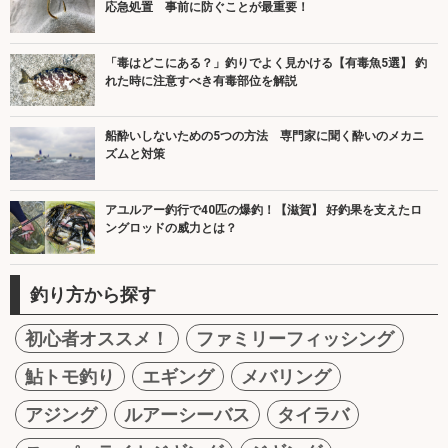
応急処置 事前に防ぐことが最重要！
「毒はどこにある？」釣りでよく見かける【有毒魚5選】 釣
れた時に注意すべき有毒部位を解説
船酔いしないための5つの方法 専門家に聞く酔いのメカニ
ズムと対策
アユルアー釣行で40匹の爆釣！【滋賀】 好釣果を支えたロ
ングロッドの威力とは？
釣り方から探す
初心者オススメ！
ファミリーフィッシング
鮎トモ釣り
エギング
メバリング
アジング
ルアーシーバス
タイラバ