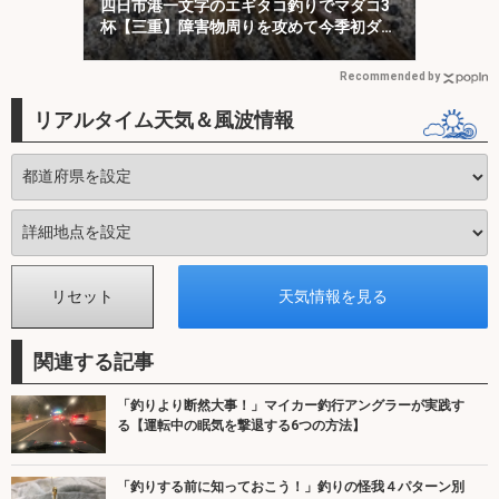
四日市港一文字のエギタコ釣りでマダコ3
杯【三重】障害物周りを攻めて今季初ダコ
をキャッチ！
Recommended by
リアルタイム天気＆風波情報
関連する記事
「釣りより断然大事！」マイカー釣行アングラーが実践す
る【運転中の眠気を撃退する6つの方法】
「釣りする前に知っておこう！」釣りの怪我４パターン別