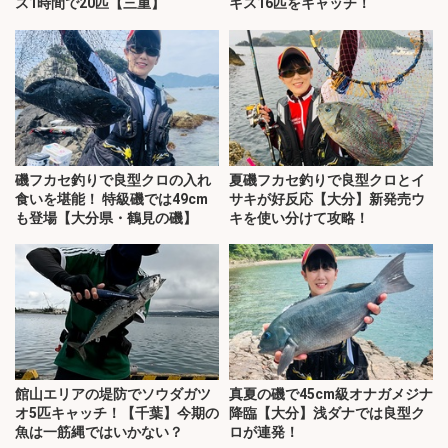
ス1時間で20匹【三重】
キス16匹をキャッチ！
磯フカセ釣りで良型クロの入れ
夏磯フカセ釣りで良型クロとイ
食いを堪能！ 特級磯では49cm
サキが好反応【大分】新発売ウ
も登場【大分県・鶴見の磯】
キを使い分けて攻略！
館山エリアの堤防でソウダガツ
真夏の磯で45cm級オナガメジナ
オ5匹キャッチ！【千葉】今期の
降臨【大分】浅ダナでは良型ク
魚は一筋縄ではいかない？
ロが連発！