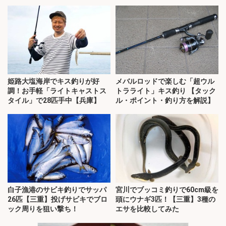
姫路大塩海岸でキス釣りが好
メバルロッドで楽しむ「超ウル
調！お手軽「ライトキャストス
トラライト」キス釣り 【タック
タイル」で28匹手中【兵庫】
ル・ポイント・釣り方を解説】
白子漁港のサビキ釣りでサッパ
宮川でブッコミ釣りで60cm級を
26匹【三重】投げサビキでブロ
頭にウナギ3匹！【三重】3種の
ック周りを狙い撃ち！
エサを比較してみた