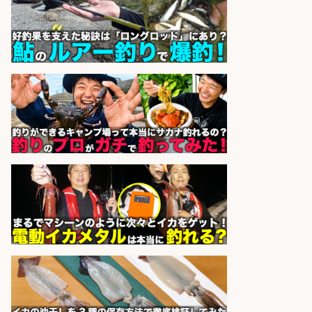
UTエージェント株式会社 関西第
会社名
二CU
sponsored by 求人ボックス
倉庫での釣り用品の軽作業スタッ
フ/未経験歓迎/交通費支給/制服貸
与/正社員登用あり
株式会社REnista
会社名
sponsored by 求人ボックス
営業事務/釣り具メーカーでの営業
アシスタントのお仕事/残業なし/即
日勤務可/営業事務/軽作業
株式会社パソナ
会社名
sponsored by 求人ボックス
販売スタッフ/「未経験歓迎」魚を