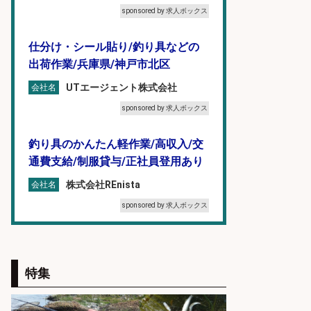
sponsored by 求人ボックス
仕分け・シール貼り/釣り具などの
出荷作業/兵庫県/神戸市北区
UTエージェント株式会社
会社名
sponsored by 求人ボックス
釣り具のかんたん軽作業/高収入/交
通費支給/制服貸与/正社員登用あり
株式会社REnista
会社名
sponsored by 求人ボックス
日払いOKで即日収入/軽作業・物流
その他/「9月末までの短期」釣り具
特集
のピッキング作業など/残業少なめ/
日勤&土日休み/未経験OK!