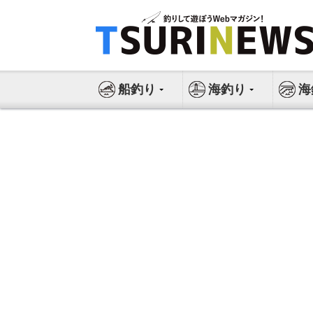
コ
ン
テ
ン
ツ
船釣り
海釣り
海
へ
ス
キ
ッ
プ