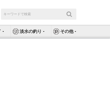
検
検
索:
索
イ
淡水の釣り
その他