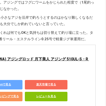
。アジングではフグにワームをかじられた程度で（1尾釣っ
じなかった。
に小さなアジを沿岸で釣ろうとするのはかなり難しくなるだ
も大分でしか釣れていないと言っていた。
くれば何でもOKと気持ちは切り替えて釣り場に立った。タ
00番リール・エステルライン0.25号で軽量ジグ単運用だ。
WA) アジングロッド 月下美人 アジング 510UL-S・R 
zonで見る
楽天市場で見る
ショッピングで見る
レビューを見る