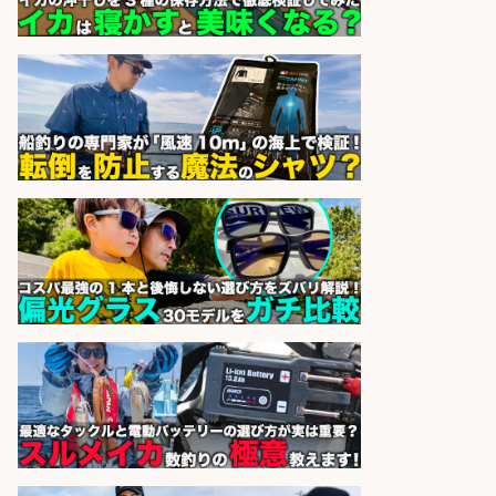
捌く作業なし!イオン食品売場スタッ
フ募集/東京都/目黒区
イオンスタイル碑文谷店
会社名
sponsored by 求人ボックス
営業事務/「大津市」「時給1,300
円」小野駅徒歩6分/釣り具メーカー
の物流事務・営業アシスタント/残
業なし×土日祝休み×大型連休あり/
滋賀県/大津市
株式会社ホットスタッフ滋賀
会社名
sponsored by 求人ボックス
精肉・青果・鮮魚販売/「志布志
市」「時給1,150円〜」志布志市内
でお魚のカットや商品の陳列スタッ
フ/車通勤OK×時間選べる×未経験歓