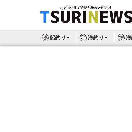
コ
ン
テ
ン
ツ
船釣り
海釣り
海
へ
ス
キ
ッ
プ