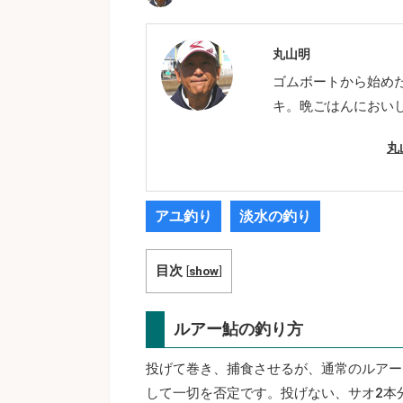
丸山明
ゴムボートから始め
キ。晩ごはんにおい
丸
アユ釣り
淡水の釣り
目次
[
show
]
ルアー鮎の釣り方
投げて巻き、捕食させるが、通常のルアー
して一切を否定です。投げない、サオ2本