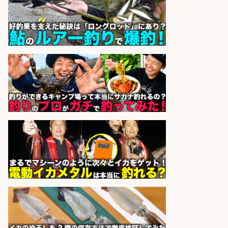
魚の調理経験が活かせる「鮮魚加
工/食品工場スタッフ」
株式会社松屋フーズ
会社名
sponsored by 求人ボックス
営業事務/釣り具メーカーでの営業
アシスタントのお仕事/残業なし/即
日勤務可/営業事務/軽作業
株式会社パソナ
会社名
sponsored by 求人ボックス
釣り好き必見「釣具の設計開
発」/DAIWA公認製品/年休117日
株式会社スポーツライフプラネ
会社名
ッツ