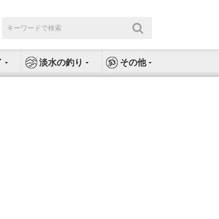
検
検
索:
索
イ
淡水の釣り
その他