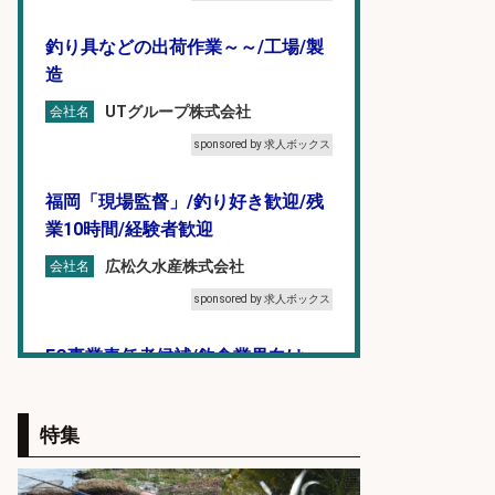
釣り具などの出荷作業～～/工場/製
造
UTグループ株式会社
会社名
sponsored by 求人ボックス
福岡「現場監督」/釣り好き歓迎/残
業10時間/経験者歓迎
広松久水産株式会社
会社名
sponsored by 求人ボックス
EC事業責任者候補/飲食業界向け
SaaS企業「魚ぽち」/東証グロース
市場上場
特集
株式会社フーディソン
会社名
sponsored by 求人ボックス