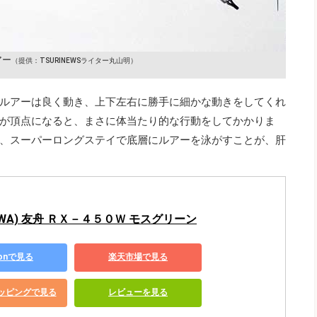
アー
（提供：TSURINEWSライター丸山明）
ルアーは良く動き、上下左右に勝手に細かな動きをしてくれ
が頂点になると、まさに体当たり的な行動をしてかかりま
、スーパーロングステイで底層にルアーを泳がすことが、肝
IWA) 友舟 ＲＸ－４５０Ｗ モスグリーン
zonで見る
楽天市場で見る
ショッピングで見る
レビューを見る