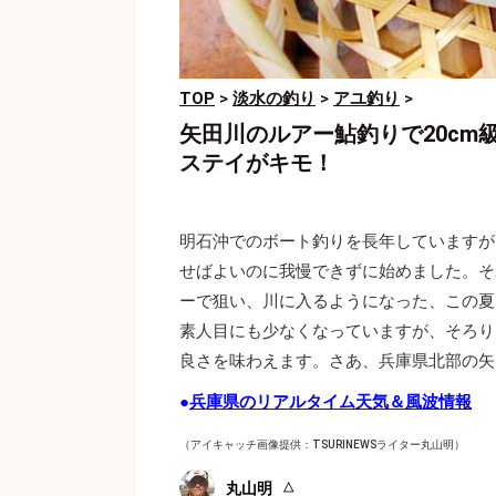
TOP
>
淡水の釣り
>
アユ釣り
>
矢田川のルアー鮎釣りで20cm
ステイがキモ！
明石沖でのボート釣りを長年していますが
せばよいのに我慢できずに始めました。そ
ーで狙い、川に入るようになった、この夏
素人目にも少なくなっていますが、そろり
良さを味わえます。さあ、兵庫県北部の矢
●
兵庫県のリアルタイム天気＆風波情報
（アイキャッチ画像提供：TSURINEWSライター丸山明）
丸山明