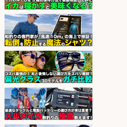
sponsored by 求人ボックス
「魚の養殖に関するプロジェクト 」
試験実験業務/総合メーカーでのお
仕事です
株式会社スタッフサービス エン
会社名
ジニアガイド
sponsored by 求人ボックス
スーパーでお魚をパックに詰める鮮
魚担当スタッフ/未経験OK/週払い
OK/ブランクOK/富山市
株式会社ウォーライト
会社名
sponsored by 求人ボックス
さらに求人情報を見る