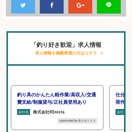
「釣り好き歓迎」求人情報
求人情報を掲載希望の方はコチラ
釣り具のかんたん軽作業/高収入/交通
仕分け
費支給/制服貸与/正社員登用あり
荷作業
株式会社REnista
会社名
会社名
sponsored by 求人ボックス