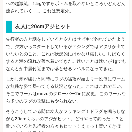
への超激流。1.5gですらボトムを取れないどころかどんどん
流されていく……。これは想定外。
友人に20cmアジヒット
先行者の方と話をしていると夕方はサビキで釣れていたよう
で、夕方からスタートしているがアジングではアタリが出て
いないとのこと。これは状況的にはかなり厳しい。しばらく
すると潮の流れが落ち着いてきた。速いことは速いが1gでも
なんとか中層付近までは落とせるレベルになってきた。
しかし潮が緩むと同時にフグの猛攻が始まり一投毎にワーム
が無残な姿で帰ってくる状況となった。これはこれで辛い。
そこでワームはmozuのクローバー2inに変更。このワームな
ら多少のフグの攻撃にもやられない。
そうこうしている間に友人がフッキング！ドラグを鳴らしな
がら20cmくらいのアジがヒット。どうやって釣った～？と
聞いていると先行者の方々もヒット！えぇっ！置いてきぼ