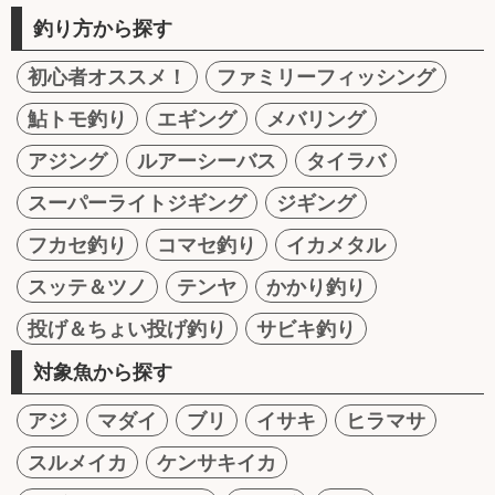
釣り方から探す
初心者オススメ！
ファミリーフィッシング
鮎トモ釣り
エギング
メバリング
アジング
ルアーシーバス
タイラバ
スーパーライトジギング
ジギング
フカセ釣り
コマセ釣り
イカメタル
スッテ＆ツノ
テンヤ
かかり釣り
投げ＆ちょい投げ釣り
サビキ釣り
対象魚から探す
アジ
マダイ
ブリ
イサキ
ヒラマサ
スルメイカ
ケンサキイカ