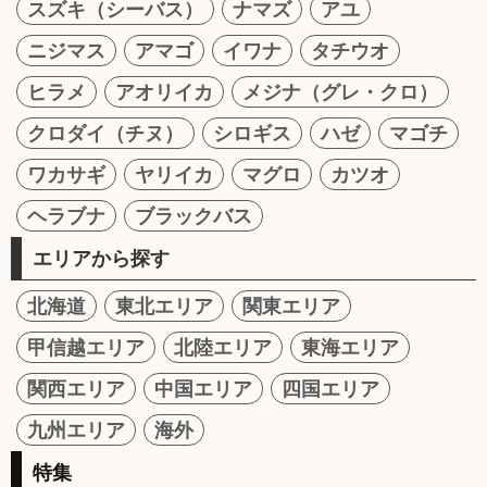
スズキ（シーバス）
ナマズ
アユ
ニジマス
アマゴ
イワナ
タチウオ
ヒラメ
アオリイカ
メジナ（グレ・クロ）
クロダイ（チヌ）
シロギス
ハゼ
マゴチ
ワカサギ
ヤリイカ
マグロ
カツオ
ヘラブナ
ブラックバス
エリアから探す
北海道
東北エリア
関東エリア
甲信越エリア
北陸エリア
東海エリア
関西エリア
中国エリア
四国エリア
九州エリア
海外
特集