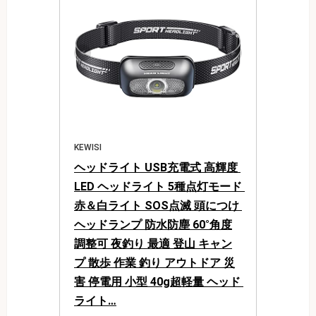
KEWISI
ヘッドライト USB充電式 高輝度 
LED ヘッドライト 5種点灯モード 
赤＆白ライト SOS点滅 頭につけ 
ヘッドランプ 防水防塵 60°角度
調整可 夜釣り 最適 登山 キャン
プ 散歩 作業 釣り アウトドア 災
害 停電用 小型 40g超軽量 ヘッド 
ライト…