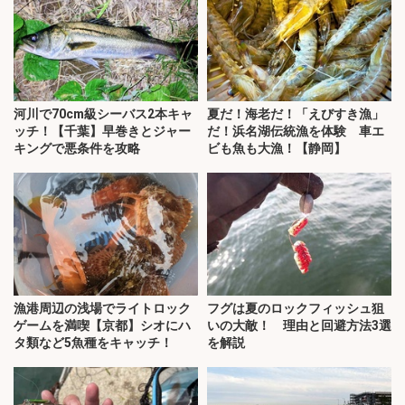
河川で70cm級シーバス2本キャ
夏だ！海老だ！「えびすき漁」
ッチ！【千葉】早巻きとジャー
だ！浜名湖伝統漁を体験 車エ
キングで悪条件を攻略
ビも魚も大漁！【静岡】
漁港周辺の浅場でライトロック
フグは夏のロックフィッシュ狙
ゲームを満喫【京都】シオにハ
いの大敵！ 理由と回避方法3選
タ類など5魚種をキャッチ！
を解説