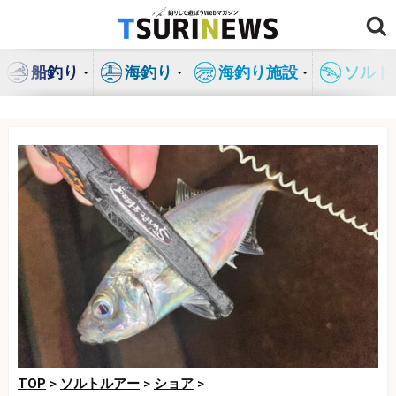
コ
ン
テ
船釣り
海釣り
海釣り施設
ソルト
ン
ツ
へ
ス
キ
ッ
プ
TOP
>
ソルトルアー
>
ショア
>