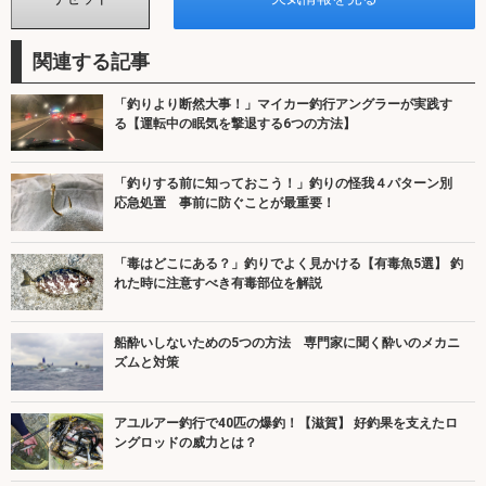
関連する記事
「釣りより断然大事！」マイカー釣行アングラーが実践す
る【運転中の眠気を撃退する6つの方法】
「釣りする前に知っておこう！」釣りの怪我４パターン別
応急処置 事前に防ぐことが最重要！
「毒はどこにある？」釣りでよく見かける【有毒魚5選】 釣
れた時に注意すべき有毒部位を解説
船酔いしないための5つの方法 専門家に聞く酔いのメカニ
ズムと対策
アユルアー釣行で40匹の爆釣！【滋賀】 好釣果を支えたロ
ングロッドの威力とは？