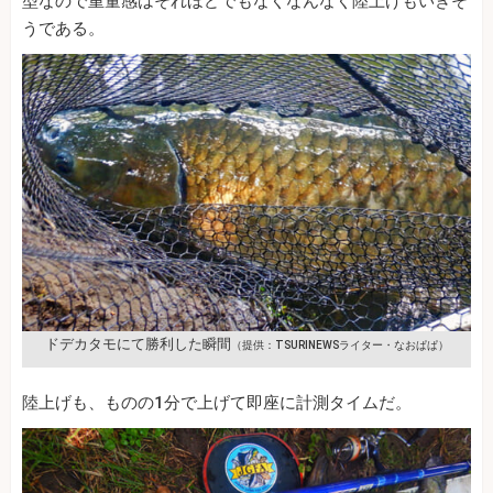
型なので重量感はそれほどでもなくなんなく陸上げもいきそ
うである。
ドデカタモにて勝利した瞬間
（提供：TSURINEWSライター・なおぱぱ）
陸上げも、ものの1分で上げて即座に計測タイムだ。