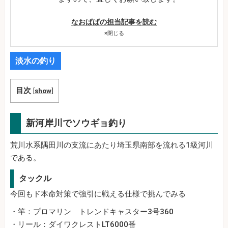
なおぱぱの担当記事を読む
×
閉じる
淡水の釣り
目次
[
show
]
新河岸川でソウギョ釣り
荒川水系隅田川の支流にあたり埼玉県南部を流れる1級河川
である。
タックル
今回もド本命対策で強引に戦える仕様で挑んでみる
・竿：プロマリン トレンドキャスター3号360
・リール：ダイワクレストLT6000番