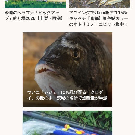
今週のヘラブナ「ピックアッ
アユイングで20cm級アユ16匹
プ」釣り場2026【山梨・西湖】
キャッチ【京都】虹色鮎カラー
のオトリミノーにヒット集中！
ついに「シジミ」にも忍び寄る「クロダ
イ」の魔の手 茨城の名所で漁獲量が半減