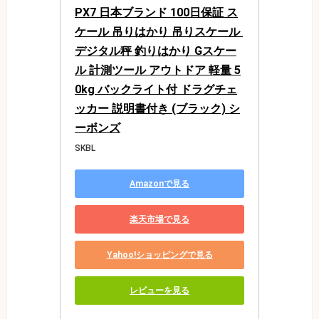
PX7 日本ブランド 100日保証 ス
ケール 吊りはかり 吊りスケール 
デジタル秤 釣りはかり Gスケー
ル 計測ツール アウトドア 軽量 5
0kg バックライト付 ドラグチェ
ッカー 説明書付き (ブラック) シ
ーボンズ
SKBL
Amazonで見る
楽天市場で見る
Yahoo!ショッピングで見る
レビューを見る