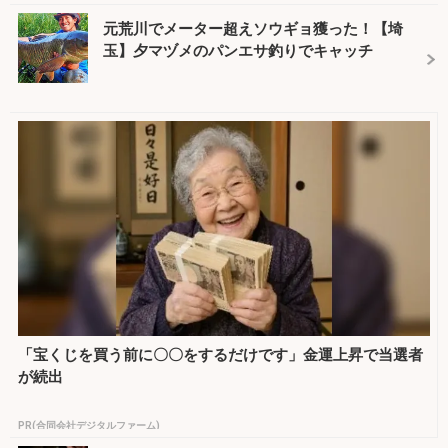
元荒川でメーター超えソウギョ獲った！【埼
玉】夕マヅメのパンエサ釣りでキャッチ
「宝くじを買う前に〇〇をするだけです」金運上昇で当選者
が続出
PR(合同会社デジタルファーム)