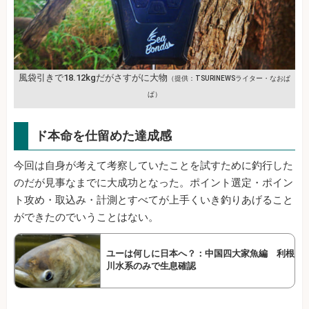
風袋引きで18.12kgだがさすがに大物
（提供：TSURINEWSライター・なおぱ
ぱ）
ド本命を仕留めた達成感
今回は自身が考えて考察していたことを試すために釣行した
のだが見事なまでに大成功となった。ポイント選定・ポイン
ト攻め・取込み・計測とすべてが上手くいき釣りあげること
ができたのでいうことはない。
ユーは何しに日本へ？：中国四大家魚編 利根
川水系のみで生息確認