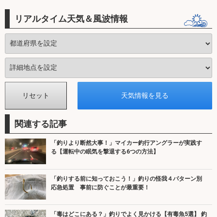
リアルタイム天気＆風波情報
関連する記事
「釣りより断然大事！」マイカー釣行アングラーが実践す
る【運転中の眠気を撃退する6つの方法】
「釣りする前に知っておこう！」釣りの怪我４パターン別
応急処置 事前に防ぐことが最重要！
「毒はどこにある？」釣りでよく見かける【有毒魚5選】 釣