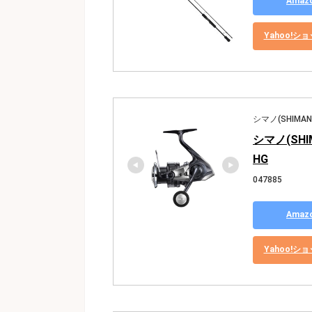
Ama
Yahoo!
シマノ(SHIMAN
シマノ(SHI
HG
047885
Ama
Yahoo!