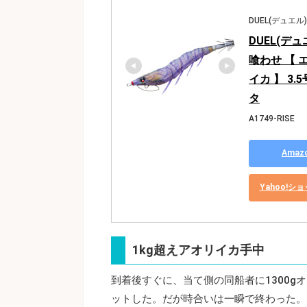
DUEL(デュエル)
DUEL(デュ
喰わせ 【 
イカ 】 3.
タ
A1749-RISE
Ama
Yahoo!
1kg超えアオリイカ手中
到着後すぐに、当て側の同船者に1300g
ットした。だが時合いは一瞬で終わった。