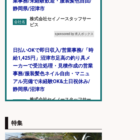
業事務/未経験歓迎・服装髪色自由/
静岡県/沼津市
株式会社セイノースタッフサー
会社名
ビス
sponsored by 求人ボックス
日払いOKで即日収入/営業事務/「時
給1,425円」沼津市足高の釣り具メ
ーカーで受注処理・見積作成の営業
事務/服装髪色ネイル自由・マニュ
アル完備で未経験OK&土日祝休み/
静岡県/沼津市
株式会社セイノースタッフサー
会社名
ビス
sponsored by 求人ボックス
特集
日払いOKで即日収入/営業事務/沼津
市足高の釣り具メーカーで受注処