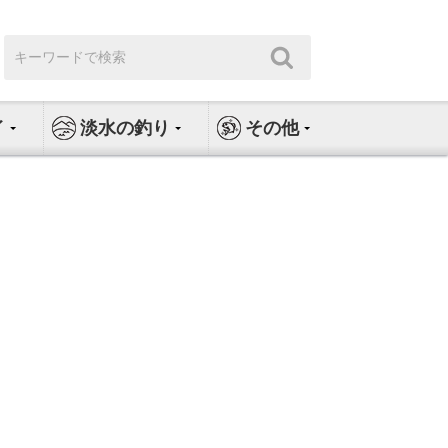
検
検
索:
索
イ
淡水の釣り
その他