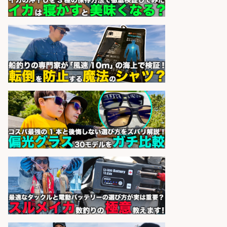
津市
株式会社セイノースタッフサー
会社名
ビス
sponsored by 求人ボックス
日払いOKで即日収入/キッチンスタ
ッフ/「神戸市灘区」バイク通勤OK/
王子公園駅徒歩4分のスーパーでお
魚の加工やお刺身の盛り付け/日払
いOK/未経験歓迎のシフト制日勤・
自転車
パーソルファクトリーパートナ
会社名
ーズ株式会社
sponsored by 求人ボックス
販売スタッフ/「札幌市厚別区」 週
払いOK!札幌市厚別区のスーパーで