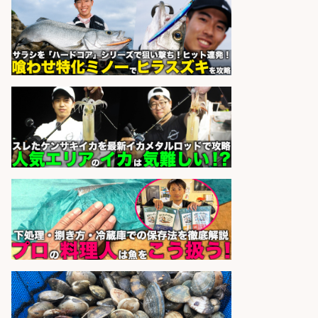
鮮魚のパック詰め・ラベル貼り・品
出し/未経験歓迎/魚好き歓迎/交通費
支給/北海道
株式会社シグマスタッフ
会社名
sponsored by 求人ボックス
販売スタッフ/週払いOK!札幌市厚別
区のスーパーで鮮魚のパック詰め・
ラベル貼り・品出し/交通費支給/未
経験歓迎/マイカー通勤OK/魚好き歓
迎
株式会社シグマスタッフ
会社名
sponsored by 求人ボックス
販売スタッフ/「札幌市厚別区」週
払いOK!札幌市厚別区のスーパーで
鮮魚のパック詰め・ラベル貼り・品