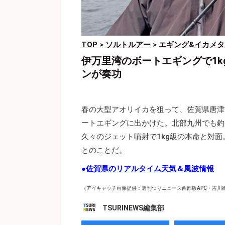
TOP
>
ソルトルアー
>
エギング&イカメタ
伊万里湾のボートエギングで1
ンが奏功
春の大型アオリイカを狙って、佐賀県唐津
ートエギングに出かけた。北部九州でも釣
久々のジェット噴射で1kg級の本命と対
とのことだ。
●
佐賀県のリアルタイム天気＆風波情報
（アイキャッチ画像提供：週刊つりニュース西部版APC・吉川
TSURINEWS編集部