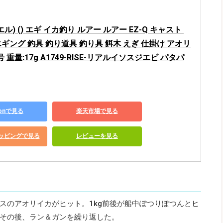
エル) () エギ イカ釣り ルアー ルアー EZ-Q キャスト 
エギング 釣具 釣り道具 釣り具 餌木 えぎ 仕掛け アオリ
5号 重量:17g A1749-RISE-リアルイソスジエビ パタパ
zonで見る
楽天市場で見る
ショッピングで見る
レビューを見る
オスのアオリイカがヒット。1kg前後が船中ぽつりぽつんとヒ
その後、ラン＆ガンを繰り返した。