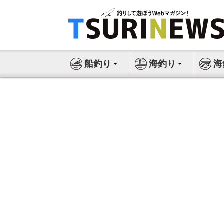
コ
ン
テ
ン
ツ
船釣り
海釣り
海
へ
ス
キ
ッ
プ