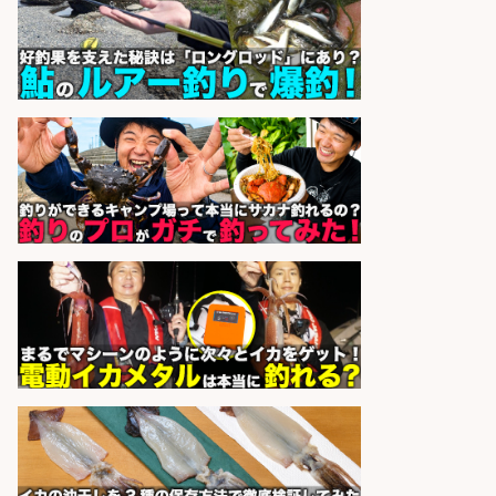
理・見積作成の営業事務/服装髪色
ネイル自由・マニュアル完備で未経
験OK&土日祝休み/静岡県/沼津市
株式会社セイノースタッフサー
会社名
ビス
sponsored by 求人ボックス
釣り具/評価・テスト・実験/釣り具
部品・工業用部品メーカー/Excel
株式会社スタッフサービス
会社名
sponsored by 求人ボックス
日払いOKで即日収入/営業事務/沼津
市足高エリアの釣り具メーカーで受
注処理・見積作成の営業事務/土日
祝休み・マニュアル完備で未経験
OK&服装髪色ネイル自由/静岡県/沼