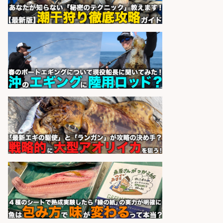
出し/マイカー通勤OK/魚好き歓迎/
交通費支給/未経験歓迎
株式会社シグマスタッフ
会社名
sponsored by 求人ボックス
さらに求人情報を見る