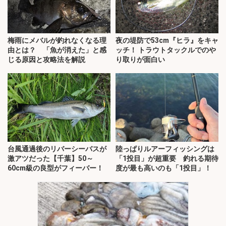
梅雨にメバルが釣れなくなる理
夜の堤防で53cm『ヒラ』をキャ
由とは？ 「魚が消えた」と感
ッチ！ トラウトタックルでのや
じる原因と攻略法を解説
り取りが面白い
台風通過後のリバーシーバスが
陸っぱりルアーフィッシングは
激アツだった【千葉】50～
「1投目」が超重要 釣れる期待
60cm級の良型がフィーバー！
度が最も高いのも「1投目」！