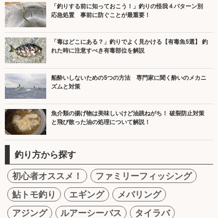
「釣りする前に知っておこう！」釣りの怪我４パターン別
応急処置 事前に防ぐことが最重要！
「毒はどこにある？」釣りでよく見かける【有毒魚5選】 釣
れた時に注意すべき有毒部位を解説
船酔いしないための5つの方法 専門家に聞く酔いのメカニ
ズムと対策
魚介類の揚げ物は美味しいけど油跳ねがち！ 破裂防止対策
と飛び散った油の処理について解説！
釣り方から探す
初心者オススメ！
ファミリーフィッシング
鮎トモ釣り
エギング
メバリング
アジング
ルアーシーバス
タイラバ