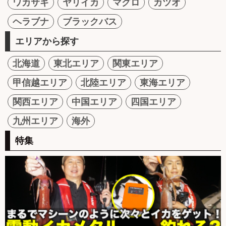
ワカサギ
ヤリイカ
マグロ
カツオ
ヘラブナ
ブラックバス
エリアから探す
北海道
東北エリア
関東エリア
甲信越エリア
北陸エリア
東海エリア
関西エリア
中国エリア
四国エリア
九州エリア
海外
特集