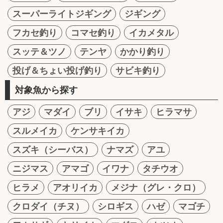
スーパーライトジギング
ジギング
フカセ釣り
コマセ釣り
イカメタル
スッテ＆ツノ
テンヤ
かかり釣り
投げ＆ちょい投げ釣り
サビキ釣り
対象魚から探す
アジ
マダイ
ブリ
イサキ
ヒラマサ
スルメイカ
ケンサキイカ
スズキ（シーバス）
ナマズ
アユ
ニジマス
アマゴ
イワナ
タチウオ
ヒラメ
アオリイカ
メジナ（グレ・クロ）
クロダイ（チヌ）
シロギス
ハゼ
マゴチ