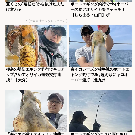
宝くじの“運任せ”から抜けた人だ
ボートエギング釣行で2kgオーバ
け変わる
ーの春アオリイカをキャッチ！
【じらまる・山口】ボ...
PR(合同会社デジタルファーム )
極寒の堤防エギング釣行でキロア
春イカシーズン後半戦のボートエ
ップ含めアオリイカ複数安打達
ギング釣行で2kg超え頭にキロオ
成！【大分】
ーバー連打【北九州...
「春イカが猛チェイス！」地磯エ
ボートエギングで1.1kg頭にキロ