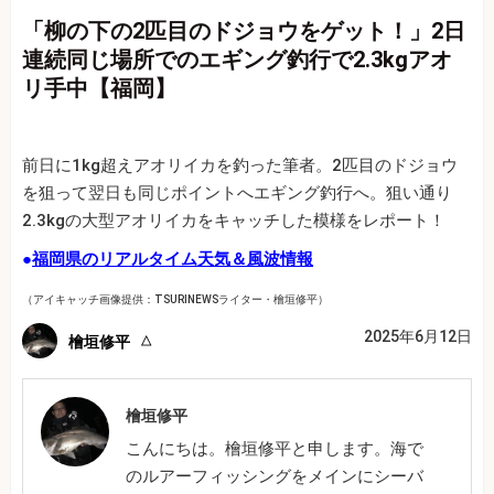
「柳の下の2匹目のドジョウをゲット！」2日
連続同じ場所でのエギング釣行で2.3kgアオ
リ手中【福岡】
前日に1kg超えアオリイカを釣った筆者。2匹目のドジョウ
を狙って翌日も同じポイントへエギング釣行へ。狙い通り
2.3kgの大型アオリイカをキャッチした模様をレポート！
●
福岡県のリアルタイム天気＆風波情報
（アイキャッチ画像提供：TSURINEWSライター・檜垣修平）
2025年6月12日
檜垣修平
檜垣修平
こんにちは。檜垣修平と申します。海で
のルアーフィッシングをメインにシーバ