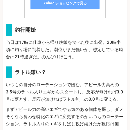
Yahoo!ショッピングで見る
釣行開始
当日は17時に仕事から帰り晩飯を食べた後に出発。20時半
頃に釣り場に到着した。潮位がまだ低いが、想定している時
合は21時過ぎだ。のんびり行こう。
ラトル嫌い？
いつもの自分のローテーションで臨む。アピール力高めの
3.5号のラトル入りエギからスタートし、反応が無ければ3.0
号に落とす。反応が無ければラトル無しの3.0号に変える。
まずアピール力の高いエギでやる気のある個体を探し、ダメ
そうなら食わせ特化のエギに変更するのがいつものローテー
ション。ラトル入りのエギをしばし投げ続けたが反応は無