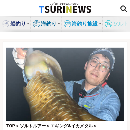
コ
ン
テ
船釣り
海釣り
海釣り施設
ソルト
ン
ツ
へ
ス
キ
ッ
プ
TOP
>
ソルトルアー
>
エギング&イカメタル
>