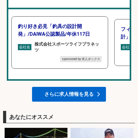
釣り好き必見「釣具の設計開
フィッ
発」/DAIWA公認製品/年休117日
計」
株式会社スポーツライフプラネッ
会社名
会社名
ツ
sponsored by 求人ボックス
さらに求人情報を見る
あなたにオススメ