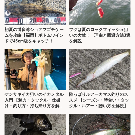
初夏の博多湾ショアマゴチゲー
フグは夏のロックフィッシュ狙
ムを攻略【福岡】ボトムワイン
いの大敵！ 理由と回避方法3選
ドで45cm級をキャッチ！
を解説
ケンサキイカ狙いのイカメタル
陸っぱりルアーカマス釣りのス
入門 【魅力・タックル・仕掛
スメ 【シーズン・時合い・タッ
け・釣り方・持ち帰り方を解
クル・ルアー・誘い方を解説】
説】