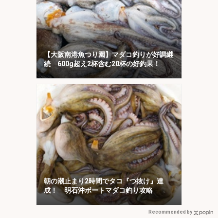
【大阪南港魚つり園】マダコ釣りが好調継
続 600g超え2杯含む20杯の好釣果！
朝の潮止まり2時間でタコ『つ抜け』達
成！ 明石沖ボートマダコ釣り攻略
Recommended by