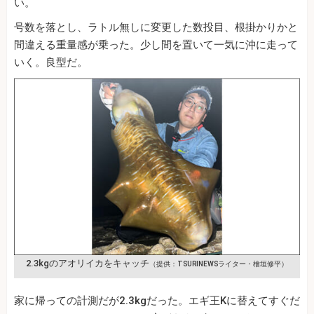
い。
号数を落とし、ラトル無しに変更した数投目、根掛かりかと
間違える重量感が乗った。少し間を置いて一気に沖に走って
いく。良型だ。
2.3kgのアオリイカをキャッチ
（提供：TSURINEWSライター・檜垣修平）
家に帰っての計測だが2.3kgだった。エギ王Kに替えてすぐだ