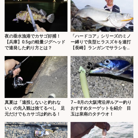
夜の垂水漁港でカサゴ好捕！
「ハードコア」シリーズのミノ
【兵庫】0.5gの軽量ジグヘッド
ー縛りで良型ヒラスズキを連打
で連発した釣り方とは？
【長崎】ランガンでサラシを攻
略！
真夏は「遠投しないと釣れな
7～8月の大阪湾沿岸ルアー釣り
い」の先入観は捨てるべし 足
おすすめターゲットを紹介 目
元だけでもカサゴは釣れる！
玉は泉南のタチウオ！