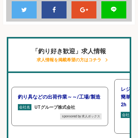
「釣り好き歓迎」求人情報
求人情報を掲載希望の方はコチラ
レジカ
釣り具などの出荷作業～～/工場/製造
簡単レ
2h
UTグループ株式会社
会社名
会社名
sponsored by 求人ボックス