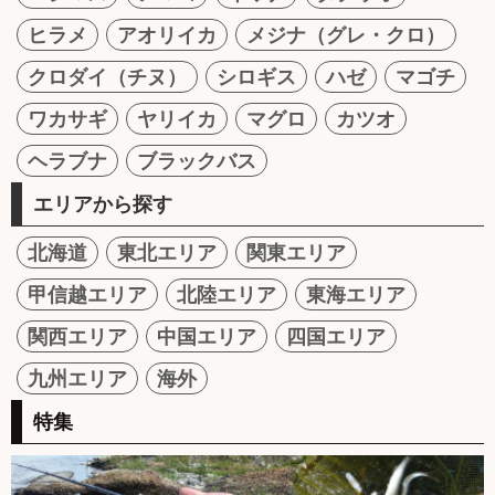
ヒラメ
アオリイカ
メジナ（グレ・クロ）
クロダイ（チヌ）
シロギス
ハゼ
マゴチ
ワカサギ
ヤリイカ
マグロ
カツオ
ヘラブナ
ブラックバス
エリアから探す
北海道
東北エリア
関東エリア
甲信越エリア
北陸エリア
東海エリア
関西エリア
中国エリア
四国エリア
九州エリア
海外
特集