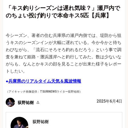
「キス釣りシーズンは遅れ気味？」瀬戸内で
のちょい投げ釣りで本命キス5匹【兵庫】
今シーズン、著者の住む兵庫県の瀬戸内側では、堤防から狙
うキスのシーズンインが大幅に遅れている。今か今かと待ち
わびながら、「流石にそろそろ釣れるだろう」という事で調
査を兼ねて姫路・灘浜護岸へと釣行してみた。数は少ないな
がらも、なんとかキスの顔を見ることが出来た様子をレポー
トしたい。
●
兵庫県のリアルタイム天気＆風波情報
（アイキャッチ画像提供：TSURINEWSライター荻野祐樹）
2025年6月4日
荻野祐樹
荻野祐樹