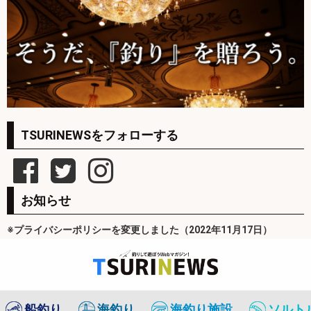
TSURINEWSをフォローする
お知らせ
※プライバシーポリシーを変更しました（2022年11月17日）
船釣り
海釣り
海釣り施設
ソルト