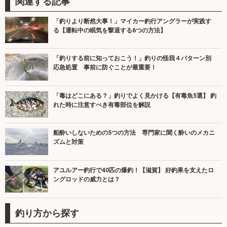
関連する記事
「釣りより断然大事！」マイカー釣行アングラーが実践す
る【運転中の眠気を撃退する6つの方法】
「釣りする前に知っておこう！」釣りの怪我４パターン別
応急処置 事前に防ぐことが最重要！
「毒はどこにある？」釣りでよく見かける【有毒魚5選】 釣
れた時に注意すべき有毒部位を解説
船酔いしないための5つの方法 専門家に聞く酔いのメカニ
ズムと対策
アユルアー釣行で40匹の爆釣！【滋賀】 好釣果を支えたロ
ングロッドの威力とは？
釣り方から探す