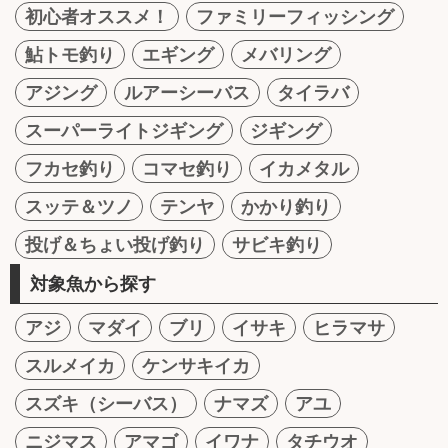
初心者オススメ！
ファミリーフィッシング
鮎トモ釣り
エギング
メバリング
アジング
ルアーシーバス
タイラバ
スーパーライトジギング
ジギング
フカセ釣り
コマセ釣り
イカメタル
スッテ＆ツノ
テンヤ
かかり釣り
投げ＆ちょい投げ釣り
サビキ釣り
対象魚から探す
アジ
マダイ
ブリ
イサキ
ヒラマサ
スルメイカ
ケンサキイカ
スズキ（シーバス）
ナマズ
アユ
ニジマス
アマゴ
イワナ
タチウオ