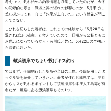
考えつつ、釣れ始めの釣果情報を収集していたのだが、今冬
の記録的な寒さ・気温上昇の遅れの影響なのか、5月半ばに
差し掛かっても一向に「釣果が上向いた」という報告が聞こ
えてこない。
しびれを切らした著者は、これまでの経験から「5月20日を
過ぎればほぼ確実」と考えていたので、日頃から公私ともに
お世話になっている友人・有川氏と共に、5月22日の早朝か
ら調査に赴いた。
灘浜護岸でちょい投げキス釣り
ではまず、今回釣行した場所や当日の天気、今回使用したタ
ックル等を紹介していきたい。著者が住む兵庫県では、早期
からキスが釣れるポイントして須磨海岸や本庄人工島等が有
名だが、姫路にある灘浜護岸もその1つ。