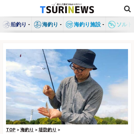
コ
ン
テ
船釣り
海釣り
海釣り施設
ソルト
ン
ツ
へ
ス
キ
ッ
プ
TOP
>
海釣り
>
堤防釣り
>