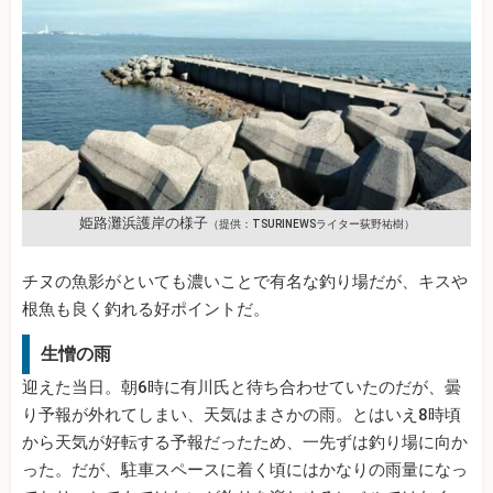
姫路灘浜護岸の様子
（提供：TSURINEWSライター荻野祐樹）
チヌの魚影がといても濃いことで有名な釣り場だが、キスや
根魚も良く釣れる好ポイントだ。
生憎の雨
迎えた当日。朝6時に有川氏と待ち合わせていたのだが、曇
り予報が外れてしまい、天気はまさかの雨。とはいえ8時頃
から天気が好転する予報だったため、一先ずは釣り場に向か
った。だが、駐車スペースに着く頃にはかなりの雨量になっ