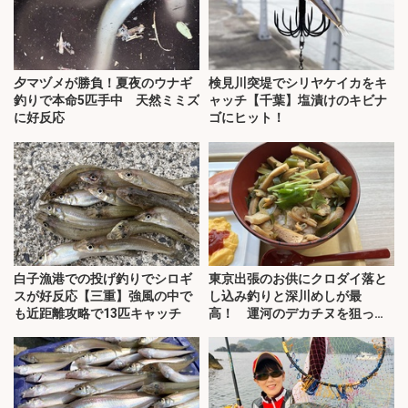
夕マヅメが勝負！夏夜のウナギ
検見川突堤でシリヤケイカをキ
釣りで本命5匹手中 天然ミミズ
ャッチ【千葉】塩漬けのキビナ
に好反応
ゴにヒット！
白子漁港での投げ釣りでシロギ
東京出張のお供にクロダイ落と
スが好反応【三重】強風の中で
し込み釣りと深川めしが最
も近距離攻略で13匹キャッチ
高！ 運河のデカチヌを狙って
みた