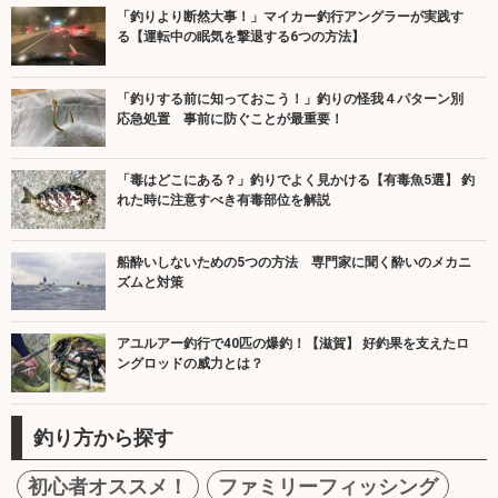
「釣りより断然大事！」マイカー釣行アングラーが実践す
る【運転中の眠気を撃退する6つの方法】
「釣りする前に知っておこう！」釣りの怪我４パターン別
応急処置 事前に防ぐことが最重要！
「毒はどこにある？」釣りでよく見かける【有毒魚5選】 釣
れた時に注意すべき有毒部位を解説
船酔いしないための5つの方法 専門家に聞く酔いのメカニ
ズムと対策
アユルアー釣行で40匹の爆釣！【滋賀】 好釣果を支えたロ
ングロッドの威力とは？
釣り方から探す
初心者オススメ！
ファミリーフィッシング