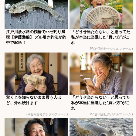
江戸川放水路の桟橋でハゼ釣り満
「どうせ当たらない」と思ってた
喫【伊藤遊船】 ズル引き釣法が的
私が本当に当選した“買い方”がこ
中で80匹！
れ
PR(合同会社デジタルファーム )
宝くじを知らないまま買う人ほ
「どうせ当たらない」と思ってた
ど、外れ続けます
私が本当に当選した“買い方”がこ
れ
PR(合同会社デジタルファーム)
PR(合同会社デジタルファーム )