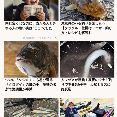
同じ宝くじなのに、当たる人と外
東京湾のハゼ釣りを楽しもう
れる人の違い実は“ここ”でした
【タックル・仕掛け・エサ・釣り
方・レシピを解説】
PR(合同会社デジタルファーム )
ついに「シジミ」にも忍び寄る
夕マヅメが勝負！夏夜のウナギ釣
「クロダイ」の魔の手 茨城の名
りで本命5匹手中 天然ミミズに
所で漁獲量が半減
好反応