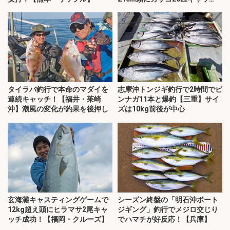
チ！
タイラバ釣行で本命のマダイを
志摩沖トンジギ釣行で2時間でビ
連続キャッチ！【福井・茱崎
ンナガ11本と爆釣【三重】サイ
沖】潮風の変化が釣果を後押し
ズは10kg前後が中心
玄海灘キャスティングゲームで
シーズン終盤の「明石沖ボート
12kg超え頭にヒラマサ2尾キャ
ジギング」釣行でメジロ交じり
ッチ成功！【福岡・クルーズ】
でハマチが好反応！【兵庫】