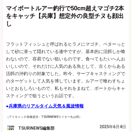
マイボートルアー釣行で50cm超えマゴチ2本
をキャッチ【兵庫】想定外の良型チヌも顔出
し
フラットフィッシュと呼ばれるヒラメにマゴチ、ペターっと
して砂に潜って隠れている連中ですが、基本的に活餌しか喰
わないので、容易でない狙いものです。食べてもたいへんお
いしいので、それだけに人気のある魚として、古くからある
活餌の沖釣りの対象でした。昨今、サーフキャスティングで
のターゲットして人気を博しています。ルアーで喰わすちょ
いとおもしろいもので、私もそれをまねて、ボートからキャ
スティングで狙うというお話です。
●
兵庫県のリアルタイム天気＆風波情報
（アイキャッチ画像提供：TSURINEWSライター丸山明）
2025年6月4日
TSURINEWS編集部