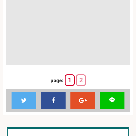
1
2
page: