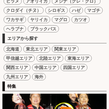
ヒラメ
アオリイカ
メジナ（グレ・クロ）
クロダイ（チヌ）
シロギス
ハゼ
マゴチ
ワカサギ
ヤリイカ
マグロ
カツオ
ヘラブナ
ブラックバス
エリアから探す
北海道
東北エリア
関東エリア
甲信越エリア
北陸エリア
東海エリア
関西エリア
中国エリア
四国エリア
九州エリア
海外
特集