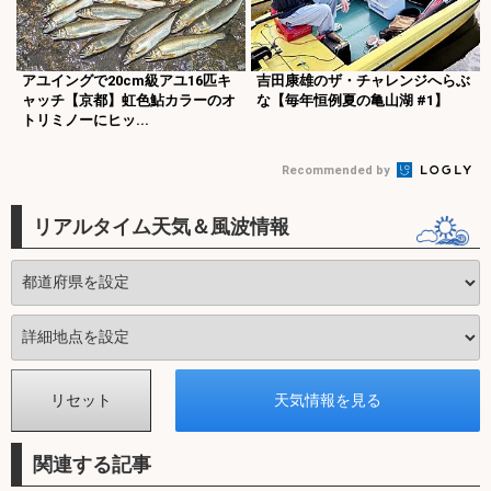
アユイングで20cm級アユ16匹キ
吉田康雄のザ・チャレンジへらぶ
ャッチ【京都】虹色鮎カラーのオ
な【毎年恒例夏の亀山湖 #1】
トリミノーにヒッ...
Recommended by
リアルタイム天気＆風波情報
関連する記事