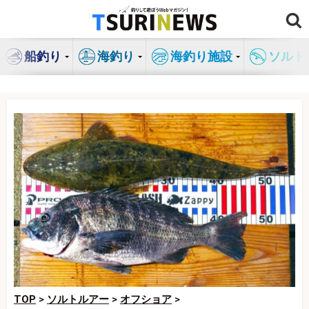
コ
ン
テ
船釣り
海釣り
海釣り施設
ソルト
ン
ツ
へ
ス
キ
ッ
プ
TOP
>
ソルトルアー
>
オフショア
>