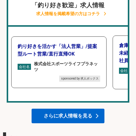
「釣り好き歓迎」求人情報
求人情報を掲載希望の方はコチラ
倉庫で
釣り好きを活かす「法人営業」/提案
未経験
型ルート営業/直行直帰OK
社員登
株式会社スポーツライフプラネッ
会社名
ツ
会社名
sponsored by 求人ボックス
さらに求人情報を見る