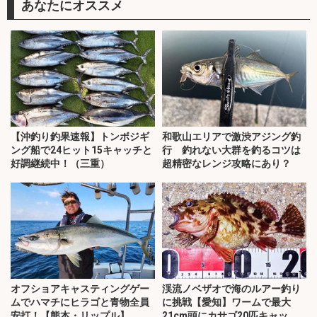
あなたにオススメ
【沖釣り釣果速報】トンボジギ
和歌山エリアで激渋アジング釣
ング船で24ヒット15キャッチと
行 釣れない大群を釣るコツは
好調継続中！（三重）
超精密なレンジ攻略にあり？
オフショアキャスティングゲー
渓流ノベザオで海のルアー釣り
ムでハマチにヒラゴと青物全員
に挑戦【愛知】ワームで最大
安打！【熊本・リップル】
21cm頭にカサゴ20匹キャッ