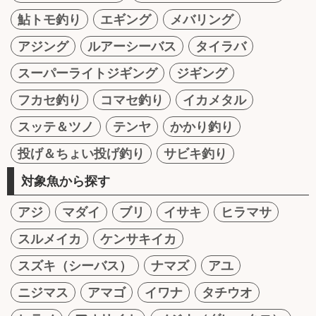
鮎トモ釣り
エギング
メバリング
アジング
ルアーシーバス
タイラバ
スーパーライトジギング
ジギング
フカセ釣り
コマセ釣り
イカメタル
スッテ＆ツノ
テンヤ
かかり釣り
投げ＆ちょい投げ釣り
サビキ釣り
対象魚から探す
アジ
マダイ
ブリ
イサキ
ヒラマサ
スルメイカ
ケンサキイカ
スズキ（シーバス）
ナマズ
アユ
ニジマス
アマゴ
イワナ
タチウオ