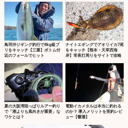
鳥羽沖ジギング釣行で8kg級ブ
ナイトエギングでアオリイカ7尾
リをキャッチ【三重】ボトム付
をキャッチ【熊本・天草西海
近のフォールでヒット
岸】常夜灯周りをサイトで攻略
夏の大阪湾陸っぱりルアー釣り
電動イカメタルは本当に釣れる
で「潮よりも風向きが重要」な
のか？ 導入メリットを実釣レビ
ワケとは？
ュー【響灘】