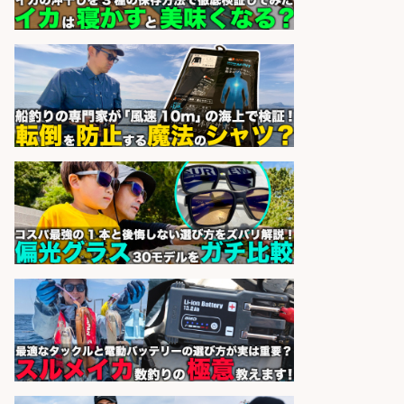
sponsored by 求人ボックス
日払いOKで即日収入/軽作業・物流
その他/「9月末までの短期」釣り具
のピッキング作業など/残業少なめ/
日勤&土日休み/未経験OK!
UTエージェント株式会社 関西第
会社名
二CU
sponsored by 求人ボックス
日払いOKで即日収入/製造スタッフ/
「堺市堺区」 土日祝休みで年間休日
126日&入社祝金10万円/堺市堺区の
工場で自転車部品や釣り具の組立/
日払いOK・未経験歓迎/大阪府
パーソルファクトリーパートナ
会社名
ーズ株式会社