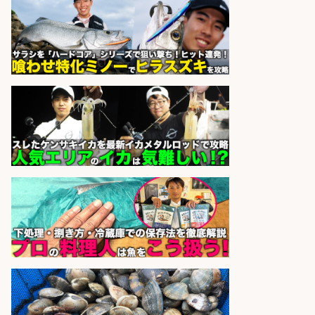
sponsored by 求人ボックス
精肉・青果・鮮魚販売/志布志市周
辺でお魚のカットや商品の陳列スタ
ッフ/未経験歓迎×残業少なめ×車通
勤OK/鹿児島県/志布志市
株式会社ホットスタッフ鹿児島
会社名
sponsored by 求人ボックス
さらに求人情報を見る