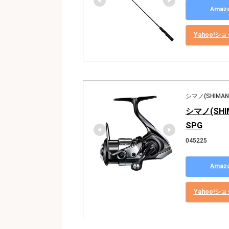
Ama
Yahoo!
シマノ(SHIMAN
シマノ(SHI
SPG
045225
Ama
Yahoo!