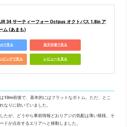
OUR 34 サーティーフォー Octpus オクトパス 1.8in ア
ム (あまも)
zonで見る
楽天市場で見る
ショッピングで見る
レビューを見る
は10m前後で、基本的にはフラットなボトム。ただ、とこ
れなりに効いていました。
したが、どうやら事前情報どおりアジの気配は薄い模様。そ
ードが点在するエリアへと移動しました。