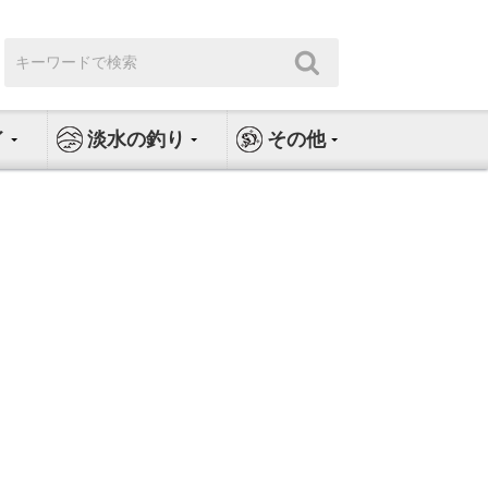
検
検
索:
索
イ
淡水の釣り
その他