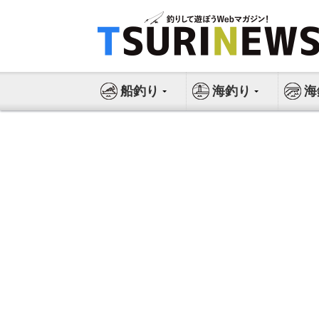
コ
ン
テ
ン
ツ
船釣り
海釣り
海
へ
ス
キ
ッ
プ