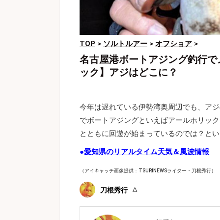
TOP
>
ソルトルアー
>
オフショア
>
名古屋港ボートアジング釣行で
ック】アジはどこに？
今年は遅れている伊勢湾奥周辺でも、アジ
でボートアジングといえばアールホリック
とともに回遊が始まっているのでは？とい
●
愛知県のリアルタイム天気＆風波情報
（アイキャッチ画像提供：TSURINEWSライター・刀根秀行）
刀根秀行