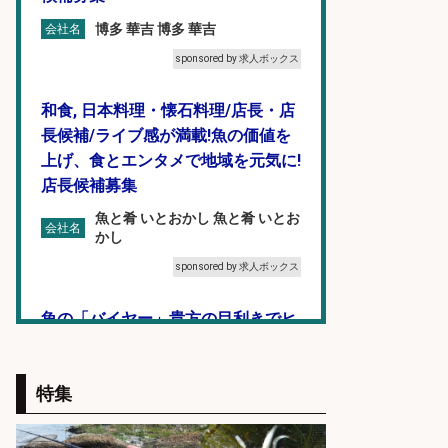
博多 華吉 博多 華吉
会社名
sponsored by 求人ボックス
和食, 日本料理・懐石料理/店長・店
長候補/ライブ感が満載!魚の価値を
上げ、食とエンタメで地域を元気に!
店長候補募集
魚と肴 いとおかし 魚と肴 いとお
会社名
かし
sponsored by 求人ボックス
魚の「バイヤー」貴方の目利きでヒ
ットを生む、裁量バイヤー募集
株式会社コムライン
会社名
特集
sponsored by 求人ボックス