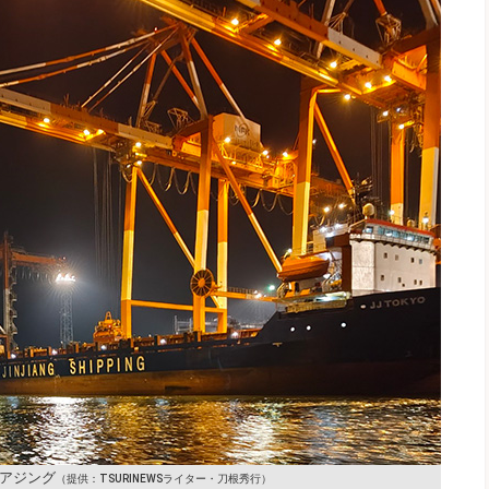
アジング
（提供：TSURINEWSライター・刀根秀行）