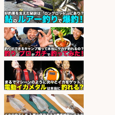
和食, 居酒屋/調理見習い・調理補助/
新鮮な魚料理×おでんの和食居酒屋
の若手スタッフ
サカナのハチベエ 矢場町店
会社名
sponsored by 求人ボックス
釣り具などの出荷作業～～/工場/製
造
UTグループ株式会社
会社名
sponsored by 求人ボックス
日払いOKで即日収入/製造スタッフ/
「堺市堺区」「時給1,600円」入社
祝金10万円/自転車部品や釣り具の
組立/堺市堺区の工場/未経験歓迎
パーソルファクトリーパートナ
会社名
ーズ株式会社