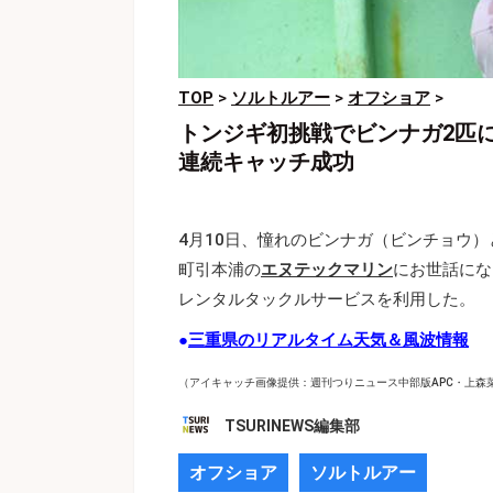
TOP
>
ソルトルアー
>
オフショア
>
トンジギ初挑戦でビンナガ2匹
連続キャッチ成功
4月10日、憧れのビンナガ（ビンチョウ
町引本浦の
エヌテックマリン
にお世話にな
レンタルタックルサービスを利用した。
●
三重県のリアルタイム天気＆風波情報
（アイキャッチ画像提供：週刊つりニュース中部版APC・上森
TSURINEWS編集部
オフショア
ソルトルアー