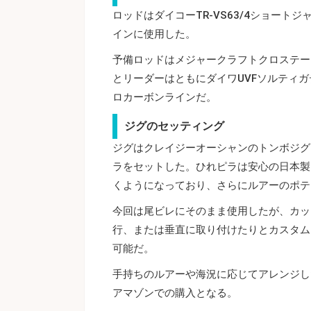
ロッドはダイコーTR‐VS63/4ショート
インに使用した。
予備ロッドはメジャークラフトクロステージC
とリーダーはともにダイワUVFソルティガデ
ロカーボンラインだ。
ジグのセッティング
ジグはクレイジーオーシャンのトンボジグ
ラをセットした。ひれピラは安心の日本製
くようになっており、さらにルアーのポテ
今回は尾ビレにそのまま使用したが、カッ
行、または垂直に取り付けたりとカスタム
可能だ。
手持ちのルアーや海況に応じてアレンジし
アマゾンでの購入となる。