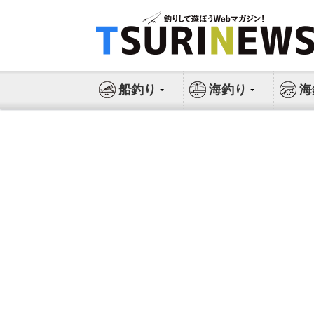
コ
ン
テ
ン
ツ
船釣り
海釣り
海
へ
ス
キ
ッ
プ