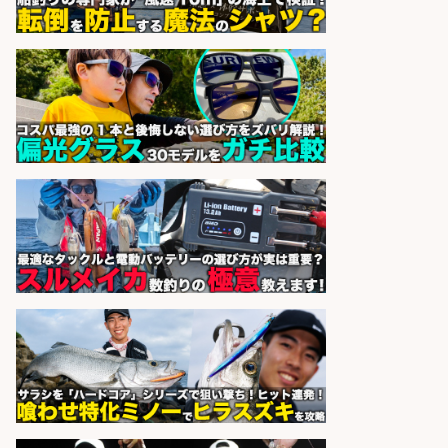
福岡「現場監督」/釣り好き歓迎/残
業10時間/経験者歓迎
広松久水産株式会社
会社名
sponsored by 求人ボックス
魚のプロとして活躍食を支える「鮮
魚加工・販売スタッフ」
株式会社一号舘
会社名
sponsored by 求人ボックス
さらに求人情報を見る