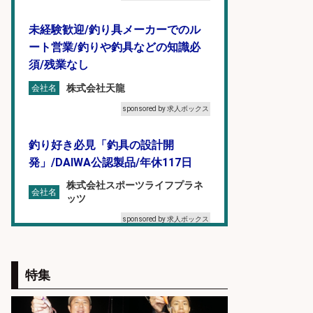
未経験歓迎/釣り具メーカーでのル
ート営業/釣りや釣具などの知識必
須/残業なし
株式会社天龍
会社名
sponsored by 求人ボックス
釣り好き必見「釣具の設計開
発」/DAIWA公認製品/年休117日
株式会社スポーツライフプラネ
会社名
ッツ
sponsored by 求人ボックス
釣り具メーカーでの釣り竿の設計開
発業務
特集
株式会社天龍
会社名