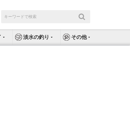
検
検
索:
索
イ
淡水の釣り
その他