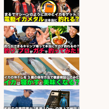
sponsored by 求人ボックス
釣り好きを活かす「法人営業」/提
案型ルート営業/直行直帰OK
株式会社スポーツライフプラネ
会社名
ッツ
sponsored by 求人ボックス
語学力を活かせるフィッシング用品
の「海外営業」/年休125日
株式会社ジャッカル
会社名
sponsored by 求人ボックス
魚をさばける方必見「鮮魚部門スタ
ッフ」/3つの働き方が選べる
株式会社旬
会社名
sponsored by 求人ボックス