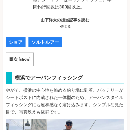
間釣行回数は300回以上。
山下洋太の担当記事を読む
×
閉じる
ショア
ソルトルアー
目次
[
show
]
横浜でアーバンフィッシング
やがて、横浜の中心地を眺める釣り場に到着。バッテリーが
シートポストに内蔵された一体型のため、アーバンスタイル
フィッシングにも違和感なく溶け込みます。シンプルな見た
目で、写真映えも抜群です。