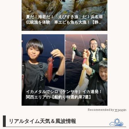
夏だ！海老だ！「えびすき漁」だ！浜名湖
伝統漁を体験 車エビも魚も大漁！【静
岡】
イカメタルでシロ（ケンサキ）イカ連発！
関西エリアの【船釣り特選釣果7選】
Recommended by
リアルタイム天気＆風波情報