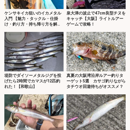
ケンサキイカ狙いのイカメタル
泉大津の波止で47cm良型チヌを
入門 【魅力・タックル・仕掛
キャッチ【大阪】ライトルアー
け・釣り方・持ち帰り方を解
ゲームで攻略！
説】
堤防でダイソーメタルジグを投
真夏の大阪湾沿岸ルアー釣りタ
げたら2時間でカマスが12匹釣
ーゲット5選 カサゴ釣りながら
れた！【和歌山】
タチウオ回遊待ちがオススメ？