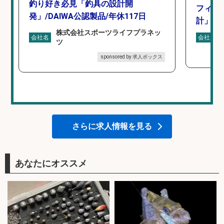
釣り好き必見「釣具の設計開
フィッ
発」/DAIWA公認製品/年休117日
計」
株式会社スポーツライフプラネッ
会社名
会社名
ツ
sponsored by 求人ボックス
さらに求人情報を見る
あなたにオススメ