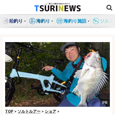
コ
ン
テ
船釣り
海釣り
海釣り施設
ソルト
ン
ツ
へ
ス
キ
ッ
プ
PR
TOP
>
ソルトルアー
>
ショア
>