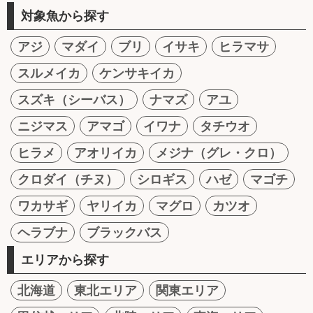
対象魚から探す
アジ
マダイ
ブリ
イサキ
ヒラマサ
スルメイカ
ケンサキイカ
スズキ（シーバス）
ナマズ
アユ
ニジマス
アマゴ
イワナ
タチウオ
ヒラメ
アオリイカ
メジナ（グレ・クロ）
クロダイ（チヌ）
シロギス
ハゼ
マゴチ
ワカサギ
ヤリイカ
マグロ
カツオ
ヘラブナ
ブラックバス
エリアから探す
北海道
東北エリア
関東エリア