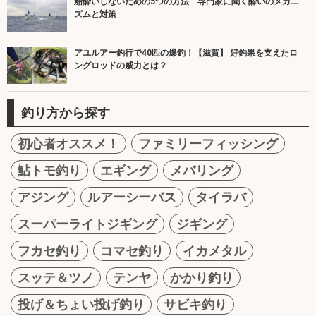
船酔いしないための5つの方法 専門家に聞く酔いのメカニ
ズムと対策
アユルアー釣行で40匹の爆釣！【滋賀】 好釣果を支えたロ
ングロッドの威力とは？
釣り方から探す
初心者オススメ！
ファミリーフィッシング
鮎トモ釣り
エギング
メバリング
アジング
ルアーシーバス
タイラバ
スーパーライトジギング
ジギング
フカセ釣り
コマセ釣り
イカメタル
スッテ＆ツノ
テンヤ
かかり釣り
投げ＆ちょい投げ釣り
サビキ釣り