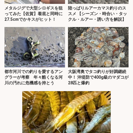
メタルジグで大型シロギスを狙
陸っぱりルアーカマス釣りのス
ってみた【佐賀】着底と同時に
スメ 【シーズン・時合い・タッ
27.5cmでかキスがヒット！
クル・ルアー・誘い方を解説】
都市河川での釣りを愛するアン
大阪湾奥でタコ釣りが好調継続
グラーが考察 年々酷くなる河
中！ 沖堤防で400g級のマダコが
川の汚れに危機感を持とう
28匹と爆釣