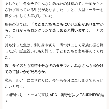
ましたが、冬タチでこんなに釣れたのは初めて。千葉からわ
ざわざ通っている甲斐がありました。」と、大型クーラーを
満タンにして大喜びしていた。
船長の話では、「
まだまだあちこちにいい反応がありますか
ら、これからもロングランで楽しめると思いますよ。
」との
こと。
持ち帰った魚は、刺し身や炙り、煮つけにして家族に振る舞
ったが、誕生祝いにも好評で、子どもたちと妻も喜んでくれ
た。
数、サイズとも期待十分な冬のタチウオ。みなさんも出かけ
てみてはいかがだろうか。
私も、ルアーにエサ釣りに、今年も存分に楽しませてもらい
たいと思う。
＜週刊つりニュース関東版 APC・奥野忠弘 ／TSURINEWS編
＞