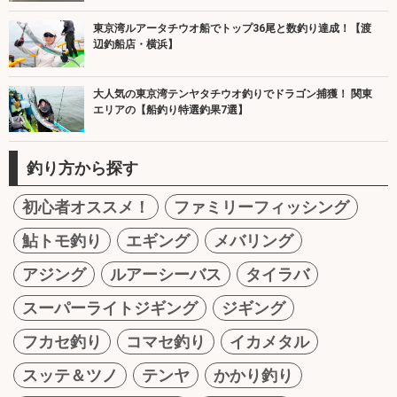
東京湾ルアータチウオ船でトップ36尾と数釣り達成！【渡
辺釣船店・横浜】
大人気の東京湾テンヤタチウオ釣りでドラゴン捕獲！ 関東
エリアの【船釣り特選釣果7選】
釣り方から探す
初心者オススメ！
ファミリーフィッシング
鮎トモ釣り
エギング
メバリング
アジング
ルアーシーバス
タイラバ
スーパーライトジギング
ジギング
フカセ釣り
コマセ釣り
イカメタル
スッテ＆ツノ
テンヤ
かかり釣り