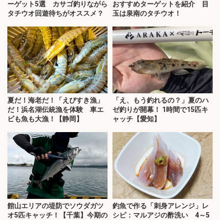
ーゲット5選 カサゴ釣りながら
おすすめターゲットを紹介 目
タチウオ回遊待ちがオススメ？
玉は泉南のタチウオ！
夏だ！海老だ！「えびすき漁」
「え、もう釣れるの？」夏のハ
だ！浜名湖伝統漁を体験 車エ
ゼ釣りが開幕！ 1時間で15匹キ
ビも魚も大漁！【静岡】
ャッチ【愛知】
館山エリアの堤防でソウダガツ
釣魚で作る「刺身アレンジ」レ
オ5匹キャッチ！【千葉】今期の
シピ：マルアジの酢洗い 4～5