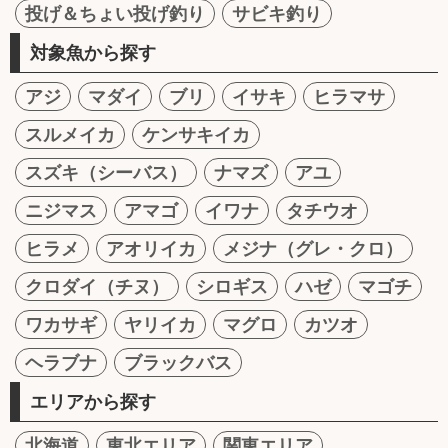
投げ＆ちょい投げ釣り
サビキ釣り
対象魚から探す
アジ
マダイ
ブリ
イサキ
ヒラマサ
スルメイカ
ケンサキイカ
スズキ（シーバス）
ナマズ
アユ
ニジマス
アマゴ
イワナ
タチウオ
ヒラメ
アオリイカ
メジナ（グレ・クロ）
クロダイ（チヌ）
シロギス
ハゼ
マゴチ
ワカサギ
ヤリイカ
マグロ
カツオ
ヘラブナ
ブラックバス
エリアから探す
北海道
東北エリア
関東エリア