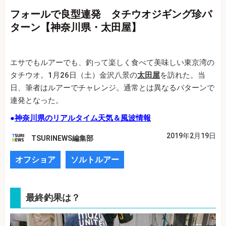
フォールで良型連発 タチウオジギング珍パ
ターン【神奈川県・太田屋】
エサでもルアーでも、釣って楽しく食べて美味しい東京湾の
タチウオ。1月26日（土）金沢八景の
太田屋
を訪れた。当
日、筆者はルアーでチャレンジ。通常とは異なるパターンで
連発となった。
●
神奈川県のリアルタイム天気＆風波情報
2019年2月19日
TSURINEWS編集部
オフショア
ソルトルアー
最終釣果は？