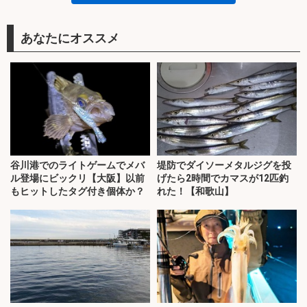
あなたにオススメ
谷川港でのライトゲームでメバ
堤防でダイソーメタルジグを投
ル登場にビックリ【大阪】以前
げたら2時間でカマスが12匹釣
もヒットしたタグ付き個体か？
れた！【和歌山】