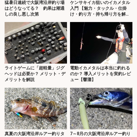
猛暑日連続で大阪湾沿岸釣り場
ケンサキイカ狙いのイカメタル
はどうなってる？ 釣果は潮通
入門 【魅力・タックル・仕掛
しの良し悪し次第
け・釣り方・持ち帰り方を解
説】
ライトゲームに「超軽量」ジグ
電動イカメタルは本当に釣れる
ヘッドは必要か？ メリット・デ
のか？ 導入メリットを実釣レビ
メリットを解説
ュー【響灘】
真夏の大阪湾沿岸ルアー釣りタ
7～8月の大阪湾沿岸ルアー釣り