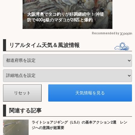
大阪湾奥でタコ釣りが好調継続中！ 沖堤
防で400g級のマダコが28匹と爆釣
Recommended by
リアルタイム天気＆風波情報
関連する記事
ライトショアジギング（LSJ）の基本アクション2選 レン
ジへの意識が超重要