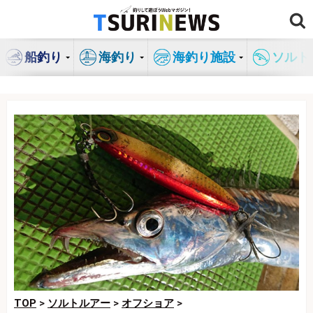
コ
ン
テ
船釣り
海釣り
海釣り施設
ソルト
ン
ツ
へ
ス
キ
ッ
プ
TOP
>
ソルトルアー
>
オフショア
>