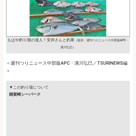
もはや釣り堀の達人！安井さんと釣果
（提供：週刊つりニュース中部版APC・
溝川弘巳）
＜週刊つりニュース中部版APC・溝川弘巳／TSURINEWS編
＞
▼この釣り場について
雑賀崎シーパーク