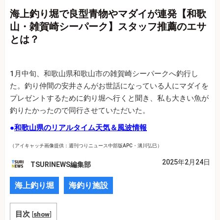
海上釣り堀で良型青物やマダイが連発【和歌
山・雑賀崎シーパーク】スタッフ推薦のエサ
とは？
1月中旬、和歌山県和歌山市の雑賀崎シーパークへ釣行し
た。釣り仲間の安井さんがお世話になっている人にマダイを
プレゼントするために釣り堀へ行くと聞き、私も大きい魚が
釣りたかったので同行させていただいた。
●
和歌山県のリアルタイム天気＆風波情報
（アイキャッチ画像提供：週刊つりニュース中部版APC・溝川弘巳）
2025年2月24日
TSURINEWS編集部
海上釣り堀
海釣り施設
目次
[
show
]