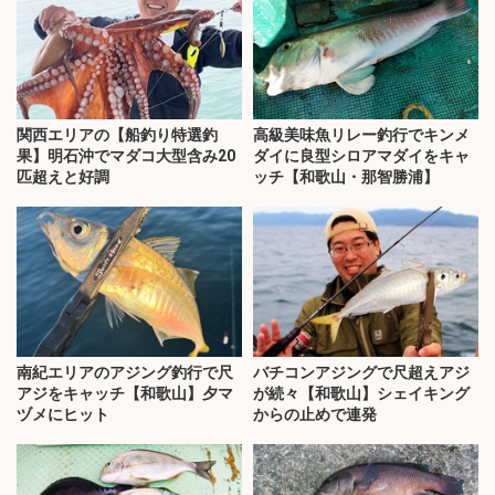
関西エリアの【船釣り特選釣
高級美味魚リレー釣行でキンメ
果】明石沖でマダコ大型含み20
ダイに良型シロアマダイをキャ
匹超えと好調
ッチ【和歌山・那智勝浦】
南紀エリアのアジング釣行で尺
バチコンアジングで尺超えアジ
アジをキャッチ【和歌山】夕マ
が続々【和歌山】シェイキング
ヅメにヒット
からの止めで連発