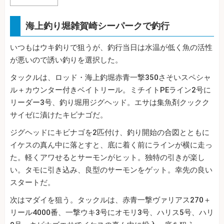
海上釣り堀雑賀崎シーパークで釣行
いつもはウキ釣りで狙うが、釣行当日は水温が低く魚の活性
が悪いので誘い釣りを選択した。
タックルは、ロッド・海上釣堀赤青一撃350さそいスペシャ
ル＋カウンター付きベイトリール。ミチイトPEライン2号に
リーダー3号、釣り堀用ジグヘッド。エサは集魚剤クックク
サイゼに漬けたキビナゴだ。
ジグヘッドにキビナゴを2匹付け、釣り開始の合図とともに
イケスの真ん中に落とすと、底に着く前にラインが横に走っ
た。軽くアワせるとサーモンがヒット。独特の引きが楽し
い。タモに引き込み、良型のサーモンをゲット。幸先の良い
スタートだ。
次はマダイを狙う。タックルは、赤青一撃ヴァリアス270＋
リール4000番、一撃ウキ3号にオモリ3号、ハリス5号、ハリ