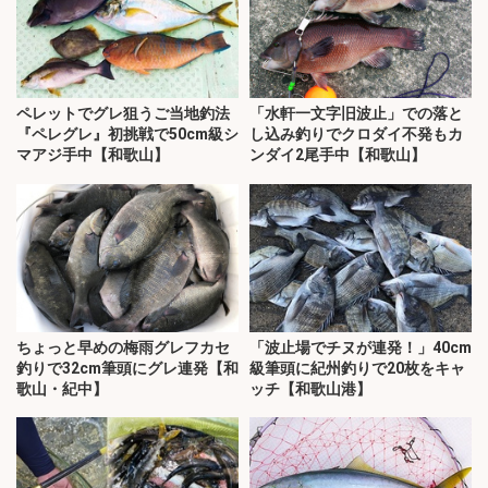
ペレットでグレ狙うご当地釣法
「水軒一文字旧波止」での落と
『ペレグレ』初挑戦で50cm級シ
し込み釣りでクロダイ不発もカ
マアジ手中【和歌山】
ンダイ2尾手中【和歌山】
ちょっと早めの梅雨グレフカセ
「波止場でチヌが連発！」40cm
釣りで32cm筆頭にグレ連発【和
級筆頭に紀州釣りで20枚をキャ
歌山・紀中】
ッチ【和歌山港】