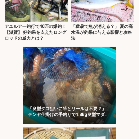
アユルアー釣行で40匹の爆釣！
「猛暑で魚が消える？」 夏の高
【滋賀】 好釣果を支えたロング
水温が釣果に与える影響と攻略
ロッドの威力とは？
法
「良型タコ狙いに竿とリールは不要？」
テンヤ仕掛けの手釣りで1.8kg良型マダ
コ！【川崎丸・東京湾】