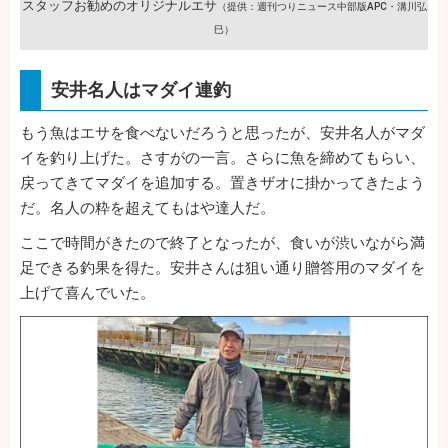
スタッフお勧めのオリジナルエサ
（提供：週刊つりニュース中部版APC・溝川弘
巳）
安井名人はマダイ連釣
もう魚はエサを食べないだろうと思ったが、安井名人がマダ
イを釣り上げた。さすがの一言。さらに魚を締めてもらい、
戻ってきてマダイを追加する。置きザオに掛かってきたよう
だ。名人の粋を超えてもはや達人だ。
ここで時間がきたので終了となったが、食いが渋いながら満
足できる釣果を得た。安井さんは狙い通り贈答用のマダイを
上げて喜んでいた。