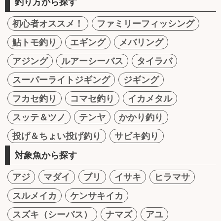
釣り方から探す
初心者オススメ！
ファミリーフィッシング
鮎トモ釣り
エギング
メバリング
アジング
ルアーシーバス
タイラバ
スーパーライトジギング
ジギング
フカセ釣り
コマセ釣り
イカメタル
スッテ＆ツノ
テンヤ
かかり釣り
投げ＆ちょい投げ釣り
サビキ釣り
対象魚から探す
アジ
マダイ
ブリ
イサキ
ヒラマサ
スルメイカ
ケンサキイカ
スズキ（シーバス）
ナマズ
アユ