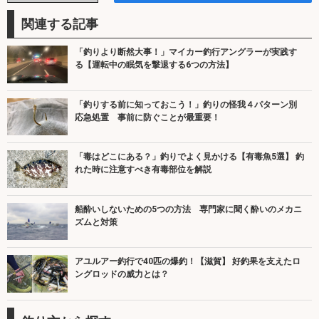
関連する記事
「釣りより断然大事！」マイカー釣行アングラーが実践す
る【運転中の眠気を撃退する6つの方法】
「釣りする前に知っておこう！」釣りの怪我４パターン別
応急処置 事前に防ぐことが最重要！
「毒はどこにある？」釣りでよく見かける【有毒魚5選】 釣
れた時に注意すべき有毒部位を解説
船酔いしないための5つの方法 専門家に聞く酔いのメカニ
ズムと対策
アユルアー釣行で40匹の爆釣！【滋賀】 好釣果を支えたロ
ングロッドの威力とは？