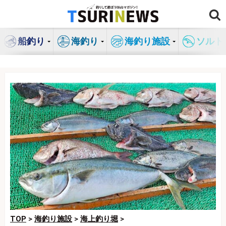
コ
ン
テ
船釣り
海釣り
海釣り施設
ソルト
ン
ツ
へ
ス
キ
ッ
プ
TOP
>
海釣り施設
>
海上釣り堀
>