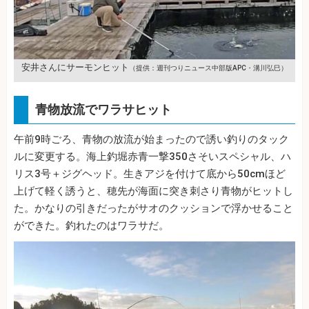
安井さんにサーモンヒット
（提供：週刊つりニュース中部版APC・溝川弘巳）
青物放流でワラサヒット
午前9時ごろ、青物の放流が始まったので誘い釣りのタック
ルに変更する。海上釣堀赤青一撃350さそいスペシャル、ハ
リス3号＋ジグヘッド。生きアジを付けて底から50cmほど
上げて軽く誘うと、穂先が海面に突き刺さり青物がヒットし
た。かなりの引きだったがサオのクッションで浮かせること
ができた。釣れたのはワラサだ。