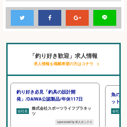
「釣り好き歓迎」求人情報
求人情報を掲載希望の方はコチラ
釣り好き必見「釣具の設計開
魚の「
発」/DAIWA公認製品/年休117日
ットを
株式会社スポーツライフプラネッ
会社名
会社名
ツ
sponsored by 求人ボックス