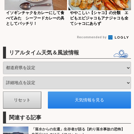
イソギンチャクをカレーにして食
ややこしい【シャコ】の分類 エ
べてみた シーフードカレーの具
ビもエビジャコもアナジャコも全
としてバッチリ！
てシャコにあらず
Recommended by
リアルタイム天気＆風波情報
関連する記事
「落水からの生還」生存者が語る【釣り落水事故の恐怖】