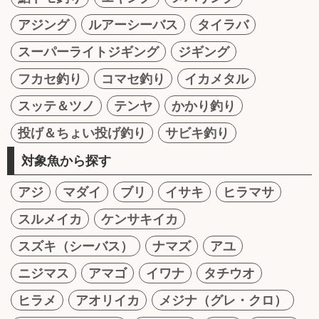
アジング
ルアーシーバス
タイラバ
スーパーライトジギング
ジギング
フカセ釣り
コマセ釣り
イカメタル
スッテ＆ツノ
テンヤ
かかり釣り
投げ＆ちょい投げ釣り
サビキ釣り
対象魚から探す
アジ
マダイ
ブリ
イサキ
ヒラマサ
スルメイカ
ケンサキイカ
スズキ（シーバス）
ナマズ
アユ
ニジマス
アマゴ
イワナ
タチウオ
ヒラメ
アオリイカ
メジナ（グレ・クロ）