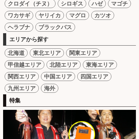
クロダイ（チヌ）
シロギス
ハゼ
マゴチ
ワカサギ
ヤリイカ
マグロ
カツオ
ヘラブナ
ブラックバス
エリアから探す
北海道
東北エリア
関東エリア
甲信越エリア
北陸エリア
東海エリア
関西エリア
中国エリア
四国エリア
九州エリア
海外
特集