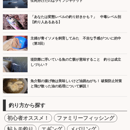
生死分けたのはライフジャケット
「あなたは変態レベルの釣り好きかも？」 中毒レベル別
【釣り人あるある】
主婦が青イソメを飼育してみた 不吉な予感がついに的中
（第3回）
堤防際に浮いている魚の亡骸が意味すること 釣りは成立
しづらい？
魚介類の揚げ物は美味しいけど油跳ねがち！ 破裂防止対策
と飛び散った油の処理について解説！
釣り方から探す
初心者オススメ！
ファミリーフィッシング
鮎トモ釣り
エギング
メバリング