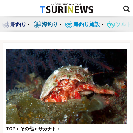
コ
ン
テ
船釣り
海釣り
海釣り施設
ソルト
ン
ツ
へ
ス
キ
ッ
プ
TOP
>
その他
>
サカナト
>