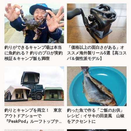
釣りができるキャンプ場は本当
「価格以上の面白さがある」オ
に魚釣れる？ 釣りのプロが実釣
ススメ海外製リール5選【高コス
検証＆キャンプ飯も満喫
パ＆個性派モデル】
釣りとキャンプを両立！ 東京
釣った魚で作る「ご飯のお供」
アウトドアショーで
レシピ：イサキの田楽風 山椒
『PeakPod』ルーフトップテン
をアクセントに
トに注目