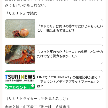
みてもいいかもしれない。
『サカナト』で読む
『ヤドカリ』は釣りの特エサだけじゃもったい
ない 味はまるで甘エビ？
ちょっと変わった『シャコ』の生態 パンチ力
だけでなく視力も凄かった？
LINEで『TSURINEWS』の厳選記事が届く！
「アカウントメディアプラットフォーム」と
は？
（サカナトライター：宇佐見ふみしげ）
参考文献：山下欣二『海の味』八坂書房