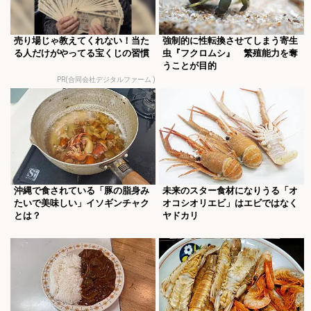
売り場じゃ教えてくれない！当た
強制的に性転換させてしまう寄生
る人だけがやってる宝くじの習慣
虫『フクロムシ』 繁殖能力を奪
うことが目的
PR(合同会社デジタルファーム )
沖縄で食されている「豚の脂身み
未来のスター食材になりうる「オ
たいで美味しい」イソギンチャク
オコシオリエビ」はエビではなく
とは？
ヤドカリ