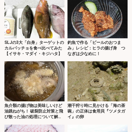
SLJの3大「白身」ターゲットの
釣魚で作る「ビールのおつま
カルパッチョを食べ比べてみた
み」レシピ：ヒラの揚げ身 つ
【イサキ・マダイ・キジハタ】
なぎは少なめに！
魚介類の揚げ物は美味しいけど
潮干狩り時に見かける「海の茶
油跳ねがち！ 破裂防止対策と飛
碗」の正体は食用貝『ツメタガ
び散った油の処理について解
イ』の卵
説！