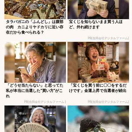
タラバガニの「ふんどし」は腹部
宝くじを知らないまま買う人ほ
の肉 カニよりヤドカリに近い存
ど、外れ続けます
在だから食べられる？
PR(合同会社デジタルファーム)
「どうせ当たらない」と思ってた
「宝くじを買う前に〇〇をするだ
私が本当に当選した“買い方”がこ
けです」金運上昇で当選者が続出
れ
PR(合同会社デジタルファーム )
PR(合同会社デジタルファーム)