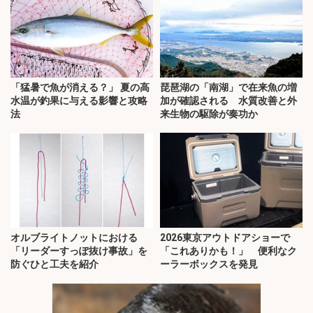
「猛暑で魚が消える？」 夏の高
琵琶湖の「南湖」で在来魚の増
水温が釣果に与える影響と攻略
加が確認される 水質改善と外
法
来生物の駆除が奏功か
オルブライトノットにおける
2026東京アウトドアショーで
「リーダーすっぽ抜け事故」を
「これありかも！」 便利なク
防ぐひと工夫を紹介
ーラーボックスを発見