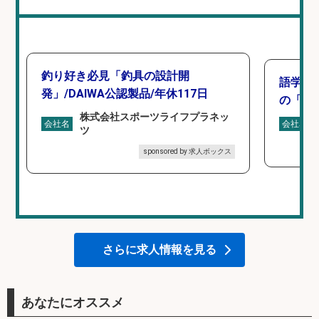
釣り好き必見「釣具の設計開
語学力
発」/DAIWA公認製品/年休117日
の「海外
株式会社スポーツライフプラネッ
会社名
会社名
ツ
sponsored by 求人ボックス
さらに求人情報を見る
あなたにオススメ