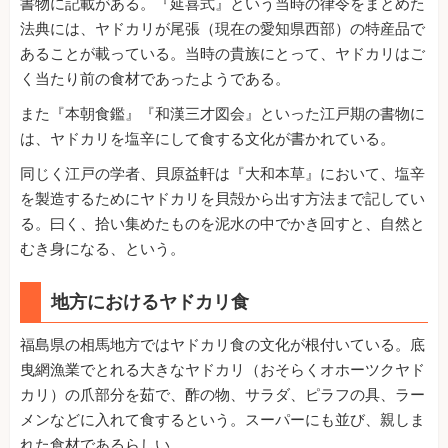
書物に記載がある。『延喜式』という当時の律令をまとめた
法典には、ヤドカリが尾張（現在の愛知県西部）の特産品で
あることが載っている。当時の貴族にとって、ヤドカリはご
く当たり前の食材であったようである。
また『本朝食鑑』『和漢三才図会』といった江戸期の書物に
は、ヤドカリを塩辛にして食する文化が書かれている。
同じく江戸の学者、貝原益軒は『大和本草』において、塩辛
を製造するためにヤドカリを貝殻から出す方法まで記してい
る。曰く、拾い集めたものを泥水の中でかき回すと、自然と
むき身になる、という。
地方におけるヤドカリ食
福島県の相馬地方ではヤドカリ食の文化が根付いている。底
曳網漁業でとれる大きなヤドカリ（おそらくオホーツクヤド
カリ）の爪部分を茹で、酢の物、サラダ、ピラフの具、ラー
メンなどに入れて食するという。スーパーにも並び、親しま
れた食材であるらしい。