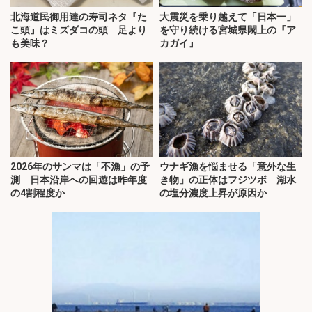
北海道民御用達の寿司ネタ『た
大震災を乗り越えて「日本一」
こ頭』はミズダコの頭 足より
を守り続ける宮城県閖上の『ア
も美味？
カガイ』
2026年のサンマは「不漁」の予
ウナギ漁を悩ませる「意外な生
測 日本沿岸への回遊は昨年度
き物」の正体はフジツボ 湖水
の4割程度か
の塩分濃度上昇が原因か