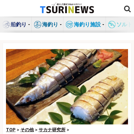
コ
ン
テ
船釣り
海釣り
海釣り施設
ソルト
ン
ツ
へ
ス
キ
ッ
プ
TOP
>
その他
>
サカナ研究所
>