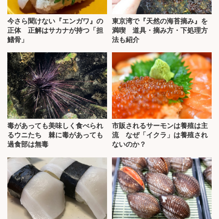
今さら聞けない『エンガワ』の
東京湾で『天然の海苔摘み』を
正体 正解はサカナが持つ「担
満喫 道具・摘み方・下処理方
鰭骨」
法も紹介
毒があっても美味しく食べられ
市販されるサーモンは養殖は主
るウニたち 棘に毒があっても
流 なぜ「イクラ」は養殖され
過食部は無毒
ないのか？