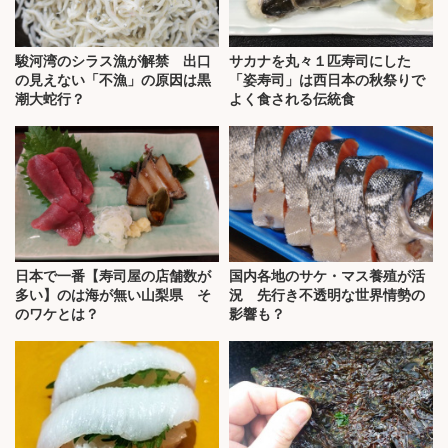
駿河湾のシラス漁が解禁 出口
サカナを丸々１匹寿司にした
の見えない「不漁」の原因は黒
「姿寿司」は西日本の秋祭りで
潮大蛇行？
よく食される伝統食
日本で一番【寿司屋の店舗数が
国内各地のサケ・マス養殖が活
多い】のは海が無い山梨県 そ
況 先行き不透明な世界情勢の
のワケとは？
影響も？