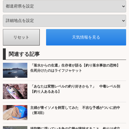
関連する記事
「落水からの生還」生存者が語る【釣り落水事故の恐怖】
生死分けたのはライフジャケット
「あなたは変態レベルの釣り好きかも？」 中毒レベル別
【釣り人あるある】
主婦が青イソメを飼育してみた 不吉な予感がついに的中
（第3回）
堤防際に浮いている魚の亡骸が意味すること 釣りは成立