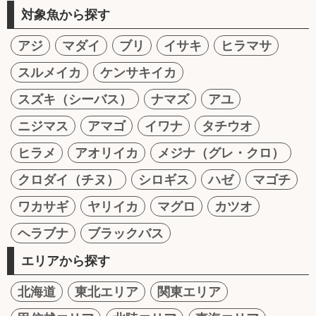
対象魚から探す
アジ
マダイ
ブリ
イサキ
ヒラマサ
スルメイカ
ケンサキイカ
スズキ（シーバス）
ナマズ
アユ
ニジマス
アマゴ
イワナ
タチウオ
ヒラメ
アオリイカ
メジナ（グレ・クロ）
クロダイ（チヌ）
シロギス
ハゼ
マゴチ
ワカサギ
ヤリイカ
マグロ
カツオ
ヘラブナ
ブラックバス
エリアから探す
北海道
東北エリア
関東エリア