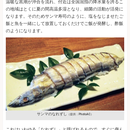
温暖な黒潮が沖合を流れ、付近は全国屈指の降水量を誇るこ
の地域はとくに夏の間高温多湿となり、細菌の活動が活発に
なります。そのためサンマ寿司のように、塩をなじませたご
飯と魚を一緒にして放置しておくだけでご飯が発酵し、酢飯
のようになります。
サンマのなれずし
（提供：PhotoAC）
これはいわゆる「なれずし」と呼ばれるもので、すぐに傷ん