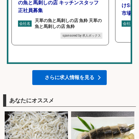
の魚と馬刺しの店 キッチンスタッフ
けSa
正社員募集
市場上
天草の魚と馬刺しの店 魚粋 天草の
会社名
会社名
魚と馬刺しの店 魚粋
sponsored by 求人ボックス
さらに求人情報を見る
あなたにオススメ