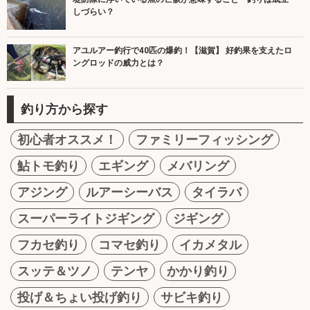
しづらい？
アユルアー釣行で40匹の爆釣！【滋賀】 好釣果を支えたロ
ングロッドの威力とは？
釣り方から探す
初心者オススメ！
ファミリーフィッシング
鮎トモ釣り
エギング
メバリング
アジング
ルアーシーバス
タイラバ
スーパーライトジギング
ジギング
フカセ釣り
コマセ釣り
イカメタル
スッテ＆ツノ
テンヤ
かかり釣り
投げ＆ちょい投げ釣り
サビキ釣り