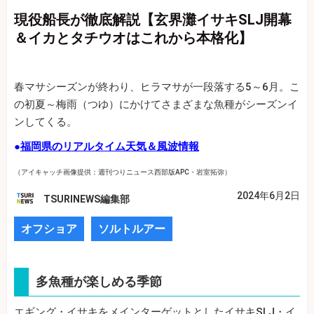
現役船長が徹底解説【玄界灘イサキSLJ開幕
＆イカとタチウオはこれから本格化】
春マサシーズンが終わり、ヒラマサが一段落する5～6月。こ
の初夏～梅雨（つゆ）にかけてさまざまな魚種がシーズンイ
ンしてくる。
●
福岡県のリアルタイム天気＆風波情報
（アイキャッチ画像提供：週刊つりニュース西部版APC・岩室拓弥）
2024年6月2日
TSURINEWS編集部
オフショア
ソルトルアー
多魚種が楽しめる季節
エギング・イサキをメインターゲットとしたイサキSLJ・イ