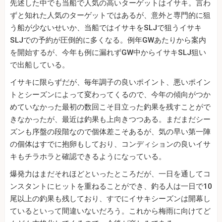
先述した中でも当船で人気の高いターゲットはイサキ。言わ
ずと知れた人気のターゲットではあるが、意外と専門的に狙
う船が少ないせいか、当船ではイサキをSLJで狙うイサキ
SLJでの予約が圧倒的に多くなる。例年GWあたりから案内
を開始するが、今年も例に漏れずGW中からイサキSLJ狙い
で出船している。
イサキに限らずだが、毎年調子の良いポイント、悪いポイン
トとシーズンによって変わってくるので、今年の傾向がつか
めていなかった最初の数回こそ目立った釣果を残すことがで
きなかったが、最近は釣果も上向きつつある。まだまだシー
ズンも序盤の段階なので個体差こそあるが、気の早い第一陣
の個体はすでに抱卵もしており、コンディションの良いイサ
キもチラホラと確認できるようになっている。
爆発力はまだそれほどといったところだが、一日を通してコ
ンスタントにヒットを重ねることができ、釣る人は一日で10
尾以上の釣果も残しており、すでにイサキシーズンは開幕し
ているといって間違いないだろう。これから梅雨に向けてど