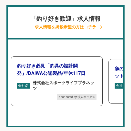
「釣り好き歓迎」求人情報
求人情報を掲載希望の方はコチラ
釣り好き必見「釣具の設計開
魚の「
発」/DAIWA公認製品/年休117日
ットを
株式会社スポーツライフプラネッ
会社名
会社名
ツ
sponsored by 求人ボックス