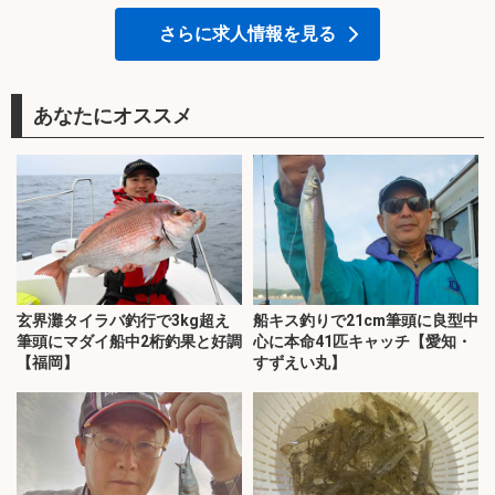
さらに求人情報を見る
あなたにオススメ
玄界灘タイラバ釣行で3kg超え
船キス釣りで21cm筆頭に良型中
筆頭にマダイ船中2桁釣果と好調
心に本命41匹キャッチ【愛知・
【福岡】
すずえい丸】