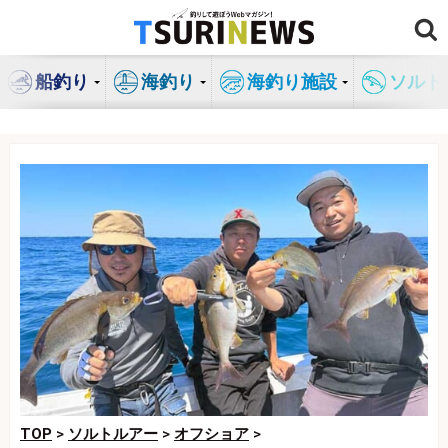
コ
ン
テ
船釣り
海釣り
海釣り施設
ソルト
ン
ツ
へ
ス
キ
ッ
プ
TOP
>
ソルトルアー
>
オフショア
>