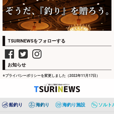
TSURINEWSをフォローする
お知らせ
※プライバシーポリシーを変更しました（2022年11月17日）
船釣り
海釣り
海釣り施設
ソルト