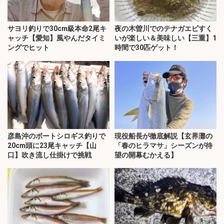
サヨリ釣りで30cm級本命2尾キ
夜の木曽川でのテナガエビすく
ャッチ【愛知】風やんだタイミ
いが楽しい＆美味しい【三重】1
ングでヒット
時間で30匹ゲット！
彦島沖のボートシロギス釣りで
現役船長が徹底解説【玄界灘の
20cm頭に23尾キャッチ【山
「春のヒラマサ」シーズンが待
口】吹き流し仕掛けで挑戦
望の開幕むかえる】