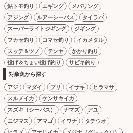
鮎トモ釣り
エギング
メバリング
アジング
ルアーシーバス
タイラバ
スーパーライトジギング
ジギング
フカセ釣り
コマセ釣り
イカメタル
スッテ＆ツノ
テンヤ
かかり釣り
投げ＆ちょい投げ釣り
サビキ釣り
対象魚から探す
アジ
マダイ
ブリ
イサキ
ヒラマサ
スルメイカ
ケンサキイカ
スズキ（シーバス）
ナマズ
アユ
ニジマス
アマゴ
イワナ
タチウオ
ヒラメ
アオリイカ
メジナ（グレ・クロ）