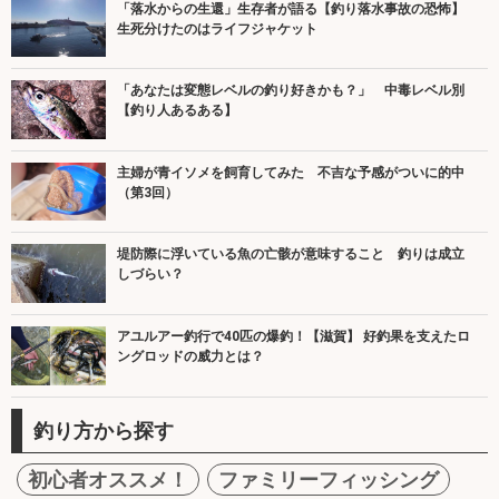
「落水からの生還」生存者が語る【釣り落水事故の恐怖】
生死分けたのはライフジャケット
「あなたは変態レベルの釣り好きかも？」 中毒レベル別
【釣り人あるある】
主婦が青イソメを飼育してみた 不吉な予感がついに的中
（第3回）
堤防際に浮いている魚の亡骸が意味すること 釣りは成立
しづらい？
アユルアー釣行で40匹の爆釣！【滋賀】 好釣果を支えたロ
ングロッドの威力とは？
釣り方から探す
初心者オススメ！
ファミリーフィッシング