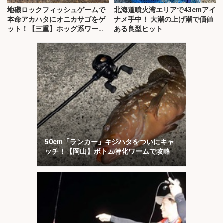
地磯ロックフィッシュゲームで
北海道噴火湾エリアで43cmアイ
本命アカハタにオニカサゴをゲ
ナメ手中！ 大潮の上げ潮で価値
ット！【三重】ホッグ系ワーム
ある良型ヒット
にヒット
50cm「ランカー」キジハタをついにキャ
ッチ！【岡山】ボトム特化ワームで攻略