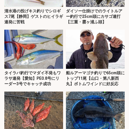
清水港の投げキス釣りでシロギ
ダイソー仕掛けでのライトルア
ス7尾【静岡】ゲストのヒイラギ
ー釣行で25cm頭にカサゴ連打
連発に苦戦
【三重・霞ヶ浦ふ頭】
タイラバ釣行でマダイ不発もワ
船ルアーマゴチ釣りで65cm頭に
ラサ連発【愛知】PE0.8号にリ
トップ11尾【山口・第八新西
ーダー3号でキャッチ成功
丸】ボトムワインドに好反応