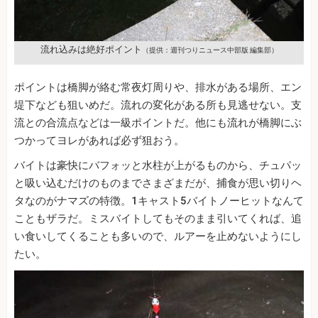
流れ込みは絶好ポイント
（提供：週刊つりニュース中部版 編集部）
ポイントは橋脚が絡む常夜灯周りや、排水がある場所、エン
堤下なども狙いめだ。流れの変化がある所も見逃せない。支
流との合流点などは一級ポイントだ。他にも流れが橋脚にぶ
つかってヨレがあれば必ず狙おう。
バイトは豪快にバフォッと水柱が上がるものから、チュパッ
と吸い込むだけのものまでさまざまだが、捕食が思い切りヘ
タなのがナマズの特徴。1キャスト5バイトノーヒットなんて
こともザラだ。ミスバイトしてもそのまま引いてくれば、追
い食いしてくることも多いので、ルアーを止めないようにし
たい。