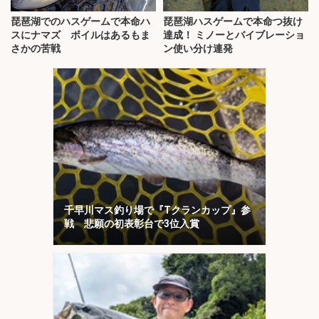
琵琶湖でのハスゲームで本命ハ
琵琶湖ハスゲームで本命つ抜け
スにナマズ ボイルはあるもま
達成！ ミノーとバイブレーショ
さかの苦戦
ン使い分け連発
千早川マス釣り場で『Tクランカップ』参
戦 悲願の初表彰台で3位入賞