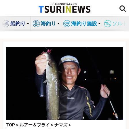
コ
ン
テ
船釣り
海釣り
海釣り施設
ソルト
ン
ツ
へ
ス
キ
ッ
プ
TOP
>
ルアー＆フライ
>
ナマズ
>