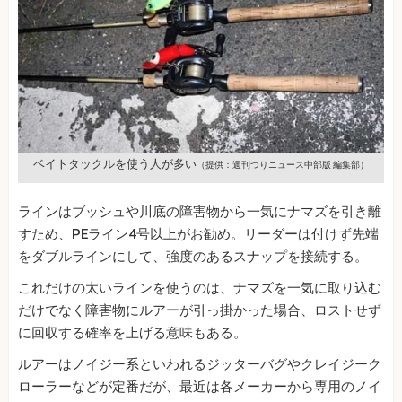
ベイトタックルを使う人が多い
（提供：週刊つりニュース中部版 編集部）
ラインはブッシュや川底の障害物から一気にナマズを引き離
すため、PEライン4号以上がお勧め。リーダーは付けず先端
をダブルラインにして、強度のあるスナップを接続する。
これだけの太いラインを使うのは、ナマズを一気に取り込む
だけでなく障害物にルアーが引っ掛かった場合、ロストせず
に回収する確率を上げる意味もある。
ルアーはノイジー系といわれるジッターバグやクレイジーク
ローラーなどが定番だが、最近は各メーカーから専用のノイ