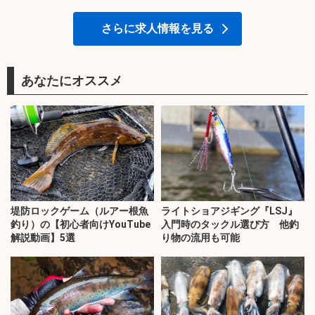
さらに求人情報を見る
あなたにオススメ
堤防ロックゲーム（ルアー根魚
ライトショアジギング『LSJ』
釣り）の【初心者向けYouTube
入門時のタックル選び方 他釣
解説動画】5選
り物の流用も可能