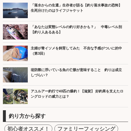
「落水からの生還」生存者が語る【釣り落水事故の恐怖】
生死分けたのはライフジャケット
「あなたは変態レベルの釣り好きかも？」 中毒レベル別
【釣り人あるある】
主婦が青イソメを飼育してみた 不吉な予感がついに的中
（第3回）
堤防際に浮いている魚の亡骸が意味すること 釣りは成立
しづらい？
アユルアー釣行で40匹の爆釣！【滋賀】 好釣果を支えたロ
ングロッドの威力とは？
釣り方から探す
初心者オススメ！
ファミリーフィッシング