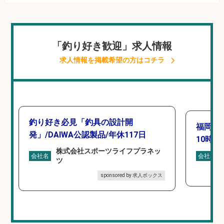
「釣り好き歓迎」求人情報
求人情報を掲載希望の方はコチラ
釣り好き必見「釣具の設計開
福岡「
発」/DAIWA公認製品/年休117日
10時間
株式会社スポーツライフプラネッ
会社名
会社名
ツ
sponsored by 求人ボックス