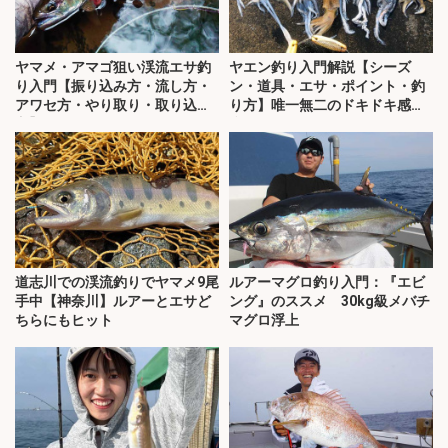
ヤマメ・アマゴ狙い渓流エサ釣
ヤエン釣り入門解説【シーズ
り入門【振り込み方・流し方・
ン・道具・エサ・ポイント・釣
アワセ方・やり取り・取り込み
り方】唯一無二のドキドキ感が
方】
病みつきに！
道志川での渓流釣りでヤマメ9尾
ルアーマグロ釣り入門：『エビ
手中【神奈川】ルアーとエサど
ング』のススメ 30kg級メバチ
ちらにもヒット
マグロ浮上