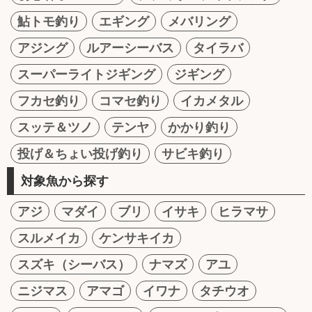
鮎トモ釣り
エギング
メバリング
アジング
ルアーシーバス
タイラバ
スーパーライトジギング
ジギング
フカセ釣り
コマセ釣り
イカメタル
スッテ＆ツノ
テンヤ
かかり釣り
投げ＆ちょい投げ釣り
サビキ釣り
対象魚から探す
アジ
マダイ
ブリ
イサキ
ヒラマサ
スルメイカ
ケンサキイカ
スズキ（シーバス）
ナマズ
アユ
ニジマス
アマゴ
イワナ
タチウオ