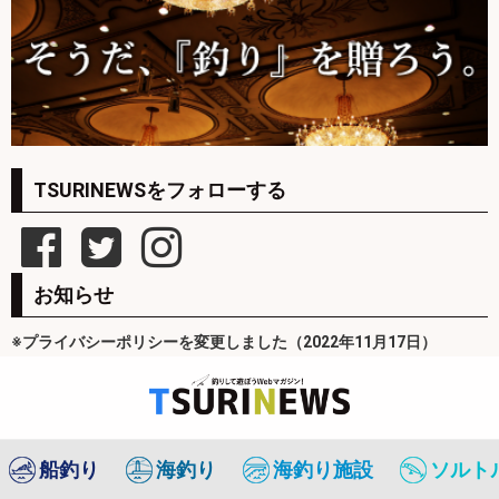
TSURINEWSをフォローする
お知らせ
※プライバシーポリシーを変更しました（2022年11月17日）
船釣り
海釣り
海釣り施設
ソルト