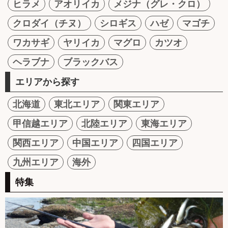
ヒラメ
アオリイカ
メジナ（グレ・クロ）
クロダイ（チヌ）
シロギス
ハゼ
マゴチ
ワカサギ
ヤリイカ
マグロ
カツオ
ヘラブナ
ブラックバス
エリアから探す
北海道
東北エリア
関東エリア
甲信越エリア
北陸エリア
東海エリア
関西エリア
中国エリア
四国エリア
九州エリア
海外
特集