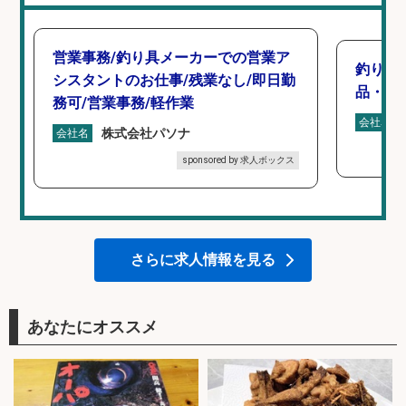
営業事務/釣り具メーカーでの営業ア
釣り具
シスタントのお仕事/残業なし/即日勤
品・工業
務可/営業事務/軽作業
会社名
株式会社パソナ
会社名
sponsored by 求人ボックス
さらに求人情報を見る
あなたにオススメ