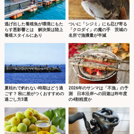
逃げ出した養殖魚が環境にもた
ついに「シジミ」にも忍び寄る
らす悪影響とは 解決策は陸上
「クロダイ」の魔の手 茨城の
養殖スタイルにあり
名所で漁獲量が半減
夏枯れで釣れない時期はどう過
2026年のサンマは「不漁」の予
ごす？ 秋に差がつくおすすめの
測 日本沿岸への回遊は昨年度
過ごし方3選
の4割程度か