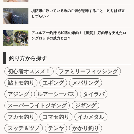
堤防際に浮いている魚の亡骸が意味すること 釣りは成立
しづらい？
アユルアー釣行で40匹の爆釣！【滋賀】 好釣果を支えたロ
ングロッドの威力とは？
釣り方から探す
初心者オススメ！
ファミリーフィッシング
鮎トモ釣り
エギング
メバリング
アジング
ルアーシーバス
タイラバ
スーパーライトジギング
ジギング
フカセ釣り
コマセ釣り
イカメタル
スッテ＆ツノ
テンヤ
かかり釣り