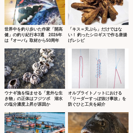
世界中を釣り歩いた作家「開高
「キス＝天ぷら」だけではな
健」の釣り紀行本3選 2026年
い！ 釣ったシロギスで作る唐揚
は『オーパ』取材から50周年
げレシピ
ウナギ漁を悩ませる「意外な生
オルブライトノットにおける
き物」の正体はフジツボ 湖水
「リーダーすっぽ抜け事故」を
の塩分濃度上昇が原因か
防ぐひと工夫を紹介