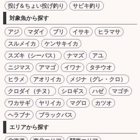
投げ＆ちょい投げ釣り
サビキ釣り
対象魚から探す
アジ
マダイ
ブリ
イサキ
ヒラマサ
スルメイカ
ケンサキイカ
スズキ（シーバス）
ナマズ
アユ
ニジマス
アマゴ
イワナ
タチウオ
ヒラメ
アオリイカ
メジナ（グレ・クロ）
クロダイ（チヌ）
シロギス
ハゼ
マゴチ
ワカサギ
ヤリイカ
マグロ
カツオ
ヘラブナ
ブラックバス
エリアから探す