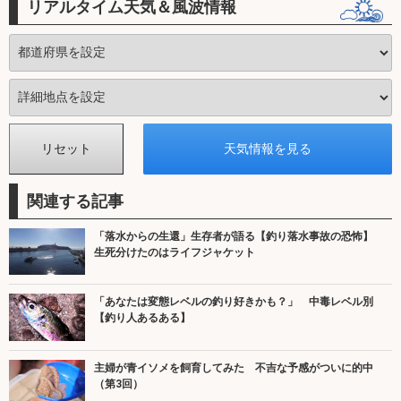
リアルタイム天気＆風波情報
関連する記事
「落水からの生還」生存者が語る【釣り落水事故の恐怖】
生死分けたのはライフジャケット
「あなたは変態レベルの釣り好きかも？」 中毒レベル別
【釣り人あるある】
主婦が青イソメを飼育してみた 不吉な予感がついに的中
（第3回）