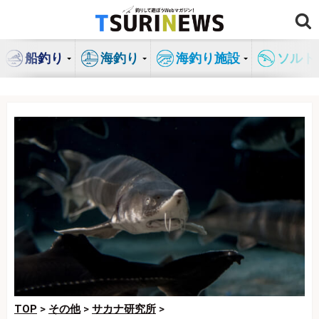
コ
ン
テ
船釣り
海釣り
海釣り施設
ソルト
ン
ツ
へ
ス
キ
ッ
プ
TOP
>
その他
>
サカナ研究所
>