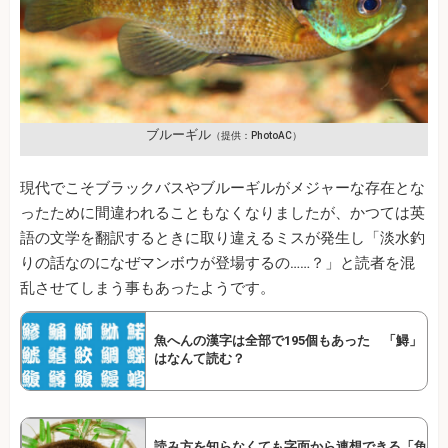
ブルーギル
（提供：PhotoAC）
現代でこそブラックバスやブルーギルがメジャーな存在とな
ったために間違われることもなくなりましたが、かつては英
語の文学を翻訳するときに取り違えるミスが発生し「淡水釣
りの話なのになぜマンボウが登場するの……？」と読者を混
乱させてしまう事もあったようです。
魚へんの漢字は全部で195個もあった 「鱘」
はなんて読む？
読み方を知らなくても字面から連想できる「魚