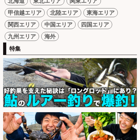
北海道
東北エリア
関東エリア
甲信越エリア
北陸エリア
東海エリア
関西エリア
中国エリア
四国エリア
九州エリア
海外
特集