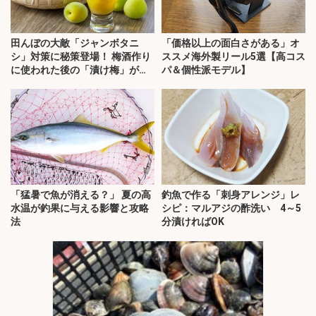
田んぼの大敵「ジャンボタニ
「価格以上の面白さがある」オ
シ」対策に秘策登場！ 梅酒作り
ススメ海外製リール5選【高コス
に使われた後の「漬け梅」が効
パ＆個性派モデル】
く？
「猛暑で魚が消える？」 夏の高
釣魚で作る「刺身アレンジ」レ
水温が釣果に与える影響と攻略
シピ：マルアジの酢洗い 4～5
法
分漬ければOK