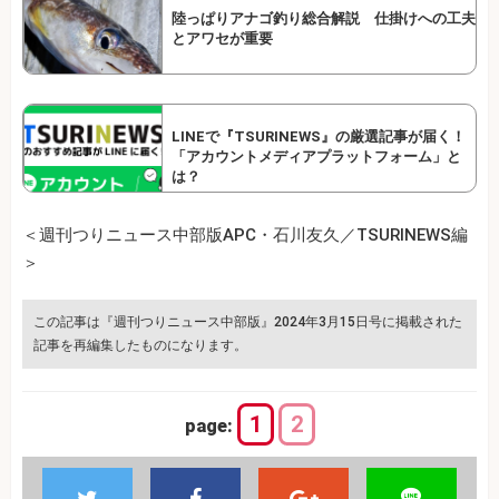
陸っぱりアナゴ釣り総合解説 仕掛けへの工夫
とアワセが重要
LINEで『TSURINEWS』の厳選記事が届く！
「アカウントメディアプラットフォーム」と
は？
＜週刊つりニュース中部版APC・石川友久／TSURINEWS編
＞
この記事は『週刊つりニュース中部版』2024年3月15日号に掲載された
記事を再編集したものになります。
1
2
page: