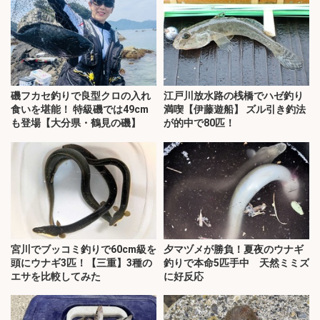
磯フカセ釣りで良型クロの入れ
江戸川放水路の桟橋でハゼ釣り
食いを堪能！ 特級磯では49cm
満喫【伊藤遊船】 ズル引き釣法
も登場【大分県・鶴見の磯】
が的中で80匹！
宮川でブッコミ釣りで60cm級を
夕マヅメが勝負！夏夜のウナギ
頭にウナギ3匹！【三重】3種の
釣りで本命5匹手中 天然ミミズ
エサを比較してみた
に好反応