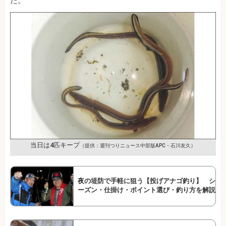
た。
当日は4匹キープ
（提供：週刊つりニュース中部版APC・石川友久）
夜の堤防で手軽に狙う【投げアナゴ釣り】 シ
ーズン・仕掛け・ポイント選び・釣り方を解説