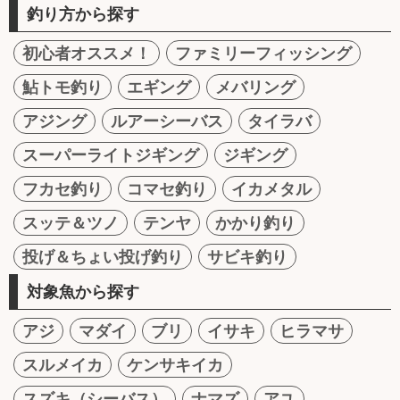
釣り方から探す
初心者オススメ！
ファミリーフィッシング
鮎トモ釣り
エギング
メバリング
アジング
ルアーシーバス
タイラバ
スーパーライトジギング
ジギング
フカセ釣り
コマセ釣り
イカメタル
スッテ＆ツノ
テンヤ
かかり釣り
投げ＆ちょい投げ釣り
サビキ釣り
対象魚から探す
アジ
マダイ
ブリ
イサキ
ヒラマサ
スルメイカ
ケンサキイカ
スズキ（シーバス）
ナマズ
アユ