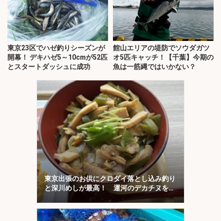
東京23区でハゼ釣りシーズンが
館山エリアの堤防でソウダガツ
開幕！ デキハゼ5～10cmが52匹
オ5匹キャッチ！【千葉】今期の
とスタートダッシュに成功
魚は一筋縄ではいかない？
東京出張のお供にクロダイ落とし込み釣り
と深川めしが最高！ 運河のデカチヌを狙
ってみた