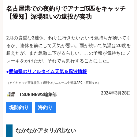
名古屋港での夜釣りでアナゴ5匹をキャッチ
【愛知】深場狙いの遠投が奏功
2月の貴重な3連休、釣りに行きたいという気持ちが湧いてく
るが、連休を前にして天気が悪い。雨が続いて気温は20度を
超えたが、また急激に下がるらしい。この予報が気持ちにブ
レーキをかけたが、それでも釣行することにした。
●
愛知県のリアルタイム天気＆風波情報
（アイキャッチ画像提供：週刊つりニュース中部版APC・石川友久）
2024年3月28日
TSURINEWS編集部
堤防釣り
海釣り
なかなかアタリが出ない