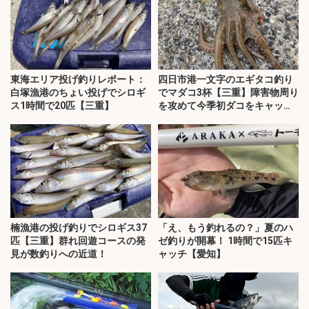
東海エリア投げ釣りレポート：
四日市港一文字のエギタコ釣り
白塚漁港のちょい投げでシロギ
でマダコ3杯【三重】障害物周り
ス1時間で20匹【三重】
を攻めて今季初ダコをキャッ
チ！
楠漁港の投げ釣りでシロギス37
「え、もう釣れるの？」夏のハ
匹【三重】群れ回遊コースの発
ゼ釣りが開幕！ 1時間で15匹キ
見が数釣りへの近道！
ャッチ【愛知】