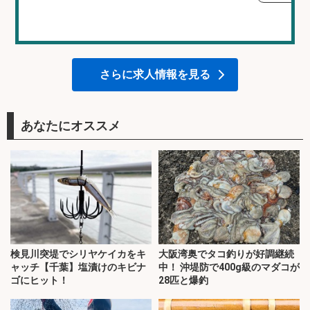
さらに求人情報を見る
あなたにオススメ
検見川突堤でシリヤケイカをキ
大阪湾奥でタコ釣りが好調継続
ャッチ【千葉】塩漬けのキビナ
中！ 沖堤防で400g級のマダコが
ゴにヒット！
28匹と爆釣