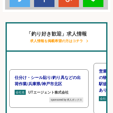
「釣り好き歓迎」求人情報
求人情報を掲載希望の方はコチラ
営業事
仕分け・シール貼り/釣り具などの出
の物流
荷作業/兵庫県/神戸市北区
駅徒歩6
あり×
UTエージェント株式会社
会社名
会社名
sponsored by 求人ボックス