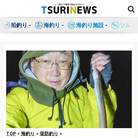
コ
ン
テ
船釣り
海釣り
海釣り施設
ソルト
ン
ツ
へ
ス
キ
ッ
プ
TOP
>
海釣り
>
堤防釣り
>