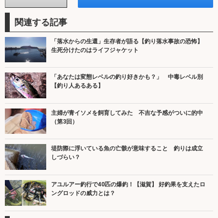
関連する記事
「落水からの生還」生存者が語る【釣り落水事故の恐怖】
生死分けたのはライフジャケット
「あなたは変態レベルの釣り好きかも？」 中毒レベル別
【釣り人あるある】
主婦が青イソメを飼育してみた 不吉な予感がついに的中
（第3回）
堤防際に浮いている魚の亡骸が意味すること 釣りは成立
しづらい？
アユルアー釣行で40匹の爆釣！【滋賀】 好釣果を支えたロ
ングロッドの威力とは？