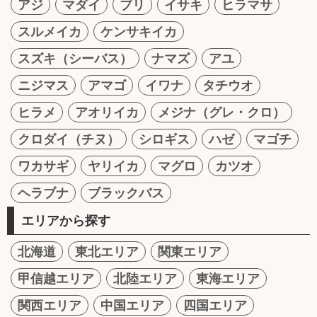
アジ
マダイ
ブリ
イサキ
ヒラマサ
スルメイカ
ケンサキイカ
スズキ（シーバス）
ナマズ
アユ
ニジマス
アマゴ
イワナ
タチウオ
ヒラメ
アオリイカ
メジナ（グレ・クロ）
クロダイ（チヌ）
シロギス
ハゼ
マゴチ
ワカサギ
ヤリイカ
マグロ
カツオ
ヘラブナ
ブラックバス
エリアから探す
北海道
東北エリア
関東エリア
甲信越エリア
北陸エリア
東海エリア
関西エリア
中国エリア
四国エリア