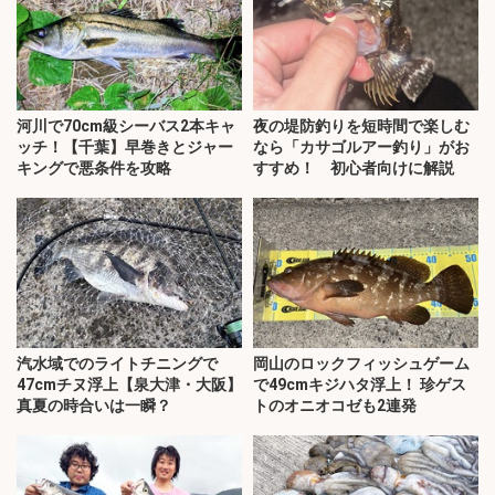
河川で70cm級シーバス2本キャ
夜の堤防釣りを短時間で楽しむ
ッチ！【千葉】早巻きとジャー
なら「カサゴルアー釣り」がお
キングで悪条件を攻略
すすめ！ 初心者向けに解説
汽水域でのライトチニングで
岡山のロックフィッシュゲーム
47cmチヌ浮上【泉大津・大阪】
で49cmキジハタ浮上！ 珍ゲス
真夏の時合いは一瞬？
トのオニオコゼも2連発