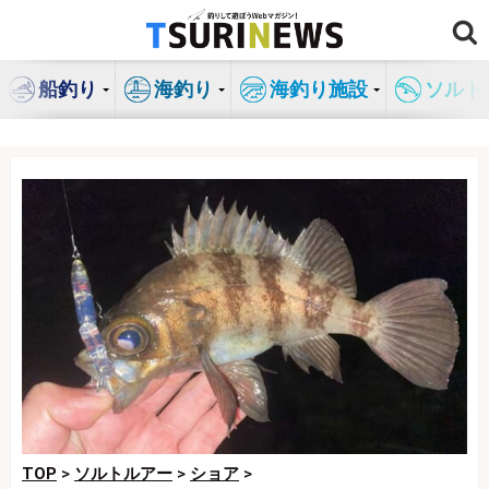
コ
ン
テ
船釣り
海釣り
海釣り施設
ソルト
ン
ツ
へ
ス
キ
ッ
プ
TOP
>
ソルトルアー
>
ショア
>