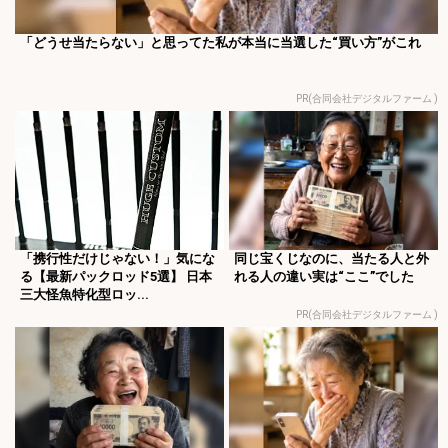
「どうせ当たらない」と思ってた私が本当に当選した“買い方”がこれ
PR(合同会社デジタルファーム )
「携行性だけじゃない！」気にな
同じ宝くじなのに、当たる人と外
る【最新パックロッド5選】 日本
れる人の違い実は“ここ”でした
三大怪魚特化型ロッ...
PR(合同会社デジタルファーム )