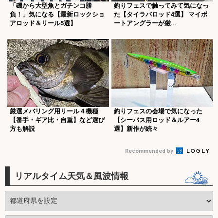
「磯から大型魚とガチンコ勝
釣りフェスで触ってみて気になっ
負！」気になる【最新ロックショ
た【タイラバロッド4選】 マイボ
アロッド＆リール5選】
ートアングラーが厳...
厳選メバリング用リール４機種
釣りフェスの会場で気になった
【番手・ギア比・自重】など選び
【シーバス用ロッド＆ルアー4
方も解説
選】新作が続々
Recommended by
リアルタイム天気＆風波情報