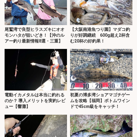
尾鷲湾で良型ヒラスズキにオオ
【大阪南港魚つり園】マダコ釣
モンハタが狙いどき！【沖のル
りが好調継続 600g超え2杯含
アー釣り最新情報8選・三重】
む20杯の好釣果！
電動イカメタルは本当に釣れる
初夏の博多湾ショアマゴチゲー
のか？ 導入メリットを実釣レビ
ムを攻略【福岡】ボトムワイン
ュー【響灘】
ドで45cm級をキャッチ！