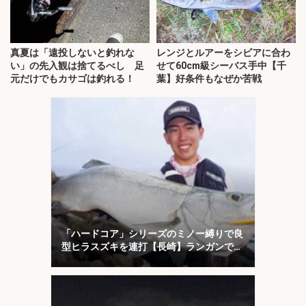
真夏は「遠投しないと釣れな
レンジとルアーをシビアに合わ
い」の先入観は捨てるべし 足
せて60cm級シーバス手中【千
元だけでもカサゴは釣れる！
葉】好条件もなぜか苦戦
「ハードコア」シリーズのミノー縛りで良
型ヒラスズキを連打【長崎】ランガンでサ
ラシを攻略！