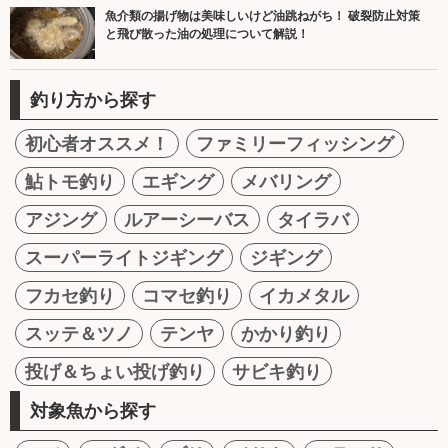
魚介類の揚げ物は美味しいけど油跳ねがち！ 破裂防止対策
と飛び散った油の処理について解説！
釣り方から探す
初心者オススメ！
ファミリーフィッシング
鮎トモ釣り
エギング
メバリング
アジング
ルアーシーバス
タイラバ
スーパーライトジギング
ジギング
フカセ釣り
コマセ釣り
イカメタル
スッテ＆ツノ
テンヤ
かかり釣り
投げ＆ちょい投げ釣り
サビキ釣り
対象魚から探す