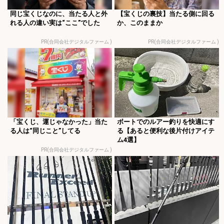
同じ宝くじなのに、当たる人と外
【宝くじの裏技】当たる側に回る
れる人の違い実は“ここ”でした
か、このままか
PR(合同会社デジタルファーム )
PR(合同会社デジタルファーム )
「宝くじ、運じゃなかった」当た
ボートでのルアー釣りを快適にす
る人は“同じこと”してる
る【あると便利な後片付けアイテ
ム4選】
PR(合同会社デジタルファーム )