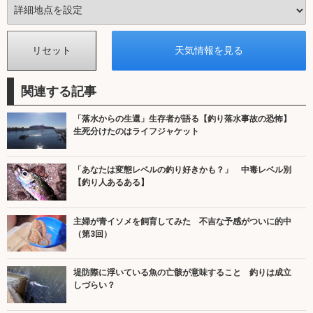
関連する記事
「落水からの生還」生存者が語る【釣り落水事故の恐怖】
生死分けたのはライフジャケット
「あなたは変態レベルの釣り好きかも？」 中毒レベル別
【釣り人あるある】
主婦が青イソメを飼育してみた 不吉な予感がついに的中
（第3回）
堤防際に浮いている魚の亡骸が意味すること 釣りは成立
しづらい？