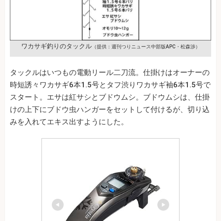
ワカサギ釣りのタックル
（提供：週刊つりニュース中部版APC・松森渉）
タックルはいつもの電動リール二刀流。仕掛けはオーナーの
時短誘々ワカサギ6本1.5号とタフ渋りワカサギ袖6本1.5号で
スタート。エサは紅サシとブドウムシ。ブドウムシは、仕掛
けの上下にブドウ虫ハンガーをセットして付けるが、切り込
みを入れてエキス出すようにした。