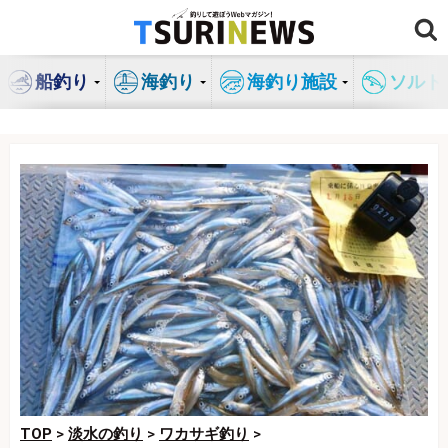
コ
ン
テ
船釣り
海釣り
海釣り施設
ソルト
ン
ツ
へ
ス
キ
ッ
プ
TOP
>
淡水の釣り
>
ワカサギ釣り
>