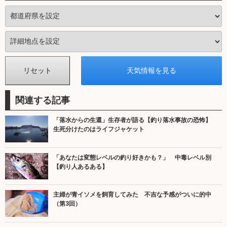
関連する記事
「落水からの生還」生存者が語る【釣り落水事故の恐怖】
生死分けたのはライフジャケット
「あなたは変態レベルの釣り好きかも？」 中毒レベル別
【釣り人あるある】
主婦が青イソメを飼育してみた 不吉な予感がついに的中
（第3回）