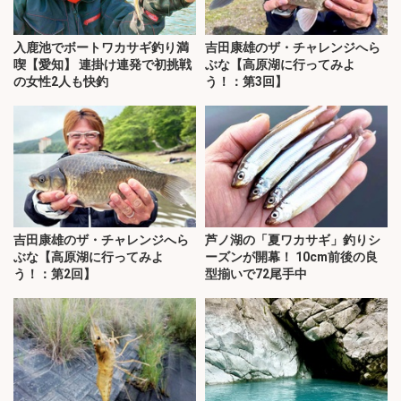
入鹿池でボートワカサギ釣り満
吉田康雄のザ・チャレンジへら
喫【愛知】 連掛け連発で初挑戦
ぶな【高原湖に行ってみよ
の女性2人も快釣
う！：第3回】
吉田康雄のザ・チャレンジへら
芦ノ湖の「夏ワカサギ」釣りシ
ぶな【高原湖に行ってみよ
ーズンが開幕！ 10cm前後の良
う！：第2回】
型揃いで72尾手中