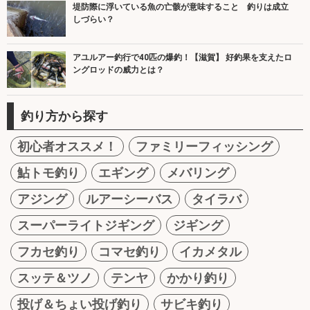
堤防際に浮いている魚の亡骸が意味すること 釣りは成立
しづらい？
アユルアー釣行で40匹の爆釣！【滋賀】 好釣果を支えたロ
ングロッドの威力とは？
釣り方から探す
初心者オススメ！
ファミリーフィッシング
鮎トモ釣り
エギング
メバリング
アジング
ルアーシーバス
タイラバ
スーパーライトジギング
ジギング
フカセ釣り
コマセ釣り
イカメタル
スッテ＆ツノ
テンヤ
かかり釣り
投げ＆ちょい投げ釣り
サビキ釣り