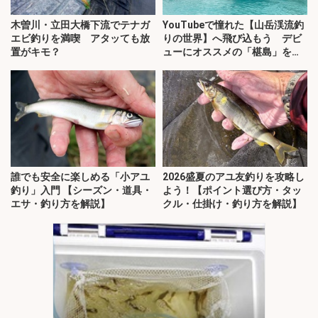
木曽川・立田大橋下流でテナガ
YouTubeで憧れた【山岳渓流釣
エビ釣りを満喫 アタッても放
りの世界】へ飛び込もう デビ
置がキモ？
ューにオススメの「椹島」を紹
介！
誰でも安全に楽しめる「小アユ
2026盛夏のアユ友釣りを攻略し
釣り」入門 【シーズン・道具・
よう！【ポイント選び方・タッ
エサ・釣り方を解説】
クル・仕掛け・釣り方を解説】