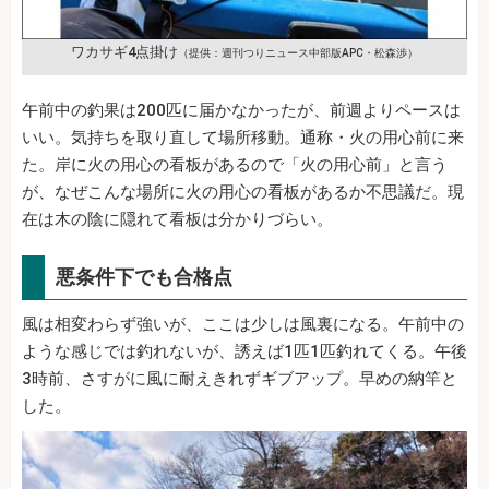
ワカサギ4点掛け
（提供：週刊つりニュース中部版APC・松森渉）
午前中の釣果は200匹に届かなかったが、前週よりペースは
いい。気持ちを取り直して場所移動。通称・火の用心前に来
た。岸に火の用心の看板があるので「火の用心前」と言う
が、なぜこんな場所に火の用心の看板があるか不思議だ。現
在は木の陰に隠れて看板は分かりづらい。
悪条件下でも合格点
風は相変わらず強いが、ここは少しは風裏になる。午前中の
ような感じでは釣れないが、誘えば1匹1匹釣れてくる。午後
3時前、さすがに風に耐えきれずギブアップ。早めの納竿と
した。