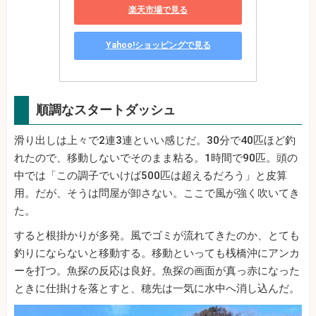
楽天市場で見る
Yahoo!ショッピングで見る
順調なスタートダッシュ
滑り出しは上々で2連3連といい感じだ。30分で40匹ほど釣
れたので、移動しないでそのまま粘る。1時間で90匹。頭の
中では「この調子でいけば500匹は超えるだろう」と皮算
用。だが、そうは問屋が卸さない。ここで風が強く吹いてき
た。
すると根掛かりが多発。風でゴミが流れてきたのか、とても
釣りにならないと移動する。移動といっても桟橋沖にアンカ
ーを打つ。魚探の反応は良好。魚探の画面が真っ赤になった
ときに仕掛けを落とすと、穂先は一気に水中へ消し込んだ。