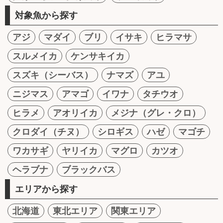
対象魚から探す
アジ
マダイ
ブリ
イサキ
ヒラマサ
スルメイカ
ケンサキイカ
スズキ（シーバス）
ナマズ
アユ
ニジマス
アマゴ
イワナ
タチウオ
ヒラメ
アオリイカ
メジナ（グレ・クロ）
クロダイ（チヌ）
シロギス
ハゼ
マゴチ
ワカサギ
ヤリイカ
マグロ
カツオ
ヘラブナ
ブラックバス
エリアから探す
北海道
東北エリア
関東エリア