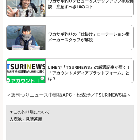
ワカサギ釣りデビュー＆ステップアップ手順解
説 注意すべき10のコト
ワカサギ釣りの「仕掛け」ローテーション術
メーカースタッフが解説
LINEで『TSURINEWS』の厳選記事が届く！
「アカウントメディアプラットフォーム」と
は？
＜週刊つりニュース中部版APC・松森渉／TSURINEWS編＞
▼この釣り場について
入鹿池・見晴茶屋