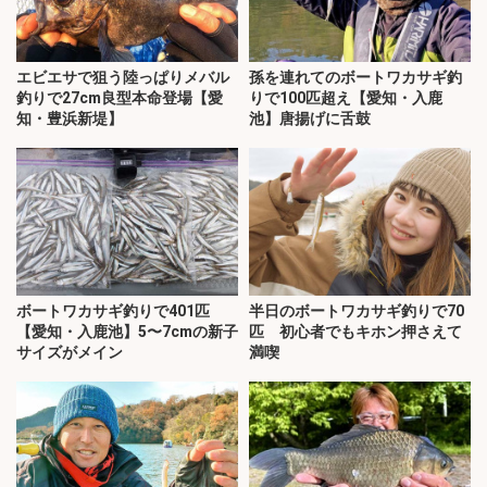
エビエサで狙う陸っぱりメバル
孫を連れてのボートワカサギ釣
釣りで27cm良型本命登場【愛
りで100匹超え【愛知・入鹿
知・豊浜新堤】
池】唐揚げに舌鼓
ボートワカサギ釣りで401匹
半日のボートワカサギ釣りで70
【愛知・入鹿池】5〜7cmの新子
匹 初心者でもキホン押さえて
サイズがメイン
満喫