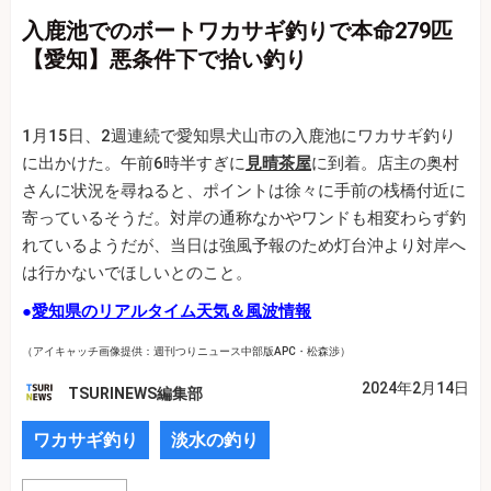
入鹿池でのボートワカサギ釣りで本命279匹
【愛知】悪条件下で拾い釣り
1月15日、2週連続で愛知県犬山市の入鹿池にワカサギ釣り
に出かけた。午前6時半すぎに
見晴茶屋
に到着。店主の奥村
さんに状況を尋ねると、ポイントは徐々に手前の桟橋付近に
寄っているそうだ。対岸の通称なかやワンドも相変わらず釣
れているようだが、当日は強風予報のため灯台沖より対岸へ
は行かないでほしいとのこと。
●
愛知県のリアルタイム天気＆風波情報
（アイキャッチ画像提供：週刊つりニュース中部版APC・松森渉）
2024年2月14日
TSURINEWS編集部
ワカサギ釣り
淡水の釣り