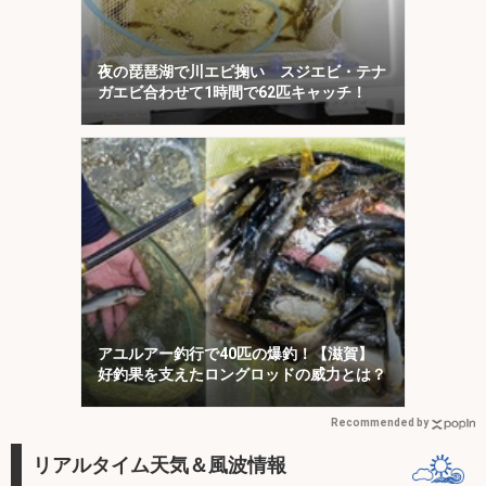
夜の琵琶湖で川エビ掬い スジエビ・テナ
ガエビ合わせて1時間で62匹キャッチ！
アユルアー釣行で40匹の爆釣！【滋賀】
好釣果を支えたロングロッドの威力とは？
Recommended by
リアルタイム天気＆風波情報