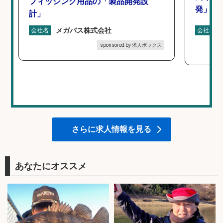
フィッシング用品の「製品開発設
発」/D
計」
メガバス株式会社
会社名
会社名
sponsored by 求人ボックス
さらに求人情報を見る
あなたにオススメ