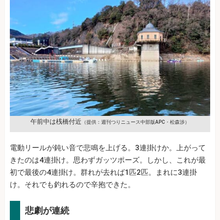
午前中は桟橋付近
（提供：週刊つりニュース中部版APC・松森渉）
電動リールが鈍い音で悲鳴を上げる。3連掛けか。上がって
きたのは4連掛け。思わずガッツポーズ。しかし、これが最
初で最後の4連掛け。群れが去れば1匹2匹。まれに3連掛
け。それでも釣れるので辛抱できた。
悲劇が連続