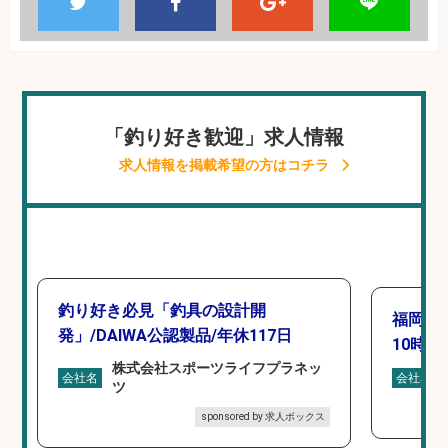
「釣り好き歓迎」求人情報
求人情報を掲載希望の方はコチラ
釣り好き必見「釣具の設計開
福岡「
発」/DAIWA公認製品/年休117日
10時間
株式会社スポーツライフプラネッ
会社名
会社名
ツ
sponsored by 求人ボックス