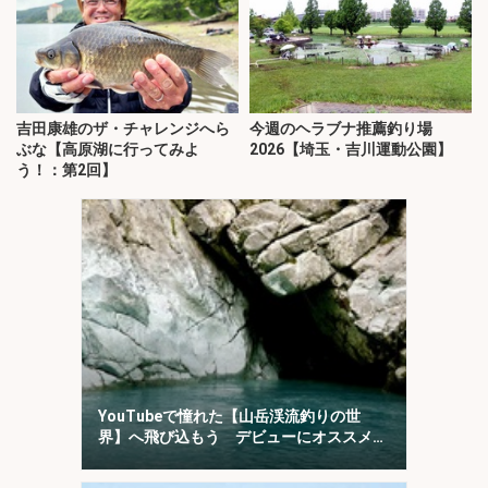
吉田康雄のザ・チャレンジへら
今週のヘラブナ推薦釣り場
ぶな【高原湖に行ってみよ
2026【埼玉・吉川運動公園】
う！：第2回】
YouTubeで憧れた【山岳渓流釣りの世
界】へ飛び込もう デビューにオススメの
「椹島」を紹介！