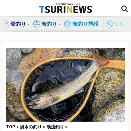
コ
ン
テ
船釣り
海釣り
海釣り施設
ソルト
ン
ツ
へ
ス
キ
ッ
プ
TOP
>
淡水の釣り
>
渓流釣り
>