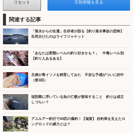
関連する記事
「落水からの生還」生存者が語る【釣り落水事故の恐怖】
生死分けたのはライフジャケット
「あなたは変態レベルの釣り好きかも？」 中毒レベル別
【釣り人あるある】
主婦が青イソメを飼育してみた 不吉な予感がついに的中
（第3回）
堤防際に浮いている魚の亡骸が意味すること 釣りは成立
しづらい？
アユルアー釣行で40匹の爆釣！【滋賀】 好釣果を支えたロ
ングロッドの威力とは？