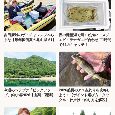
吉田康雄のザ・チャレンジへら
夜の琵琶湖で川エビ掬い スジ
ぶな【毎年恒例夏の亀山湖 #1】
エビ・テナガエビ合わせて1時間
で62匹キャッチ！
今週のヘラブナ「ピックアッ
2026盛夏のアユ友釣りを攻略し
プ」釣り場2026【山梨・西湖】
よう！【ポイント選び方・タッ
クル・仕掛け・釣り方を解説】