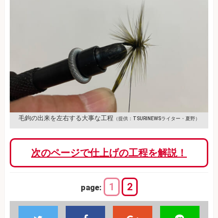
毛鉤の出来を左右する大事な工程
（提供：TSURINEWSライター・夏野）
次のページで仕上げの工程を解説！
1
2
page: