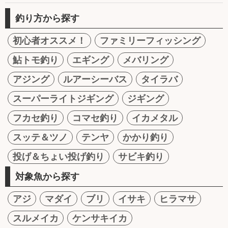
釣り方から探す
初心者オススメ！
ファミリーフィッシング
鮎トモ釣り
エギング
メバリング
アジング
ルアーシーバス
タイラバ
スーパーライトジギング
ジギング
フカセ釣り
コマセ釣り
イカメタル
スッテ＆ツノ
テンヤ
かかり釣り
投げ＆ちょい投げ釣り
サビキ釣り
対象魚から探す
アジ
マダイ
ブリ
イサキ
ヒラマサ
スルメイカ
ケンサキイカ