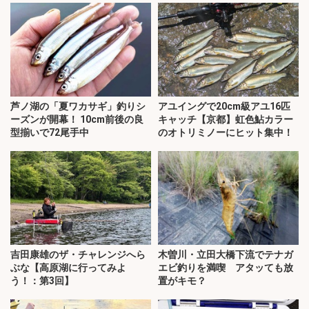
芦ノ湖の「夏ワカサギ」釣りシ
アユイングで20cm級アユ16匹
ーズンが開幕！ 10cm前後の良
キャッチ【京都】虹色鮎カラー
型揃いで72尾手中
のオトリミノーにヒット集中！
吉田康雄のザ・チャレンジへら
木曽川・立田大橋下流でテナガ
ぶな【高原湖に行ってみよ
エビ釣りを満喫 アタッても放
う！：第3回】
置がキモ？