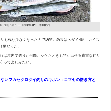
供：週刊つりニュース関東版APC・澤田朝寛）
エサも残り少なくなったので納竿。釣果はヘダイ4尾、カイズ
各1尾だった。
れば港内で釣りが可能。シケたときも竿が出せる貴重な釣り
守って楽しみたい。
けないフカセクロダイ釣りのキホン：コマセの撒き方と