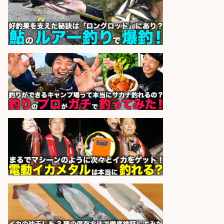
株式会社REnista
会社名
sponsored by 求人ボックス
釣り好き必見「釣具の設計開
発」/DAIWA公認製品/年休117日
株式会社スポーツライフプラネ
会社名
ッツ
sponsored by 求人ボックス
日払いOKで即日収入/軽作業・物流
その他/「9月末までの短期」釣り具
のピッキング作業など/残業少なめ/
日勤&土日休み/未経験OK!
UTエージェント株式会社 関西第
会社名
二CU
sponsored by 求人ボックス