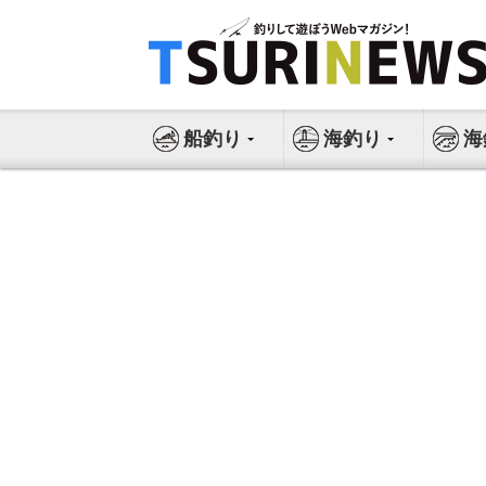
コ
ン
テ
ン
ツ
船釣り
海釣り
海
へ
ス
キ
ッ
プ