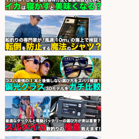
福岡「現場監督」/釣り好き歓迎/残
業10時間/経験者歓迎
広松久水産株式会社
会社名
sponsored by 求人ボックス
レジ打ち/日払いOK/おさかなの三枚
おろし/新潟県/小千谷市
株式会社G&G
会社名
sponsored by 求人ボックス
釣り具のかんたん軽作業/高収入/交
通費支給/制服貸与/正社員登用あり
株式会社REnista
会社名
sponsored by 求人ボックス