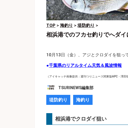
TOP
>
海釣り
>
堤防釣り
>
相浜港でのフカセ釣りでへダイ
10月13日（金）、アジとクロダイを狙っ
●
千葉県のリアルタイム天気＆風波情報
（アイキャッチ画像提供：週刊つりニュース関東版APC・澤田
TSURINEWS編集部
堤防釣り
海釣り
相浜港でクロダイ狙い