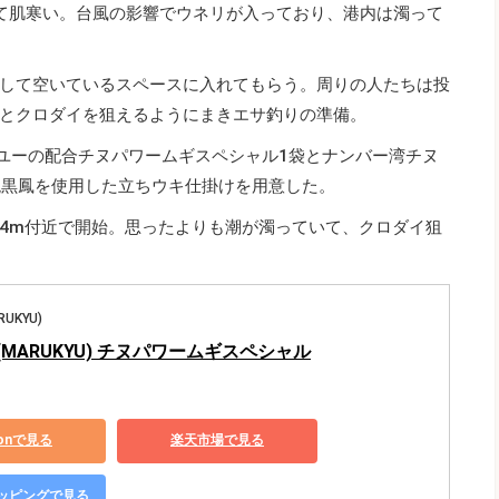
て肌寒い。台風の影響でウネリが入っており、港内は濁って
して空いているスペースに入れてもらう。周りの人たちは投
とクロダイを狙えるようにまきエサ釣りの準備。
キユーの配合チヌパワームギスペシャル1袋とナンバー湾チヌ
誂黒鳳を使用した立ちウキ仕掛けを用意した。
4m付近で開始。思ったよりも潮が濁っていて、クロダイ狙
UKYU)
MARUKYU) チヌパワームギスペシャル
zonで見る
楽天市場で見る
ショッピングで見る