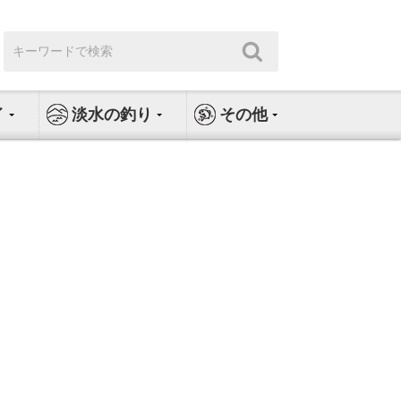
検
検
索:
索
イ
淡水の釣り
その他