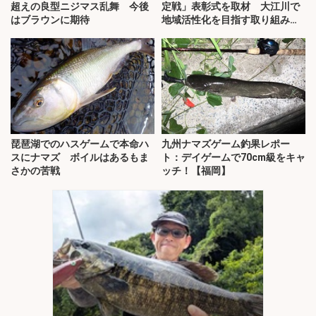
超えの良型ニジマス乱舞 今後
定戦」表彰式を取材 大江川で
はブラウンに期待
地域活性化を目指す取り組みと
は？
琵琶湖でのハスゲームで本命ハ
九州ナマズゲーム釣果レポー
スにナマズ ボイルはあるもま
ト：デイゲームで70cm級をキャ
さかの苦戦
ッチ！【福岡】