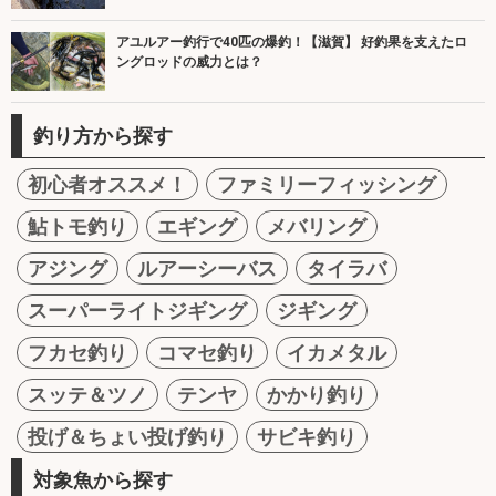
アユルアー釣行で40匹の爆釣！【滋賀】 好釣果を支えたロ
ングロッドの威力とは？
釣り方から探す
初心者オススメ！
ファミリーフィッシング
鮎トモ釣り
エギング
メバリング
アジング
ルアーシーバス
タイラバ
スーパーライトジギング
ジギング
フカセ釣り
コマセ釣り
イカメタル
スッテ＆ツノ
テンヤ
かかり釣り
投げ＆ちょい投げ釣り
サビキ釣り
対象魚から探す