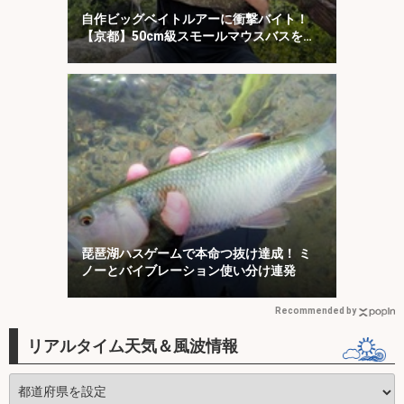
自作ビッグベイトルアーに衝撃バイト！
【京都】50cm級スモールマウスバスをキ
ャッチ
琵琶湖ハスゲームで本命つ抜け達成！ ミ
ノーとバイブレーション使い分け連発
Recommended by
リアルタイム天気＆風波情報