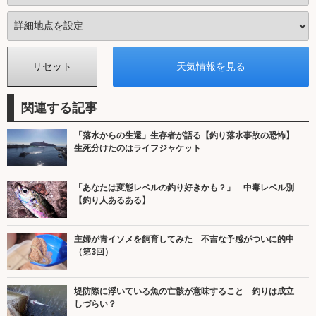
関連する記事
「落水からの生還」生存者が語る【釣り落水事故の恐怖】
生死分けたのはライフジャケット
「あなたは変態レベルの釣り好きかも？」 中毒レベル別
【釣り人あるある】
主婦が青イソメを飼育してみた 不吉な予感がついに的中
（第3回）
堤防際に浮いている魚の亡骸が意味すること 釣りは成立
しづらい？