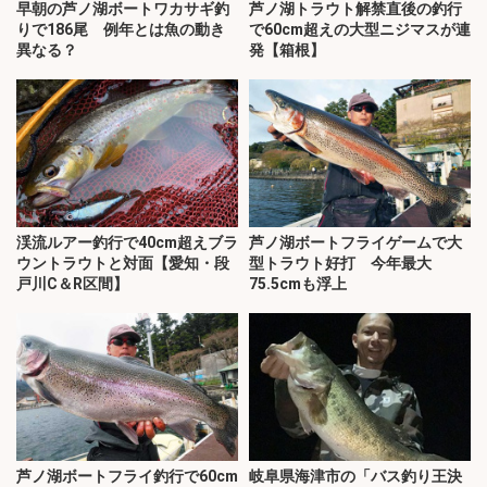
早朝の芦ノ湖ボートワカサギ釣
芦ノ湖トラウト解禁直後の釣行
りで186尾 例年とは魚の動き
で60cm超えの大型ニジマスが連
異なる？
発【箱根】
渓流ルアー釣行で40cm超えブラ
芦ノ湖ボートフライゲームで大
ウントラウトと対面【愛知・段
型トラウト好打 今年最大
戸川C＆R区間】
75.5cmも浮上
芦ノ湖ボートフライ釣行で60cm
岐阜県海津市の「バス釣り王決