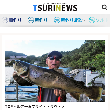
コ
ン
テ
船釣り
海釣り
海釣り施設
ソルト
ン
ツ
へ
ス
キ
ッ
プ
TOP
>
ルアー＆フライ
>
トラウト
>