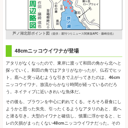
芦ノ湖北部ポイント図
（提供：週刊つりニュース関東版APC・藤崎信也）
48cmニッコウイワナが登場
アタリがなくなったので、東岸に渡って和田の角から北へと
探っていく。和田の角ではアタリがなかったが、仏石でヒッ
ト。底へと突っ込むような引きで上がってきたのは、46cm
ニッコウイワナ。放流からかなり時間が経っているのだろ
う。ネイティブに近いきれいな魚体だ。
その後も、ブラウンを中心に釣れてくる。そろそろ昼食にし
ようかと思った矢先、引ったくるようなアタリのあと、底へ
と潜る引き。大型のイワナと確信し、慎重に浮かせると、ヒ
レの欠損がまったくない48cmニッコウイワナだった。その