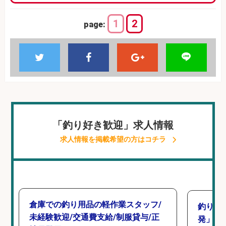
1
2
page:
「釣り好き歓迎」求人情報
求人情報を掲載希望の方はコチラ
倉庫での釣り用品の軽作業スタッフ/
釣り好
未経験歓迎/交通費支給/制服貸与/正
発」/D