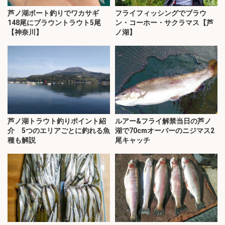
芦ノ湖ボート釣りでワカサギ
フライフィッシングでブラウ
148尾にブラウントラウト5尾
ン・コーホー・サクラマス【芦
【神奈川】
ノ湖】
芦ノ湖トラウト釣りポイント紹
ルアー&フライ解禁当日の芦ノ
介 5つのエリアごとに釣れる魚
湖で70cmオーバーのニジマス2
種も解説
尾キャッチ