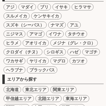
アジ
マダイ
ブリ
イサキ
ヒラマサ
スルメイカ
ケンサキイカ
スズキ（シーバス）
ナマズ
アユ
ニジマス
アマゴ
イワナ
タチウオ
ヒラメ
アオリイカ
メジナ（グレ・クロ）
クロダイ（チヌ）
シロギス
ハゼ
マゴチ
ワカサギ
ヤリイカ
マグロ
カツオ
ヘラブナ
ブラックバス
エリアから探す
北海道
東北エリア
関東エリア
甲信越エリア
北陸エリア
東海エリア