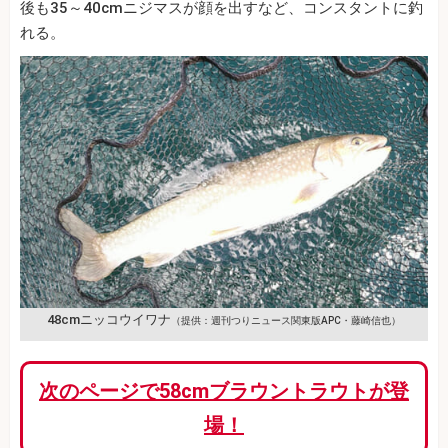
後も35～40cmニジマスが顔を出すなど、コンスタントに釣
れる。
48cmニッコウイワナ
（提供：週刊つりニュース関東版APC・藤崎信也）
次のページで58cmブラウントラウトが登
場！