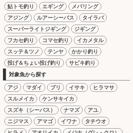
鮎トモ釣り
エギング
メバリング
アジング
ルアーシーバス
タイラバ
スーパーライトジギング
ジギング
フカセ釣り
コマセ釣り
イカメタル
スッテ＆ツノ
テンヤ
かかり釣り
投げ＆ちょい投げ釣り
サビキ釣り
対象魚から探す
アジ
マダイ
ブリ
イサキ
ヒラマサ
スルメイカ
ケンサキイカ
スズキ（シーバス）
ナマズ
アユ
ニジマス
アマゴ
イワナ
タチウオ
ヒラメ
アオリイカ
メジナ（グレ・クロ）