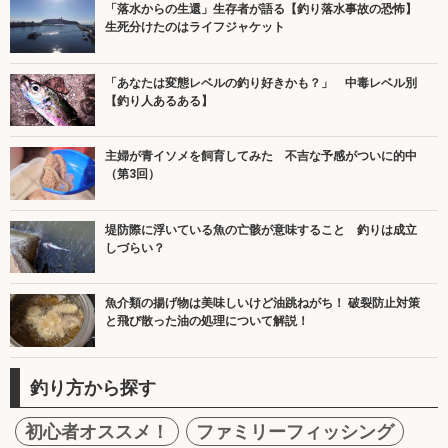
「落水からの生還」生存者が語る【釣り落水事故の恐怖】
生死分けたのはライフジャケット
「あなたは変態レベルの釣り好きかも？」 中毒レベル別
【釣り人あるある】
主婦が青イソメを飼育してみた 不吉な予感がついに的中
（第3回）
堤防際に浮いている魚の亡骸が意味すること 釣りは成立
しづらい？
魚介類の揚げ物は美味しいけど油跳ねがち！ 破裂防止対策
と飛び散った油の処理について解説！
釣り方から探す
初心者オススメ！
ファミリーフィッシング