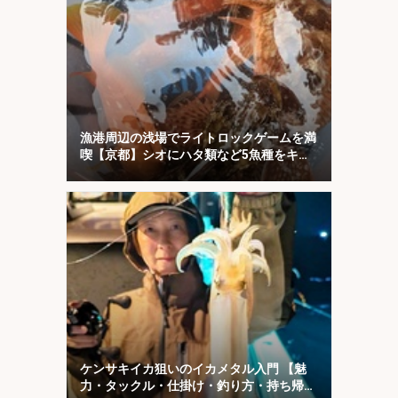
漁港周辺の浅場でライトロックゲームを満
喫【京都】シオにハタ類など5魚種をキャ
ッチ！
ケンサキイカ狙いのイカメタル入門 【魅
力・タックル・仕掛け・釣り方・持ち帰り