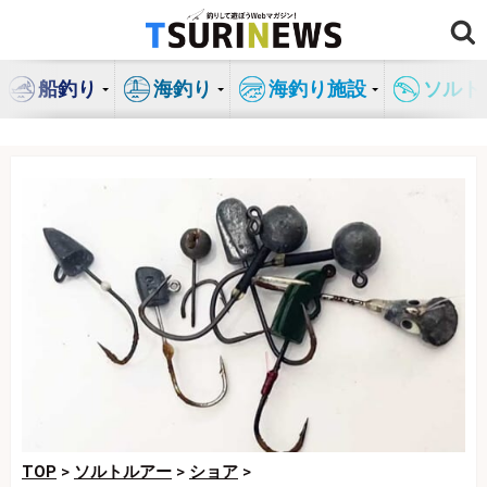
コ
ン
テ
船釣り
海釣り
海釣り施設
ソルト
ン
ツ
へ
ス
キ
ッ
プ
TOP
>
ソルトルアー
>
ショア
>