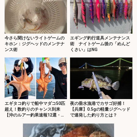
今さら聞けないライトゲームの
エギング釣行道具メンテナンス
キホン：ジグヘッドのメンテナ
術 ナイトゲーム後の「めんど
ンス術
くさい」はNG
エギタコ釣りで船中マダコ50匹
夜の垂水漁港でカサゴ好捕！
超え！数釣りのチャンス到来
【兵庫】0.5gの軽量ジグヘッド
【沖のルアー釣果速報12選・愛
で連発した釣り方とは？
知・三重】