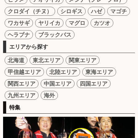
クロダイ（チヌ）
シロギス
ハゼ
マゴチ
ワカサギ
ヤリイカ
マグロ
カツオ
ヘラブナ
ブラックバス
エリアから探す
北海道
東北エリア
関東エリア
甲信越エリア
北陸エリア
東海エリア
関西エリア
中国エリア
四国エリア
九州エリア
海外
特集