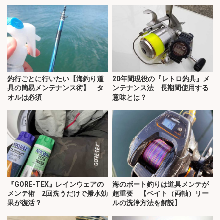
釣行ごとに行いたい【海釣り道
20年間現役の『レトロ釣具』メ
具の簡易メンテナンス術】 タ
ンテナンス法 長期間使用する
オルは必須
意味とは？
『GORE-TEX』レインウェアの
海のボート釣りは道具メンテが
メンテ術 2回洗うだけで撥水効
超重要 【ベイト（両軸）リー
果が復活？
ルの洗浄方法を解説】