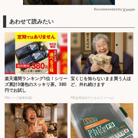
方を解説】
Recommended by
楽天週間ランキング1位！シリー
宝くじを知らないまま買う人ほ
ズ累計3億包のスッキリ茶。380
ど、外れ続けます
円でお試し
PR(ハーブ健康本舗)
PR(合同会社デジタルファーム)