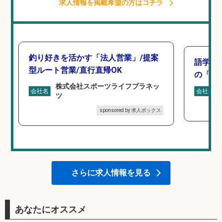
求人情報を掲載希望の方はコチラ
釣り好きを活かす「法人営業」/提案
語学力
型ルート営業/直行直帰OK
の「海外
株式会社スポーツライフプラネッ
会社名
会社名
ツ
sponsored by 求人ボックス
さらに求人情報を見る
あなたにオススメ