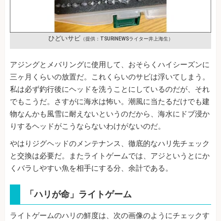
ひどいサビ
（提供：TSURINEWSライター井上海生）
アジングとメバリングに使用して、おそらくハイシーズンに
三ヶ月くらいの放置だ。これくらいのサビは浮いてしまう。
私は必ず釣行後にヘッドを洗うことにしているのだが、それ
でもこうだ。さすがに海水は怖い。潮風に当たるだけでも建
物なんかも風雪に耐えないというのだから、海水にドブ浸か
りするヘッドがこうならないわけがないのだ。
やはりジグヘッドのメンテナンス、徹底的なハリ先チェック
と交換は必要だ。またライトゲームでは、アジというとにか
くバラしやすい魚を相手にする分、余計である。
「ハリが命」ライトゲーム
ライトゲームのハリの鮮度は、次の画像のようにチェックす