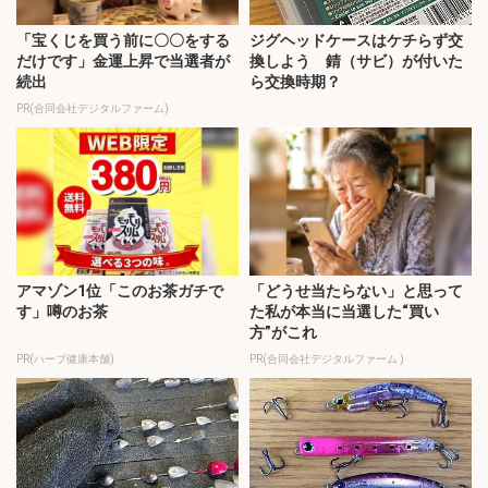
「宝くじを買う前に〇〇をする
ジグヘッドケースはケチらず交
だけです」金運上昇で当選者が
換しよう 錆（サビ）が付いた
続出
ら交換時期？
PR(合同会社デジタルファーム)
アマゾン1位「このお茶ガチで
「どうせ当たらない」と思って
す」噂のお茶
た私が本当に当選した“買い
方”がこれ
PR(ハーブ健康本舗)
PR(合同会社デジタルファーム )