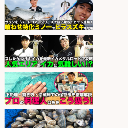
のパック詰め&品出し/週4日から勤
務OK/希望休が取得できる/広島県
株式会社ホットスタッフ五日市
会社名
sponsored by 求人ボックス
さらに求人情報を見る