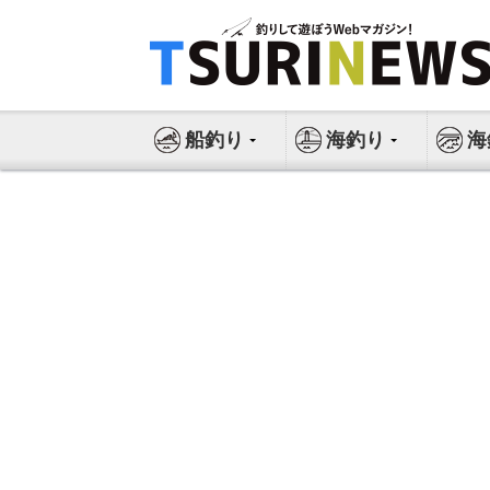
コ
ン
テ
ン
ツ
船釣り
海釣り
海
へ
ス
キ
ッ
プ