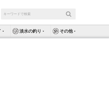
検
検
索:
索
イ
淡水の釣り
その他