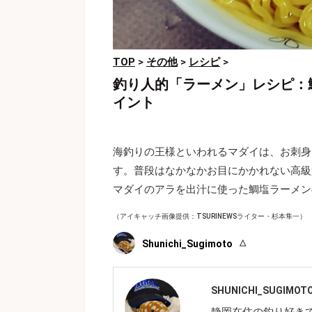
TOP
>
その他
>
レシピ
>
釣り人的「ラーメン」レシピ：
イント
海釣りの王様といわれるマダイは、お刺身
す。普段はなかなかお目にかかれない高級
マダイのアラを出汁に使った鯛塩ラーメン
（アイキャッチ画像提供：TSURINEWSライター・杉本隼一）
Shunichi_Sugimoto
SHUNICHI_SUGIMOT
静岡在住の釣り好き