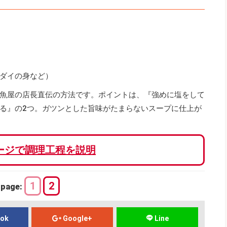
ダイの身など）
魚屋の店長直伝の方法です。ポイントは、『強めに塩をして
る』の2つ。ガツンとした旨味がたまらないスープに仕上が
ージで調理工程を説明
1
2
page:
ook
Google+
Line