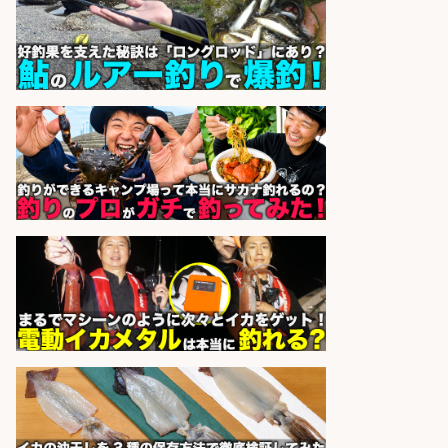
通費支給/制服貸与/正社員登用あり
株式会社REnista
会社名
sponsored by 求人ボックス
倉庫での釣り用品の軽作業スタッ
フ/未経験歓迎/交通費支給/制服貸
与/正社員登用あり
株式会社REnista
会社名
sponsored by 求人ボックス
販売スタッフ/「未経験歓迎」魚を
捌く作業なし!イオン食品売場スタッ
フ募集/東京都/目黒区
イオンスタイル碑文谷店
会社名
sponsored by 求人ボックス