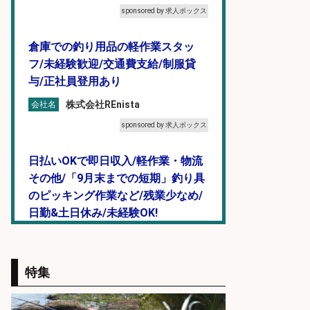
sponsored by 求人ボックス
倉庫での釣り用品の軽作業スタッ
フ/未経験歓迎/交通費支給/制服貸
与/正社員登用あり
株式会社REnista
会社名
sponsored by 求人ボックス
日払いOKで即日収入/軽作業・物流
その他/「9月末までの短期」釣り具
のピッキング作業など/残業少なめ/
日勤&土日休み/未経験OK!
UTエージェント株式会社 関西第
会社名
二CU
特集
sponsored by 求人ボックス
釣り具のかんたん軽作業/高収入/交