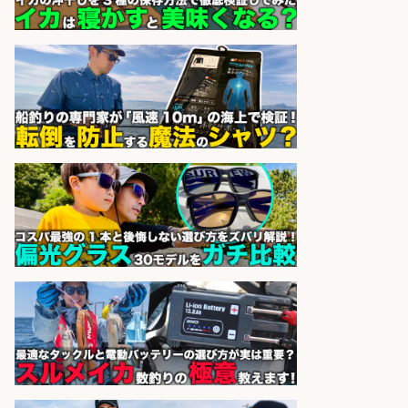
日払いOKで即日収入/ライン作業員/
「堺市堺区」「時給1,600円」堺市
堺区の工場で自転車部品や釣り具の
組立/入社祝金10万円/未経験歓迎・
土日祝休みで年間休日126日・日払
いOK/大阪府
パーソルファクトリーパートナ
会社名
ーズ株式会社
sponsored by 求人ボックス
釣り具のかんたん軽作業/高収入/交
通費支給/制服貸与/正社員登用あり
株式会社REnista
会社名
sponsored by 求人ボックス
日払いOKで即日収入/販売スタッフ/
「調理なし・軽作業スタート」お魚